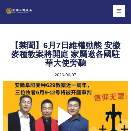
Skip
to
content
【禁聞】6月7日維權動態 安徽
麥種教案將開庭 家屬邀各國駐
華大使旁聽
2026-06-07
Play