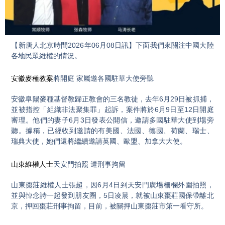
Video
【新唐人北京時間2026年06月08日訊】下面我們來關注中國大陸
各地民眾維權的情況。
安徽麥種教案
將開庭 家屬邀各國駐華大使旁聽
安徽阜陽麥種基督教歸正教會的三名教徒，去年6月29日被抓捕，
並被指控「組織非法聚集罪」起訴，案件將於6月9日至12日開庭
審理。他們的妻子6月3日發表公開信，邀請多國駐華大使到場旁
聽。據稱，已經收到邀請的有美國、法國、德國、荷蘭、瑞士、
瑞典大使，她們還將繼續邀請英國、歐盟、加拿大大使。
山東維權人士
天安門拍照 遭刑事拘留
山東棗莊維權人士張超，因6月4日到天安門廣場柵欄外圍拍照，
並與悼念詩一起發到朋友圈，5日凌晨，就被山東棗莊國保帶離北
京，押回棗莊刑事拘留，目前，被關押山東棗莊市第一看守所。