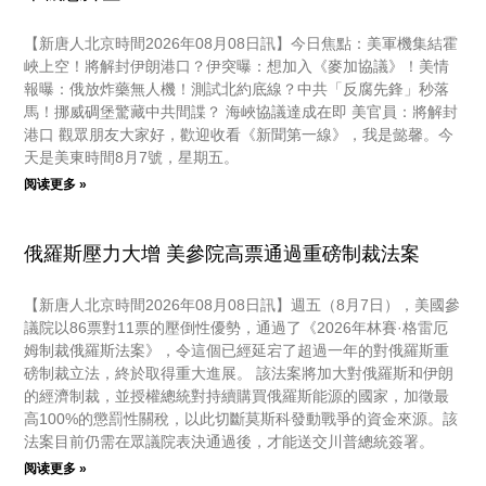
【新唐人北京時間2026年08月08日訊】今日焦點：美軍機集結霍
峽上空！將解封伊朗港口？伊突曝：想加入《麥加協議》！美情
報曝：俄放炸藥無人機！測試北約底線？中共「反腐先鋒」秒落
馬！挪威碉堡驚藏中共間諜？ 海峽協議達成在即 美官員：將解封
港口 觀眾朋友大家好，歡迎收看《新聞第一線》，我是懿馨。今
天是美東時間8月7號，星期五。
阅读更多 »
俄羅斯壓力大增 美參院高票通過重磅制裁法案
【新唐人北京時間2026年08月08日訊】週五（8月7日），美國參
議院以86票對11票的壓倒性優勢，通過了《2026年林賽·格雷厄
姆制裁俄羅斯法案》，令這個已經延宕了超過一年的對俄羅斯重
磅制裁立法，終於取得重大進展。 該法案將加大對俄羅斯和伊朗
的經濟制裁，並授權總統對持續購買俄羅斯能源的國家，加徵最
高100%的懲罰性關稅，以此切斷莫斯科發動戰爭的資金來源。該
法案目前仍需在眾議院表決通過後，才能送交川普總統簽署。
阅读更多 »