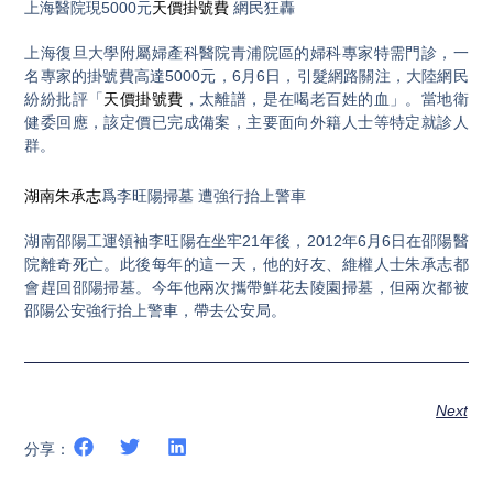
上海醫院現5000元
天價掛號費
網民狂轟
上海復旦大學附屬婦產科醫院青浦院區的婦科專家特需門診，一
名專家的掛號費高達5000元，6月6日，引髮網路關注，大陸網民
紛紛批評「
天價掛號費
，太離譜，是在喝老百姓的血」。當地衛
健委回應，該定價已完成備案，主要面向外籍人士等特定就診人
群。
湖南朱承志
爲李旺陽掃墓 遭強行抬上警車
湖南邵陽工運領袖李旺陽在坐牢21年後，2012年6月6日在邵陽醫
院離奇死亡。此後每年的這一天，他的好友、維權人士朱承志都
會趕回邵陽掃墓。今年他兩次攜帶鮮花去陵園掃墓，但兩次都被
邵陽公安強行抬上警車，帶去公安局。
Next
分享：