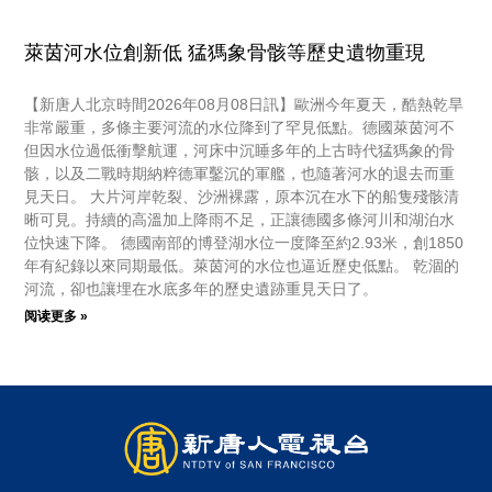
萊茵河水位創新低 猛獁象骨骸等歷史遺物重現
【新唐人北京時間2026年08月08日訊】歐洲今年夏天，酷熱乾旱
非常嚴重，多條主要河流的水位降到了罕見低點。德國萊茵河不
但因水位過低衝擊航運，河床中沉睡多年的上古時代猛獁象的骨
骸，以及二戰時期納粹德軍鑿沉的軍艦，也隨著河水的退去而重
見天日。 大片河岸乾裂、沙洲裸露，原本沉在水下的船隻殘骸清
晰可見。持續的高溫加上降雨不足，正讓德國多條河川和湖泊水
位快速下降。 德國南部的博登湖水位一度降至約2.93米，創1850
年有紀錄以來同期最低。萊茵河的水位也逼近歷史低點。 乾涸的
河流，卻也讓埋在水底多年的歷史遺跡重見天日了。
阅读更多 »