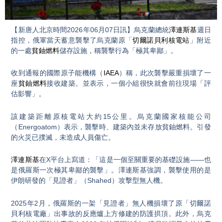
Video
【新唐人北京時間2026年06月07日訊】烏克蘭總統
澤連斯基
週日
指控，俄軍當天蓄意襲擊了烏克蘭原「
切爾諾貝利核電站
」附近
的一處
貧鈾燃料
儲存設施，稱襲擊行為「極其卑鄙」。
收到通報的國際原子能機構（
IAEA
）稱，此次襲擊嚴重損壞了一
座
貧鈾燃料
接收建築。並表示，一個小組很快就會前往現場「評
估影響」。
該建築距離原核電站大約15公里。烏克蘭國家核能公司
（Energoatom）表示，襲擊時、建築內並未存放貧鈾燃料。引發
的火災已撲滅，未造成人員傷亡。
澤連斯基
在X平台上寫道：「這是一個至關重要的基礎設施——也
是俄羅斯一次極其卑鄙的襲擊」。澤連斯基強調，襲擊使用的是
伊朗研發的「見證者」（Shahed）攻擊型無人機。
2025年2月，俄羅斯的一架「見證者」無人機損壞了原「切爾諾
貝利核電廠」出事故的反應爐上方修建的防護拱頂。此外，烏克