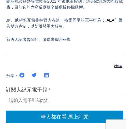
蘭的札波羅熱核電廠在2022 年被俄軍控制；這是歐洲最大的核電
廠，目前它的六座反應爐全部處於停機狀態。
烏、俄頻繁互相指控對方在這一核電周圍的軍事行為；
IAEA
則警
告雙方克制，以防引發重大核災。
新唐人記者曾聞仙、張瑞齊綜合報導
Next
分享：