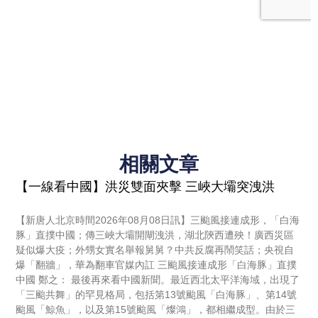
相關文章
【一線看中國】洪災雙面夾擊 三峽大壩突洩洪
【新唐人北京時間2026年08月08日訊】三颱風接連成形，「白海
豚」直撲中國；傳三峽大壩開閘洩洪，湖北陝西遭殃！廣西災區
疑似爆大疫；外甥女實名舉報舅舅？中共反腐再鬧笑話；央視自
爆「翻牆」，華為翻車官媒內訌 三颱風接連成形「白海豚」直撲
中國 鄭之： 最後再來看中國新聞。最近西北太平洋海域，出現了
「三颱共舞」的罕見格局，包括第13號颱風「白海豚」、第14號
颱風「鯨魚」，以及第15號颱風「燦鴻」，都相繼成型。由於三