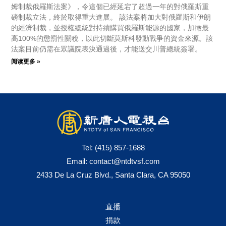
姆制裁俄羅斯法案》，令這個已經延宕了超過一年的對俄羅斯重
磅制裁立法，終於取得重大進展。 該法案將加大對俄羅斯和伊朗
的經濟制裁，並授權總統對持續購買俄羅斯能源的國家，加徵最
高100%的懲罰性關稅，以此切斷莫斯科發動戰爭的資金來源。該
法案目前仍需在眾議院表決通過後，才能送交川普總統簽署。
阅读更多 »
Tel:
(415) 857-1688
Email:
contact@ntdtvsf.com
2433 De La Cruz Blvd., Santa Clara, CA 95050
直播
捐款