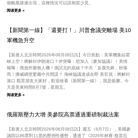
個颱風接連出現，這種情況可以說相當少見。
阅读更多 »
【新聞第一線】「還要打！」川普會議突離場 美10
軍機急升空
【新唐人北京時間2026年08月08日訊】今日焦點：美軍機集結霍
峽上空！將解封伊朗港口？伊突曝：想加入《麥加協議》！美情
報曝：俄放炸藥無人機！測試北約底線？中共「反腐先鋒」秒落
馬！挪威碉堡驚藏中共間諜？ 海峽協議達成在即 美官員：將解封
港口 觀眾朋友大家好，歡迎收看《新聞第一線》，我是懿馨。今
天是美東時間8月7號，星期五。
阅读更多 »
俄羅斯壓力大增 美參院高票通過重磅制裁法案
【新唐人北京時間2026年08月08日訊】週五（8月7日），美國參
議院以86票對11票的壓倒性優勢，通過了《2026年林賽·格雷厄