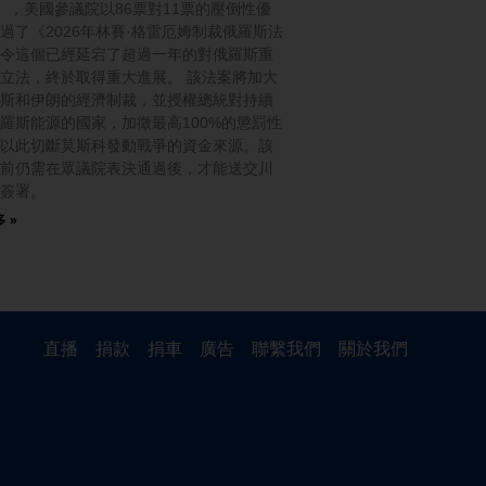
），美國參議院以86票對11票的壓倒性優
過了《2026年林賽·格雷厄姆制裁俄羅斯法
令這個已經延宕了超過一年的對俄羅斯重
立法，終於取得重大進展。 該法案將加大
斯和伊朗的經濟制裁，並授權總統對持續
羅斯能源的國家，加徵最高100%的懲罰性
以此切斷莫斯科發動戰爭的資金來源。該
前仍需在眾議院表決通過後，才能送交川
簽署。
 »
直播
捐款
捐車
廣告
聯繫我們
關於我們