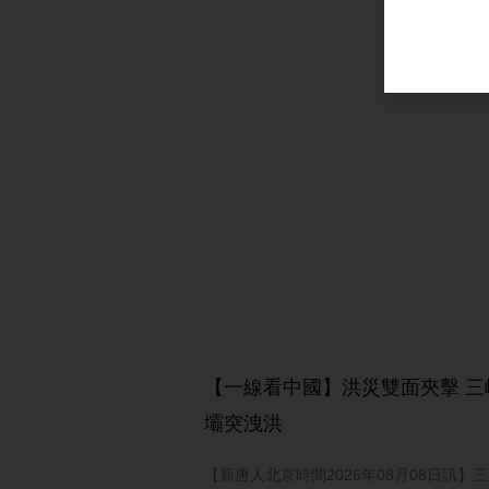
【一線看中國】洪災雙面夾擊 三
壩突洩洪
【新唐人北京時間2026年08月08日訊】