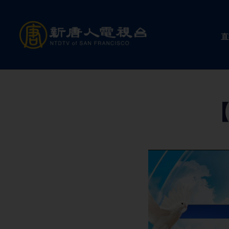
Skip
to
直
content
【