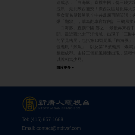
連成形，「白海豚」直撲中國；傳三峽大
洩洪，湖北陝西遭殃！廣西災區疑似爆大
甥女實名舉報舅舅？中共反腐再鬧笑話；
爆「翻牆」，華為翻車官媒內訌 三颱風接
「白海豚」直撲中國 鄭之： 最後再來看
聞。最近西北太平洋海域，出現了「三颱
的罕見格局，包括第13號颱風「白海豚」、
號颱風「鯨魚」，以及第15號颱風「燦鴻
相繼成型。由於三個颱風接連出現，這種
以說相當少見。
阅读更多 »
Tel:
(415) 857-1688
Email:
contact@ntdtvsf.com