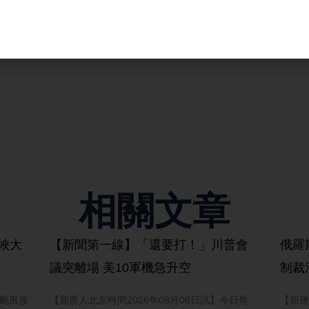
相關文章
峽大
【新聞第一線】「還要打！」川普會
俄羅
議突離場 美10軍機急升空
制裁
三颱風接
【新唐人北京時間2026年08月08日訊】今日焦
【新唐