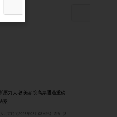
斯壓力大增 美參院高票通過重磅
法案
人北京時間2026年08月08日訊】週五（8