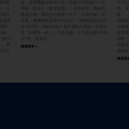
壩開閘
點：美軍機集結霍峽上空！將解封伊朗港口？伊
月7日
疫；外
突曝：想加入《麥加協議》！美情報曝：俄放炸
勢，通
央視自
藥無人機！測試北約底線？中共「反腐先鋒」秒
案》，
連成形
落馬！挪威碉堡驚藏中共間諜？ 海峽協議達成在
磅制裁
中國新
即 美官員：將解封港口 觀眾朋友大家好，歡迎收
對俄羅
共舞」
看《新聞第一線》，我是懿馨。今天是美東時間8
購買俄
第14
月7號，星期五。
關稅，
」，都
法案目
阅读更多 »
情況可
普總統
阅读更多