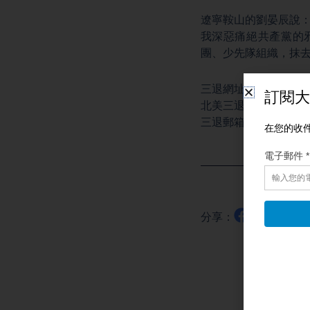
遼寧鞍山的劉晏辰說
我深惡痛絕共產黨的
團、少先隊組織，抹
三退網址：
https://tu
北美三退熱線：+1 (888)
三退郵箱：
[email prot
分享：