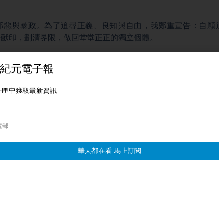
：
邪惡與暴政。為了追尋正義、良知與自由，我鄭重宣告：自願
去獸印，劃清界限，做回堂堂正正的獨立個體。
idang.epochtimes.com/
 976-6568
ected]