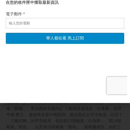
相關文章
【一線看中國】洪災雙面夾擊 三峽大壩突洩洪
【新唐人北京時間2026年08月08日訊】三颱風接連成形，「白海
豚」直撲中國；傳三峽大壩開閘洩洪，湖北陝西遭殃！廣西災區
疑似爆大疫；外甥女實名舉報舅舅？中共反腐再鬧笑話；央視自
爆「翻牆」，華為翻車官媒內訌 三颱風接連成形「白海豚」直撲
中國 鄭之： 最後再來看中國新聞。最近西北太平洋海域，出現了
「三颱共舞」的罕見格局，包括第13號颱風「白海豚」、第14號
颱風「鯨魚」，以及第15號颱風「燦鴻」，都相繼成型。由於三