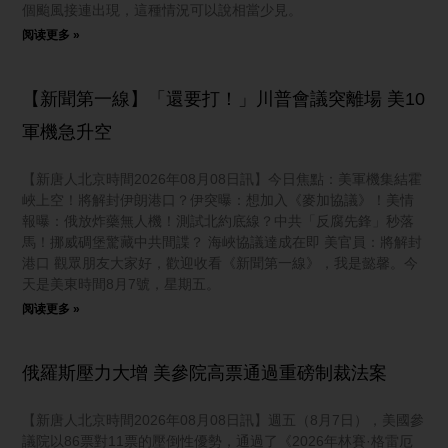
個颱風接連出現，這種情況可以說相當少見。
阅读更多 »
【新聞第一線】「還要打！」川普會議突離場 美10
軍機急升空
【新唐人北京時間2026年08月08日訊】今日焦點：美軍機集結霍
峽上空！將解封伊朗港口？伊突曝：想加入《麥加協議》！美情
報曝：俄放炸藥無人機！測試北約底線？中共「反腐先鋒」秒落
馬！挪威碉堡驚藏中共間諜？ 海峽協議達成在即 美官員：將解封
港口 觀眾朋友大家好，歡迎收看《新聞第一線》，我是懿馨。今
天是美東時間8月7號，星期五。
阅读更多 »
俄羅斯壓力大增 美參院高票通過重磅制裁法案
【新唐人北京時間2026年08月08日訊】週五（8月7日），美國參
議院以86票對11票的壓倒性優勢，通過了《2026年林賽·格雷厄