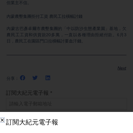
但業主不信。
內蒙農墾集團拒付工資 農民工拉橫幅討錢
內蒙古巴彥卓爾市農墾集團的「中以防沙生態產業園」基地，欠
農民工工資和供貨款20多萬，一直以各種理由拒絕付款。6月3
日，農民工在園區門口拉橫幅討要血汗錢。
Next
分享：