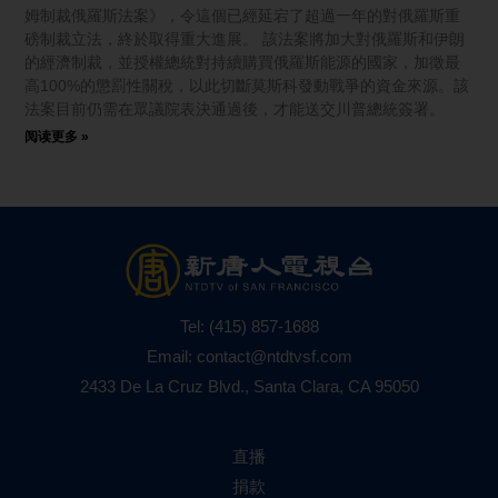
姆制裁俄羅斯法案》，令這個已經延宕了超過一年的對俄羅斯重
磅制裁立法，終於取得重大進展。 該法案將加大對俄羅斯和伊朗
的經濟制裁，並授權總統對持續購買俄羅斯能源的國家，加徵最
高100%的懲罰性關稅，以此切斷莫斯科發動戰爭的資金來源。該
法案目前仍需在眾議院表決通過後，才能送交川普總統簽署。
阅读更多 »
Tel:
(415) 857-1688
Email:
contact@ntdtvsf.com
2433 De La Cruz Blvd., Santa Clara, CA 95050
直播
捐款