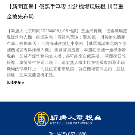
【新聞直擊】俄黑手浮現 北約機場現殺機 川普重
金搶先布局
【新唐人北京時間2026年08月08日訊】直逼烏貨機！德國機場驚
現爆炸無人機；能源告急！俄緊急買油；砸30億！川普搶先礦產
布局；被拘80天！台灣海基會揭赴中案例 【俄羅斯試探北約？德
國機場驚現爆炸無人機】 美國官員透露，本週在德國一座機場發
現的一架裝有爆炸物的無人機，很可能來自俄羅斯。 華爾街日報
報導，事情發生在週二晚上。這架無人機出現在德國東部萊比錫
機場的停機坪上，而且位置相當敏感，就在機場管制區內，並且
距離一架烏克蘭貨機不遠。
阅读更多 »
Tel:
(415) 857-1688