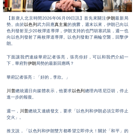
Video
【新唐人北京時間2026年06月09日訊】首先來關注
伊朗
最新局
勢。由於
以色列
武力回應
真主黨
的挑釁，週末以來，伊朗已向以
色列發射至少20枚彈道導彈，伊朗支持的也門胡塞武裝，週一也
向以色列發射了兩枚彈道導彈。以色列發動了兩輪空襲，回擊伊
朗。
下面讓我們連線華府記者張亮，張亮你好，可以和我們介紹一
下，華府對
伊朗
局勢的最新回應嗎？
華府記者張亮：「好的，李欣。」
川普
總統週日向媒體表示，他要求
以色列
總理內塔尼亞胡，停止
進一步的報復。
週一，
川普
總統又連續發文，要求「以色列和伊朗必須立即停止
交火」。
推文說，「以色列和伊朗雙方都希望立即停火！關於「和平」的