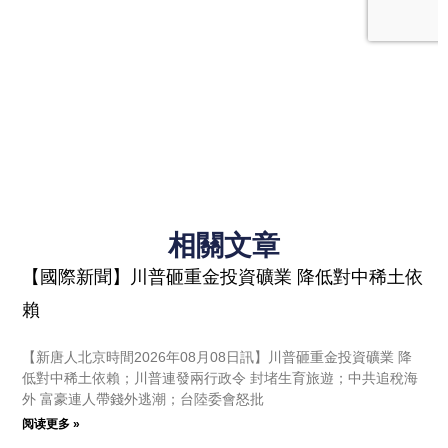
相關文章
【國際新聞】川普砸重金投資礦業 降低對中稀土依
賴
【新唐人北京時間2026年08月08日訊】川普砸重金投資礦業 降
低對中稀土依賴；川普連發兩行政令 封堵生育旅遊；中共追稅海
外 富豪連人帶錢外逃潮；台陸委會怒批
阅读更多 »