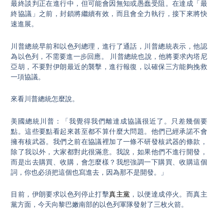
最終談判正在進行中，但可能會因無知或愚蠢受阻。在達成「最
終協議」之前，封鎖將繼續有效，而且會全力執行，接下來將快
速進展。
川普總統早前和以色列總理，進行了通話，川普總統表示，他認
為以色列，不需要進一步回應。 川普總統也說，他將要求內塔尼
亞胡，不要對伊朗最近的襲擊，進行報復，以確保三方能夠挽救
一項協議。
來看川普總統怎麼說。
美國總統川普：「我覺得我們離達成協議很近了。只差幾個要
點。這些要點看起來甚至都不算什麼大問題。他們已經承諾不會
擁有核武器。我們之前在協議裡加了一條不研發核武器的條款，
除了我以外，大家都對此很滿意。我說，如果他們不進行開發，
而是出去購買、收購，會怎麼樣？我想強調一下購買、收購這個
詞，你也必須把這個也寫進去，因為那不是開發。」
目前，伊朗要求以色列停止打擊
真主黨
，以便達成停火。而真主
黨方面，今天向黎巴嫩南部的以色列軍隊發射了三枚火箭。