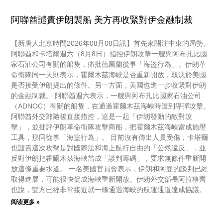
阿聯酋譴責伊朗襲船 美方再收緊對伊金融制裁
【新唐人北京時間2026年08月08日訊】首先來關注中東的局勢。
阿聯酋和卡塔爾週六（8月8日）指控伊朗攻擊一艘與阿布扎比國
家石油公司有關的船隻，痛批德黑蘭從事「海盜行為」。伊朗革
命衛隊同一天則表示，霍爾木茲海峽是否重新開放，取決於美國
是否接受伊朗提出的條件。另一方面，美國也進一步收緊對伊朗
的金融制裁。 阿聯酋週六表示，一艘與阿布扎比國家石油公司
（ADNOC）有關的船隻，在通過霍爾木茲海峽時遭到導彈攻擊。
阿聯酋外交部隨後直接指控，這是一起「伊朗發動的敵對攻
擊」，並批評伊朗革命衛隊攻擊商船，把霍爾木茲海峽當成施壓
工具，形同從事「海盜行為」。 目前沒有傳出人員受傷，卡塔爾
也譴責這次攻擊是對國際法和海上航行自由的「公然違反」，並
反對伊朗把霍爾木茲海峽當成「談判籌碼」，要求無條件重新開
放這條重要水道。 一名美國官員曾表示，伊朗和阿曼的談判已經
取得進展，可能很快促成海峽重新開放。伊朗外交部長阿拉格齊
也說，雙方已經非常接近就一條通過海峽的航運通道達成協議。
阅读更多 »