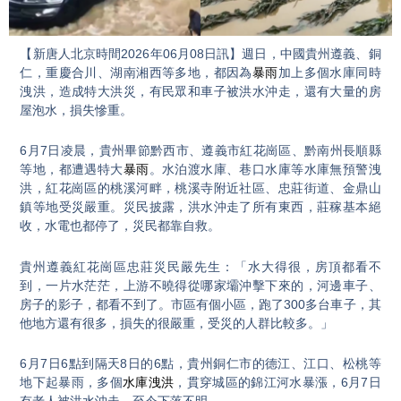
Video
【新唐人北京時間2026年06月08日訊】週日，中國貴州遵義、銅
仁，重慶合川、湖南湘西等多地，都因為
暴雨
加上多個水庫同時
洩洪，造成特大洪災，有民眾和車子被洪水沖走，還有大量的房
屋泡水，損失慘重。
6月7日凌晨，貴州畢節黔西市、遵義市紅花崗區、黔南州長順縣
等地，都遭遇特大
暴雨
。水泊渡水庫、巷口水庫等水庫無預警洩
洪，紅花崗區的桃溪河畔，桃溪寺附近社區、忠莊街道、金鼎山
鎮等地受災嚴重。災民披露，洪水沖走了所有東西，莊稼基本絕
收，水電也都停了，災民都靠自救。
貴州遵義紅花崗區忠莊災民嚴先生：「水大得很，房頂都看不
到，一片水茫茫，上游不曉得從哪家壩沖擊下來的，河邊車子、
房子的影子，都看不到了。市區有個小區，跑了300多台車子，其
他地方還有很多，損失的很嚴重，受災的人群比較多。」
6月7日6點到隔天8日的6點，貴州銅仁市的德江、江口、松桃等
地下起暴雨，多個
水庫洩洪
，貫穿城區的錦江河水暴漲，6月7日