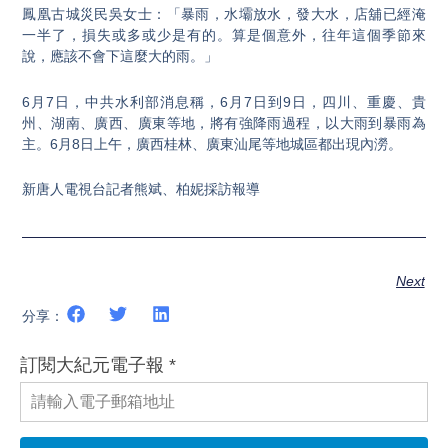
鳳凰古城災民吳女士：「暴雨，水壩放水，發大水，店舖已經淹
一半了，損失或多或少是有的。算是個意外，往年這個季節來
說，應該不會下這麼大的雨。」
6月7日，中共水利部消息稱，6月7日到9日，四川、重慶、貴
州、湖南、廣西、廣東等地，將有強降雨過程，以大雨到暴雨為
主。6月8日上午，廣西桂林、廣東汕尾等地城區都出現內澇。
新唐人電視台記者熊斌、柏妮採訪報導
Next
分享：