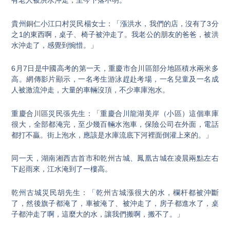
有老人被洪水沖走，至今下落不明。
貴州銅仁小江口村災民楊女士：「漲洪水，我們的店，沒有了3分
之1的東西啊，桌子、椅子被沖走了。我老公的朋友的爸爸，被洪
水沖走了，感覺到惋惜。」
6月7日是中國高考的第一天，重慶市合川區部分地區積水兩米多
高。網傳影片顯示，一名考生游泳趕赴考場，一名兒童及一名成
人被激流沖走，大量的車輛沒頂，不少車庫泡水。
重慶合川區災民張先生：「重慶合川龍湖美岸（小區）這個車庫
很大，全部都淹完，至少幾百輛水泡車，保險公司在外面，電話
都打不贏。街上泡水，應該是水庫流底下河裡面倒灌上來的。」
同一天，湖南湘西吉首市和乾州古城、鳳凰古城在凌晨兩點左右
下起雨來，江水淹到了一樓高。
乾州古城災民胡先生：「乾州古城漲很大的水，欄杆都被沖斷
了，然後旗子都淹了，車被淹了、被沖走了，房子都進水了，桌
子都沖走了啊，這麼大的水，讓我們搬啊，搬不了。」