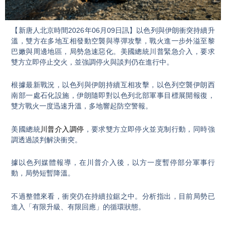
Video
【新唐人北京時間2026年06月09日訊】以色列與伊朗衝突持續升
溫，雙方在多地互相發動空襲與導彈攻擊，戰火進一步外溢至黎
巴嫩與周邊地區，局勢急速惡化。美國總統川普緊急介入，要求
雙方立即停止交火，並強調停火與談判仍在進行中。
根據最新戰況，以色列與伊朗持續互相攻擊，以色列空襲伊朗西
南部一處石化設施，伊朗隨即對以色列北部軍事目標展開報復，
雙方戰火一度迅速升溫，多地響起防空警報。
美國總統
川普介入調停
，要求雙方立即停火並克制行動，同時強
調透過談判解決衝突。
據以色列媒體報導，在川普介入後，以方一度暫停部分軍事行
動，局勢短暫降溫。
不過整體來看，衝突仍在持續拉鋸之中。分析指出，目前局勢已
進入「有限升級、有限回應」的循環狀態。