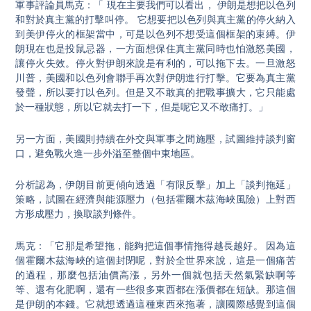
軍事評論員馬克：「 現在主要我們可以看出， 伊朗是想把以色列
和對於真主黨的打擊叫停。 它想要把以色列與真主黨的停火納入
到美伊停火的框架當中，可是以色列不想受這個框架的束縛。伊
朗現在也是投鼠忌器，一方面想保住真主黨同時也怕激怒美國，
讓停火失效。停火對伊朗來說是有利的，可以拖下去。一旦激怒
川普，美國和以色列會聯手再次對伊朗進行打擊。它要為真主黨
發聲，所以要打以色列。但是又不敢真的把戰事擴大，它只能處
於一種狀態，所以它就去打一下，但是呢它又不敢痛打。」
另一方面，美國則持續在外交與軍事之間施壓，試圖維持談判窗
口，避免戰火進一步外溢至整個中東地區。
分析認為，伊朗目前更傾向透過「有限反擊」加上「談判拖延」
策略，試圖在經濟與能源壓力（包括霍爾木茲海峽風險）上對西
方形成壓力，換取談判條件。
馬克：「它那是希望拖，能夠把這個事情拖得越長越好。 因為這
個霍爾木茲海峽的這個封閉呢，對於全世界來說，這是一個痛苦
的過程，那麼包括油價高漲，另外一個就包括天然氣緊缺啊等
等、還有化肥啊，還有一些很多東西都在漲價都在短缺。那這個
是伊朗的本錢。它就想透過這種東西來拖著，讓國際感覺到這個