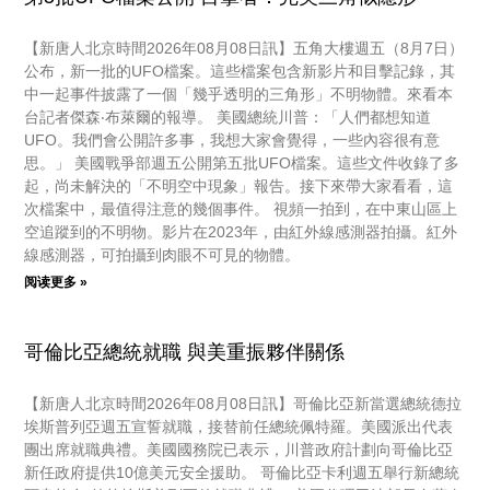
【新唐人北京時間2026年08月08日訊】五角大樓週五（8月7日）
公布，新一批的UFO檔案。這些檔案包含新影片和目擊記錄，其
中一起事件披露了一個「幾乎透明的三角形」不明物體。來看本
台記者傑森‧布萊爾的報導。 美國總統川普：「人們都想知道
UFO。我們會公開許多事，我想大家會覺得，一些內容很有意
思。」 美國戰爭部週五公開第五批UFO檔案。這些文件收錄了多
起，尚未解決的「不明空中現象」報告。接下來帶大家看看，這
次檔案中，最值得注意的幾個事件。 視頻一拍到，在中東山區上
空追蹤到的不明物。影片在2023年，由紅外線感測器拍攝。紅外
線感測器，可拍攝到肉眼不可見的物體。
阅读更多 »
哥倫比亞總統就職 與美重振夥伴關係
【新唐人北京時間2026年08月08日訊】哥倫比亞新當選總統德拉
埃斯普列亞週五宣誓就職，接替前任總統佩特羅。美國派出代表
團出席就職典禮。美國國務院已表示，川普政府計劃向哥倫比亞
新任政府提供10億美元安全援助。 哥倫比亞卡利週五舉行新總統