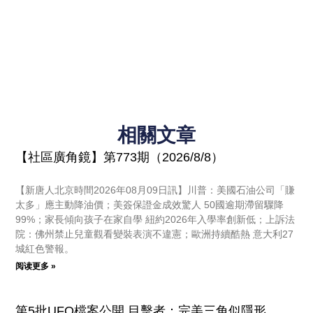
相關文章
【社區廣角鏡】第773期（2026/8/8）
【新唐人北京時間2026年08月09日訊】川普：美國石油公司「賺
太多」應主動降油價；美簽保證金成效驚人 50國逾期滯留驟降
99%；家長傾向孩子在家自學 紐約2026年入學率創新低；上訴法
院：佛州禁止兒童觀看變裝表演不違憲；歐洲持續酷熱 意大利27
城紅色警報。
阅读更多 »
第5批UFO檔案公開 目擊者：完美三角似隱形