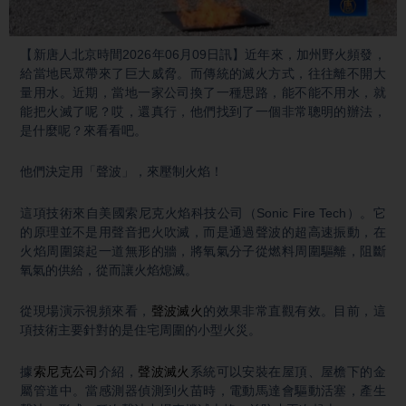
Video
【新唐人北京時間2026年06月09日訊】近年來，加州野火頻發，
給當地民眾帶來了巨大威脅。而傳統的滅火方式，往往離不開大
量用水。近期，當地一家公司換了一種思路，能不能不用水，就
能把火滅了呢？哎，還真行，他們找到了一個非常聰明的辦法，
是什麼呢？來看看吧。
他們決定用「聲波」，來壓制火焰！
這項技術來自美國索尼克火焰科技公司（Sonic Fire Tech）。它
的原理並不是用聲音把火吹滅，而是通過聲波的超高速振動，在
火焰周圍築起一道無形的牆，將氧氣分子從燃料周圍驅離，阻斷
氧氣的供給，從而讓火焰熄滅。
從現場演示視頻來看，
聲波滅火
的效果非常直觀有效。目前，這
項技術主要針對的是住宅周圍的小型火災。
據
索尼克公司
介紹，
聲波滅火
系統可以安裝在屋頂、屋檐下的金
屬管道中。當感測器偵測到火苗時，電動馬達會驅動活塞，產生