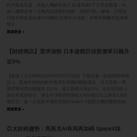
約允緊急支援；烏無人機續攻後方 距邊境逾2千公里也難逃；烏
無人機襲波海？立陶宛指莫斯科策動「假旗行動」嫁禍；川普簽
行政令對多晶矽課15%關稅 防堵中共傾銷；伊軍向霍爾木茲海峽
開火
阅读更多 »
【財經簡訊】需求強勁 日本遊戲巨頭股價單日飆升
近5%
【新唐人北京時間2026年08月07日訊】下面請看一組環球財經簡
訊 1、受惠於強勁的軟件需求和美國的關稅退款，任天堂第一季
度營業利潤大幅躍升 151%，週五股價大漲近5%。任天堂同時上
調全年業績指引，將全年淨利潤預測從3,400億日元上調至3,800
億日元，進一步提振市場對其新款Switch 2遊戲主機的樂觀情緒。
阅读更多 »
亞太財經趨勢：馬斯克AI布局再加碼 SpaceX採