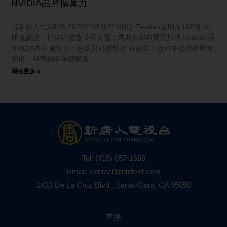
NVIDIA晶片擴算力
【新唐人北京時間2026年08月07日訊】Terafab首期斥168億 馬
斯克豪語：把尖端製造帶回美國；馬斯克AI布局再加碼 SpaceX採
NVIDIA晶片擴算力；超微財報優預期 蘇姿丰：資料中心營收明年
翻倍；AI帶動半導體擴產
阅读更多 »
Tel:
(415) 857-1688
Email:
contact@ntdtvsf.com
2433 De La Cruz Blvd., Santa Clara, CA 95050
直播