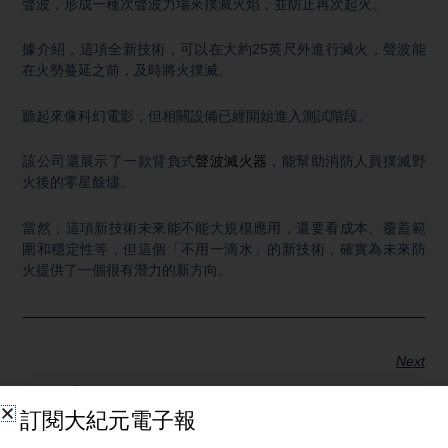
聲波，形成一種次聲波力場來撲滅火焰，並防止再次起火。
據介紹，這項全新技術，可以在大約25英尺外進行滅火，聲波能
在火勢蔓延之前，及時將火撲滅。
聽起來像科幻電影，但相關設備已經開始進入測試階段。
該公司還展示了一款背負式
聲波滅火器
，能幫助消防人員撲滅野
火後的零星餘燼。
當然，這項新技術未來能不能大規模應用，還要看成本、覆蓋範
圍和穩定性等，但這個「不用一滴水」的新技術，確實為未來防
火提供了一個很有潛力的新方向。
Next
分享：