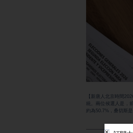
【新唐人北京時間202
統。兩位候選人是，
約為50.7%，桑切斯