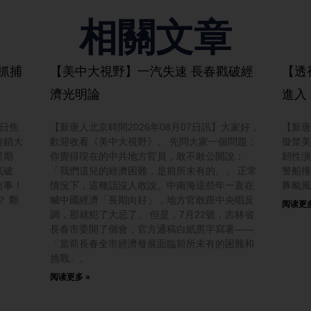
相關文章
抓捕
【美中大視野】一汽失速 長春戳破經
【透
濟光明論
進入
今日焦
【新唐人北京時間2026年08月07日訊】大家好，
【新唐
連鎖大
歡迎收看《美中大視野》。 先問大家一個問題：
擬禁美
星期
你覺得現在的中共地方官員，敢不敢公開說：
韌性演
底破
「我們這兒的經濟困難，是前所未有的。」 正常
警船撞
出事！
情況下，這種話沒人敢說。中南海這些年一直在
豚颱風
？ 鄭
喊中國經濟「長期向好」，地方官敢跟中央唱反
阅读更多
調，那就犯了大忌了。 但是，7月22號，吉林省
長春市委開了個會，官方通稿白紙黑字寫著——
「當前長春全市經濟發展面臨前所未有的困難和
挑戰」。
阅读更多 »