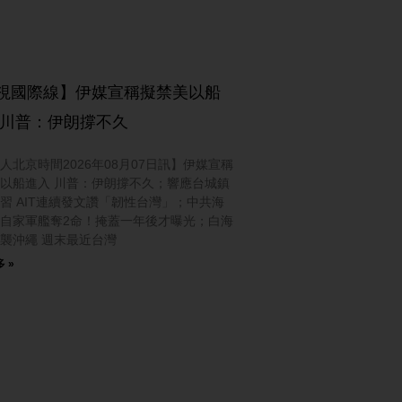
視國際線】伊媒宣稱擬禁美以船
 川普：伊朗撐不久
人北京時間2026年08月07日訊】伊媒宣稱
以船進入 川普：伊朗撐不久；響應台城鎮
習 AIT連續發文讚「韌性台灣」；中共海
自家軍艦奪2命！掩蓋一年後才曝光；白海
襲沖繩 週末最近台灣
 »