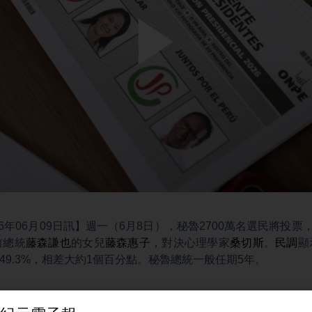
Play
Video
6年06月09日訊】週一（6月8日），秘魯2700萬名選民將投票
前總統
藤森謙也
的女兒
藤森惠子
，對決心理學家
桑切斯
。
民調
顯
是49.3%，相差大約1個百分點。秘魯總統一般任期5年。