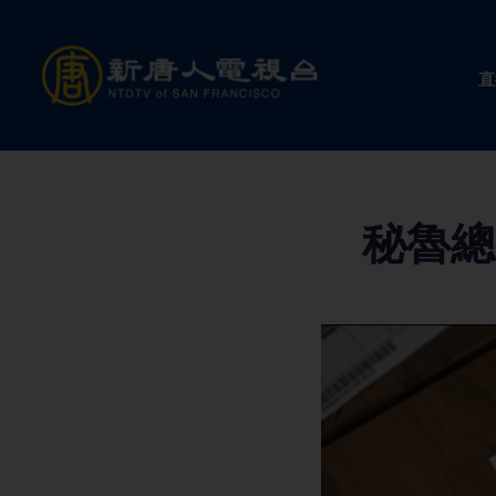
Skip
to
直
content
秘魯總