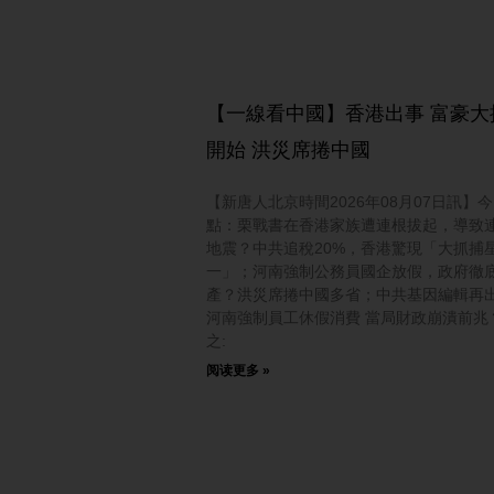
【一線看中國】香港出事 富豪大
開始 洪災席捲中國
【新唐人北京時間2026年08月07日訊】
點：栗戰書在香港家族遭連根拔起，導致
地震？中共追稅20%，香港驚現「大抓捕
一」；河南強制公務員國企放假，政府徹
產？洪災席捲中國多省；中共基因編輯再
河南強制員工休假消費 當局財政崩潰前兆
之:
阅读更多 »