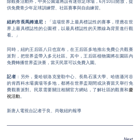
除觀賽活動外，中央公園還將設有迷你足球場，6月10日開放，提
供免費青少年足球訓練營、社區賽事與自由練習。
紐約市長馬姆達尼：
「這場世界上最具標誌性的賽事，理應在世
界上最具標誌性的公園裡，以最具標誌性的天際線為背景進行觀
看。」
同時，紐約王后區八日也宣布，在王后區多地推出免費公共觀賽
派對，把世界盃帶入多元社區。其中，王后區植物園將在園區內
免費轉播世界盃決賽，當天民眾可以免費入園。
記者
：另外，曼哈頓洛克斐勒中心、長島石溪大學、哈德遜河谷
的肯西科水壩廣場等多地，都將在世界盃期間或決賽當天舉行免
費觀賽派對。民眾需要關注相關官方網站，了解社區的觀賽和
慶
祝活動
。
新唐人電視台記者于良、尚敬紐約報導
Next