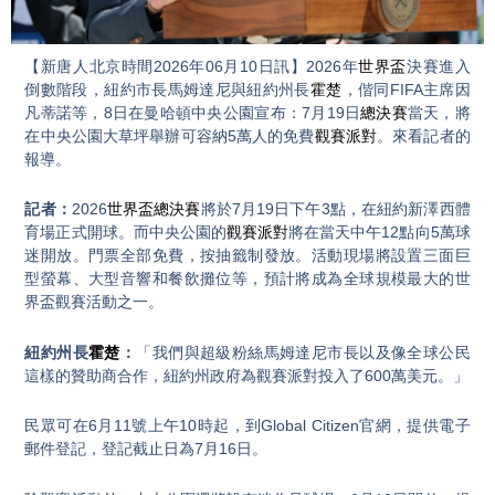
Video
【新唐人北京時間2026年06月10日訊】2026年
世界盃
決賽進入
倒數階段，紐約市長馬姆達尼與紐約州長
霍楚
，偕同FIFA主席因
凡蒂諾等，8日在曼哈頓中央公園宣布：7月19日
總決賽
當天，將
在中央公園大草坪舉辦可容納5萬人的免費
觀賽派對
。來看記者的
報導。
記者：
2026
世界盃
總決賽
將於7月19日下午3點，在紐約新澤西體
育場正式開球。而中央公園的
觀賽派對
將在當天中午12點向5萬球
迷開放。門票全部免費，按抽籤制發放。活動現場將設置三面巨
型螢幕、大型音響和餐飲攤位等，預計將成為全球規模最大的世
界盃觀賽活動之一。
紐約州長
霍楚
：
「我們與超級粉絲馬姆達尼市長以及像全球公民
這樣的贊助商合作，紐約州政府為觀賽派對投入了600萬美元。」
民眾可在6月11號上午10時起，到Global Citizen官網，提供電子
郵件登記，登記截止日為7月16日。