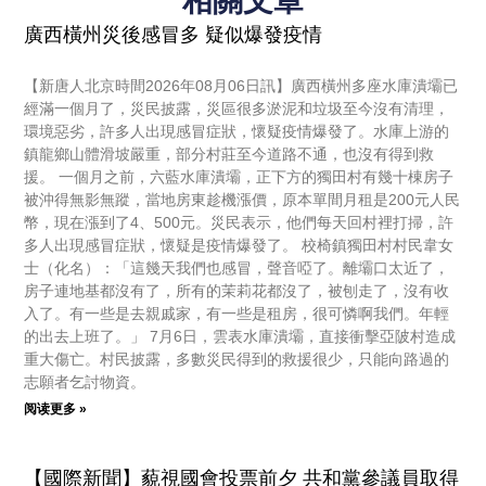
相關文章
廣西橫州災後感冒多 疑似爆發疫情
【新唐人北京時間2026年08月06日訊】廣西橫州多座水庫潰壩已
經滿一個月了，災民披露，災區很多淤泥和垃圾至今沒有清理，
環境惡劣，許多人出現感冒症狀，懷疑疫情爆發了。水庫上游的
鎮龍鄉山體滑坡嚴重，部分村莊至今道路不通，也沒有得到救
援。 一個月之前，六藍水庫潰壩，正下方的獨田村有幾十棟房子
被沖得無影無蹤，當地房東趁機漲價，原本單間月租是200元人民
幣，現在漲到了4、500元。災民表示，他們每天回村裡打掃，許
多人出現感冒症狀，懷疑是疫情爆發了。 校椅鎮獨田村村民韋女
士（化名）：「這幾天我們也感冒，聲音啞了。離壩口太近了，
房子連地基都沒有了，所有的茉莉花都沒了，被刨走了，沒有收
入了。有一些是去親戚家，有一些是租房，很可憐啊我們。年輕
的出去上班了。」 7月6日，雲表水庫潰壩，直接衝擊亞陂村造成
重大傷亡。村民披露，多數災民得到的救援很少，只能向路過的
志願者乞討物資。
阅读更多 »
【國際新聞】藐視國會投票前夕 共和黨參議員取得