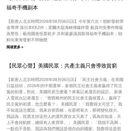
福奇手機副本
【新唐人北京時間2026年08月06日訊】今年第六次！朝鮮發射彈
道導彈 落日本EEZ外；霍爾木茲海峽傳爆炸聲 船員均安事件降級
為警告；藐視國會投票前夕 共和黨參議員取得福奇手機副本；朝
鮮向東海發射不明物體
阅读更多 »
【民眾心聲】美國民眾：共產主義只會導致貧窮
【新唐人北京時間2026年08月06日訊】「民主社會主義」在美國
日益抬頭，2026年的中期選舉，多個民主社會主義者贏得了民主
黨的初選，對此，美國民眾怎麼看？來看記者晟言的採訪。 新唐
人電視台記者晟言：「密西根州的民主社會主義候選人，贏得了
民主黨的初選，您怎麼看？」 美國民眾：「我覺得太可悲了。我
不知道該怎麼說。我來自密西根，在那裡長大，那裡變化很大。
我認為，投票支持這些人的選民實在太天真了，因為你知道，天
上不會掉餡餅，總得有人來買單。」 美國民眾：「我很不高興，
一點也不喜歡。我認為我們應該是個自由的國家。我覺得這是想