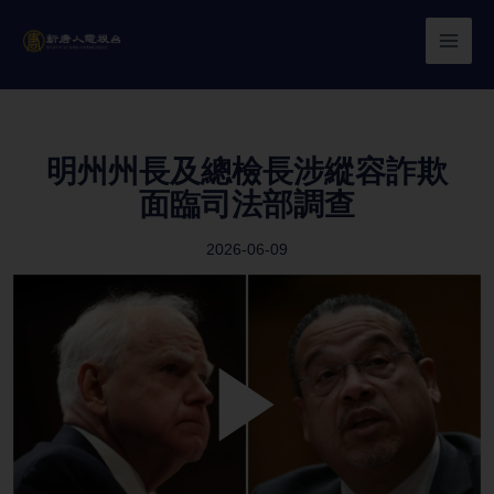
Skip
to
content
明州州長及總檢長涉縱容詐欺
面臨司法部調查
2026-06-09
Play