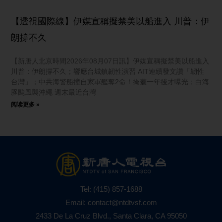
【透視國際線】伊媒宣稱擬禁美以船進入 川普：伊
朗撐不久
【新唐人北京時間2026年08月07日訊】伊媒宣稱擬禁美以船進入
川普：伊朗撐不久；響應台城鎮韌性演習 AIT連續發文讚「韌性
台灣」；中共海警船撞自家軍艦奪2命！掩蓋一年後才曝光；白海
豚颱風襲沖繩 週末最近台灣
阅读更多 »
Tel:
(415) 857-1688
Email:
contact@ntdtvsf.com
2433 De La Cruz Blvd., Santa Clara, CA 95050