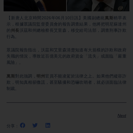
Video
【新唐人北京時間2026年06月10日訊】美國副總統
萬斯
稍早表
示，根據眾議院監督委員會的報告調查結果，他將把明尼蘇達州
的
州長
沃茲和州總檢察長艾里森，移交給司法部，調查刑事詐欺
行為。
眾議院報告指出，沃茲和艾里森清楚知道有大規模的詐欺和政府
失職的情況，導致近百億美元的政府資金「流失」或面臨「嚴重
風險」。
萬斯
對此強調，
明州
官員不能凌駕於法律之上。如果他們縱容詐
欺，明知真相卻撒謊，甚至騷擾和恐嚇吹哨者，就必須面臨法律
制裁。
Next
分享：