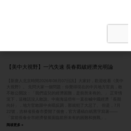
捲中國
【新唐人北京時間2026年08月07日訊】今日焦點：栗戰書在香港
家族遭連根拔起，導致連鎖大地震？中共追稅20%，香港驚現
「大抓捕星期一」；河南強制公務員國企放假，政府徹底破產？
洪災席捲中國多省；中共基因編輯再出事！ 河南強制員工休假消
費 當局財政崩潰前兆？ 鄭之:
阅读更多 »
【美中大視野】一汽失速 長春戳破經濟光明論
【新唐人北京時間2026年08月07日訊】大家好，歡迎收看《美中
大視野》。 先問大家一個問題：你覺得現在的中共地方官員，敢
不敢公開說：「我們這兒的經濟困難，是前所未有的。」 正常情
況下，這種話沒人敢說。中南海這些年一直在喊中國經濟「長期
向好」，地方官敢跟中央唱反調，那就犯了大忌了。 但是，7月
22號，吉林省長春市委開了個會，官方通稿白紙黑字寫著——
「當前長春全市經濟發展面臨前所未有的困難和挑戰」。
阅读更多 »