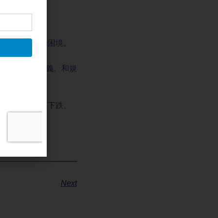
於產能少。
將面臨更艱難的困境。
重新做一個定義。和規
，不會出現大幅下跌。
Next