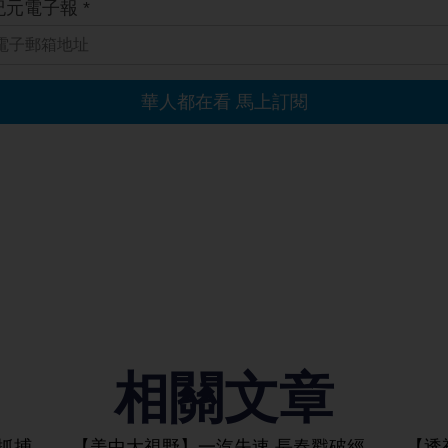
相關文章
抓捕
【美中大視野】一汽失速 長春戳破經
【透