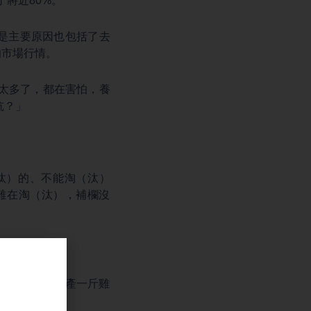
了將近80%。
是主要原因也包括了去
的市場行情。
的太多了，都在害怕，養
坑？」
汰）的、不能淘（汰）
雞在淘（汰），補欄沒
言，養蛋雞，產一斤雞