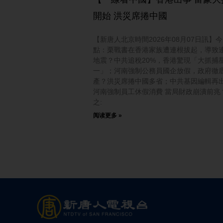
開始 洪災席捲中國
【新唐人北京時間2026年08月07日訊】
點：栗戰書在香港家族遭連根拔起，導致
地震？中共追稅20%，香港驚現「大抓捕
一」；河南強制公務員國企放假，政府徹
產？洪災席捲中國多省；中共基因編輯再
河南強制員工休假消費 當局財政崩潰前兆
之:
阅读更多 »