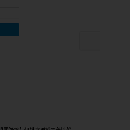
視國際線】伊媒宣稱擬禁美以船