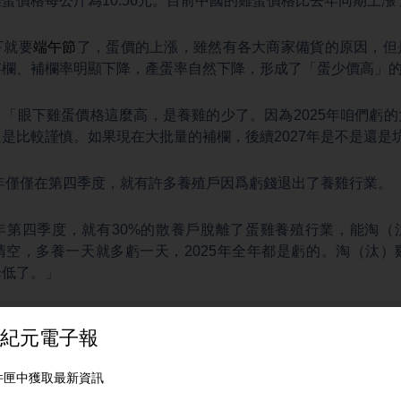
蛋價格每公斤為10.56元。目前中國的雞蛋價格比去年同期上漲
下就要
端午節
了，蛋價的上漲，雖然有各大商家備貨的原因，但
存欄、補欄率明顯下降，產蛋率自然下降，形成了「蛋少價高」
「眼下雞蛋價格這麼高，是養雞的少了。因為2025年咱們虧
是比較謹慎。如果現在大批量的補欄，後續2027年是不是還是
5年僅僅在第四季度，就有許多養殖戶因爲虧錢退出了養雞行業。
年第四季度，就有30%的散養戶脫離了蛋雞養殖行業，能淘（
清空，多養一天就多虧一天，2025年全年都是虧的。淘（汰）
降低了。」
成本上漲，也是漲價的一個原因。
近一段時間，玉米和豆粕的價格一直是處在一個高價。就眼下而
塊5到3塊7之間。」