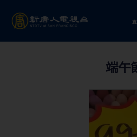
Skip
to
直
content
端午