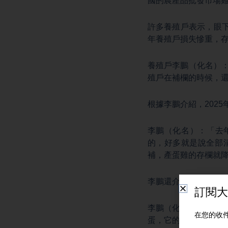
國的農產品批發市場雞
許多養殖戶表示，眼
年養殖戶損失慘重，
養殖戶李鵬（化名）：
殖戶在補欄的時候，還
根據李鵬介紹，202
李鵬（化名）：「去
的，好多就是說全部
補，產蛋雞的存欄就
李鵬還介紹，飼料等
李鵬（化名）：「最
蛋，它的成本價是在3