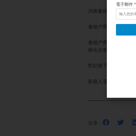
河南養殖戶徐豔（化
養殖戶齊新（化名）
養殖戶齊新（化名）
模化企業比，我們沒
對於接下來蛋價的行
新唐人電視台記者洪
分享：