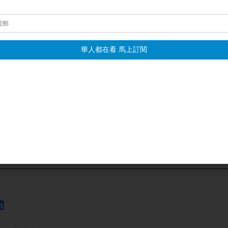
名）也表示，眼下雞蛋價格是漲得快、落得慢，主要問題還是在
分析指出，蛋價上漲之後，可能會加速資本的進入，一些養殖戶
：「現在這個蛋雞會加速資本進入到我們這個領域，對這個行業
有任何競爭的優勢。」
情，有多名養殖戶表示，一段時間之內，價格仍然會在高位震盪
寧、黃宇寧採訪報導