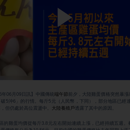
Play
Video
6年06月09日訊】中國傳統
端午節
前夕，大陸雞蛋價格突然暴漲
破5沖6」的行情。每斤5元（人民幣，下同），部分地區已經
落，但仍處於高位震盪中。
大陸養殖戶
透露了其中的原因。
區的雞蛋均價從每斤3.8元左右開始連續上漲，已經持續五週。