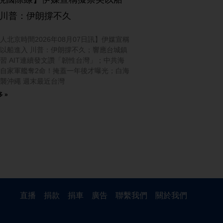
 川普：伊朗撐不久
人北京時間2026年08月07日訊】伊媒宣稱
以船進入 川普：伊朗撐不久；響應台城鎮
習 AIT連續發文讚「韌性台灣」；中共海
自家軍艦奪2命！掩蓋一年後才曝光；白海
襲沖繩 週末最近台灣
 »
直播
捐款
捐車
廣告
聯繫我們
關於我們