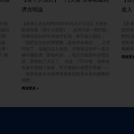
濟光明論
進入
今日焦
【新唐人北京時間2026年08月07日訊】大家好，
【新唐
連鎖大
歡迎收看《美中大視野》。 先問大家一個問題：
擬禁美
星期
你覺得現在的中共地方官員，敢不敢公開說：
韌性演
底破
「我們這兒的經濟困難，是前所未有的。」 正常
警船撞
出事！
情況下，這種話沒人敢說。中南海這些年一直在
豚颱風
？ 鄭
喊中國經濟「長期向好」，地方官敢跟中央唱反
阅读更多
調，那就犯了大忌了。 但是，7月22號，吉林省
長春市委開了個會，官方通稿白紙黑字寫著——
「當前長春全市經濟發展面臨前所未有的困難和
挑戰」。
阅读更多 »