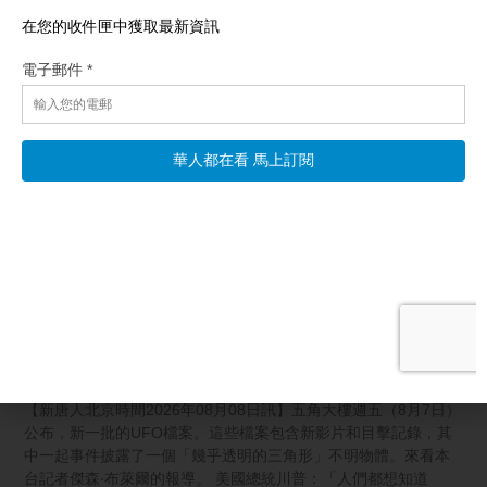
相關文章
第5批UFO檔案公開 目擊者：完美三角似隱形
【新唐人北京時間2026年08月08日訊】五角大樓週五（8月7日）
公布，新一批的UFO檔案。這些檔案包含新影片和目擊記錄，其
中一起事件披露了一個「幾乎透明的三角形」不明物體。來看本
台記者傑森‧布萊爾的報導。 美國總統川普：「人們都想知道