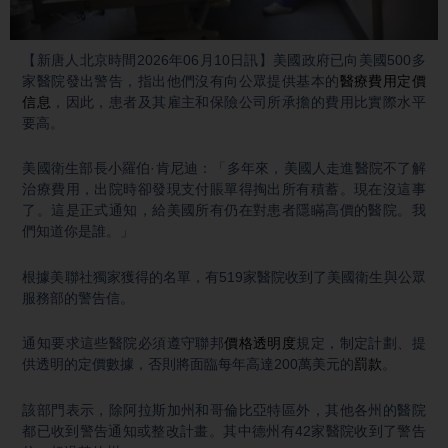
Video
【新唐人北京時間2026年06月10日訊】美國政府已向美國500多
家醫院發出警告，指出他們沒有向公眾提供基本的
醫療費用
定價
信息
，因此，患者及其雇主和保險公司所承擔的費用比實際水平
要高。
美國衛生部長小羅伯·肯尼迪：「多年來，美國人走進醫院不了解
治療費用，出院時卻發現支付賬單得掏出所有積蓄。現在沒這事
了。這是正式通知，給美國所有仍在對患者隱瞞高價的醫院。我
們知道你是誰。」
根據美聯社獨家獲得的名單，有519家醫院收到了美國衛生與公眾
服務部的警告信。
通知要求這些醫院必須遵守聯邦
價格透明度
規定，制定計劃、提
供透明的定價數據，否則將面臨每年高達200萬美元的
罰款
。
該部門表示，除阿拉斯加州和哥倫比亞特區外，其他各州的醫院
都已收到警告通知或整改計畫。其中德州有42家醫院收到了警告