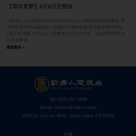
【環球直擊】8月8日完整版
【新唐人北京時間2026年08月08日訊】阿聯酋譴責伊朗襲船 美
方再收緊對伊金融制裁；哥倫比亞總統就職 與美重振夥伴關係；
1票之差過關 川普提名人布蘭奇出任司法部長；法輪功學員舊金
山中領館前
阅读更多 »
Tel:
(415) 857-1688
Email:
contact@ntdtvsf.com
2433 De La Cruz Blvd., Santa Clara, CA 95050
直播