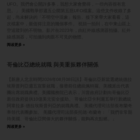
UFO。我們會公開許多事，我想大家會覺得，一些內容很有意
思。」 美國戰爭部週五公開第五批UFO檔案。這些文件收錄了多
起，尚未解決的「不明空中現象」報告。接下來帶大家看看，這
次檔案中，最值得注意的幾個事件。 視頻一拍到，在中東山區上
空追蹤到的不明物。影片在2023年，由紅外線感測器拍攝。紅外
線感測器，可拍攝到肉眼不可見的物體。
阅读更多 »
哥倫比亞總統就職 與美重振夥伴關係
【新唐人北京時間2026年08月08日訊】哥倫比亞新當選總統德拉
埃斯普列亞週五宣誓就職，接替前任總統佩特羅。美國派出代表
團出席就職典禮。美國國務院已表示，川普政府計劃向哥倫比亞
新任政府提供10億美元安全援助。 哥倫比亞卡利週五舉行新總統
阿韋拉多·德拉埃斯普列亞的就職典禮。 美國代理司法部長布蘭奇
率領代表團參加。 美國代理司法部長托德·布蘭奇：「我們非常期
待美國、哥倫比亞間偉大的夥伴關係，能夠再次點燃。」
阅读更多 »