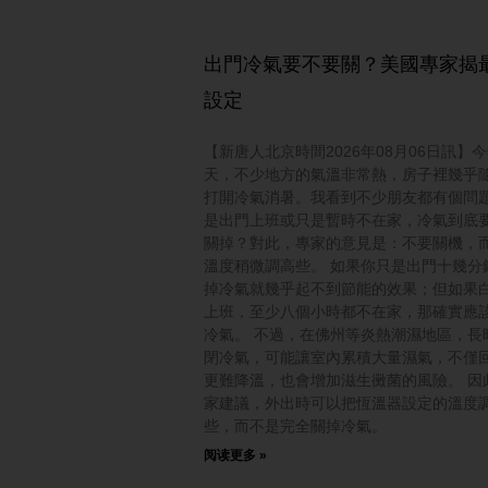
出門冷氣要不要關？美國專家揭
設定
【新唐人北京時間2026年08月06日訊】
天，不少地方的氣溫非常熱，房子裡幾乎
打開冷氣消暑。我看到不少朋友都有個問
是出門上班或只是暫時不在家，冷氣到底
關掉？對此，專家的意見是：不要關機，
溫度稍微調高些。 如果你只是出門十幾分
掉冷氣就幾乎起不到節能的效果；但如果
上班，至少八個小時都不在家，那確實應
冷氣。 不過，在佛州等炎熱潮濕地區，長
閉冷氣，可能讓室內累積大量濕氣，不僅
更難降溫，也會增加滋生黴菌的風險。 因
家建議，外出時可以把恆溫器設定的溫度
些，而不是完全關掉冷氣。
阅读更多 »