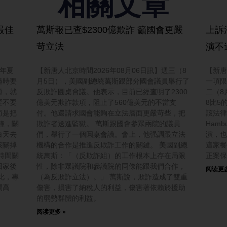
相關文章
最佳
萬斯報已查$2300億欺詐 籲國會更嚴
上訴
苛立法
演不
今年夏
【新唐人北京時間2026年08月06日訊】週三（8
【新唐
隨時要
月5日），美國副總統萬斯跟部分國會議員舉行了
一項限
題，就
反欺詐圓桌會議。他表示，目前已經查明了2300
二（8
要不要
億美元欺詐款項，阻止了560億美元的不當支
8比5
而是把
付。他還請求國會能夠在立法層面更嚴苛些，把
該法律
鐘，關
欺詐者送進監獄。 萬斯跟國會參眾兩院的議員
Hamb
白天去
們，舉行了一個圓桌會議。會上，他强調跟立法
演，也
該關掉
機構的合作是推進反欺詐工作的關鍵。 美國副總
這家餐
時間關
統萬斯：「（反欺詐組）的工作根本上存在局限
正案保
回家後
性，除非眾議院和參議院的同僚能跟我們合作，
阅读更多
此，專
（為反欺詐立法）。」 萬斯說，欺詐造成了雙重
調高
傷害，損害了納稅人的利益，傷害著依賴於援助
的弱勢群體的利益。
阅读更多 »