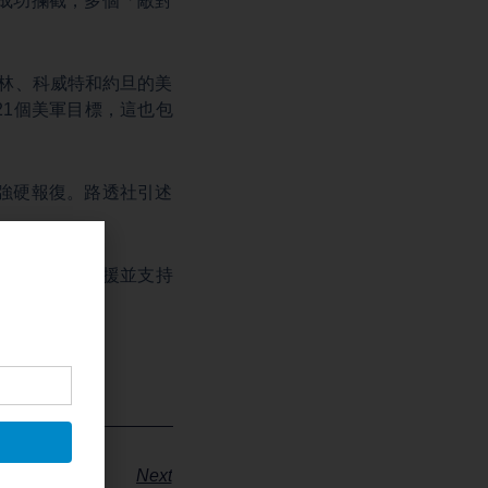
成功攔截，多個「敵對
巴林、科威特和約旦的美
21個美軍目標，這也包
強硬報復。路透社引述
示，將全力聲援並支持
Next