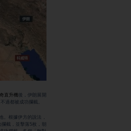
奇直升機
後，伊朗展開
，不過都被成功攔截。
地。根據伊方的說法，
功攔截，並擊落5枚，朝