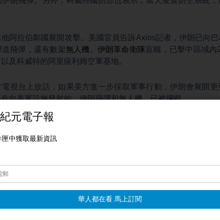
的伊朗飛彈。另外，科威特國防部也表示，當天凌晨防空系統，
他阿拉伯鄰國展開攻擊。美國官員告訴Axios記者，伊朗已向
彈道飛彈，還有數架
無人機
。
伊朗革命衛隊
宣稱，已擊中區域內
，以及科威特的阿里薩利姆空軍基地。
方電視台上放話，如果美方進一步採取軍事行動，伊朗會展開更
所有向美軍設施發射的，伊朗飛彈和無人機，已被攔截。
明，強烈譴責伊朗對巴林、科威特和約旦的攻擊。阿聯酋外交部表
施，維護自身安全與國家穩定。
翰、陳玲芝綜合報導