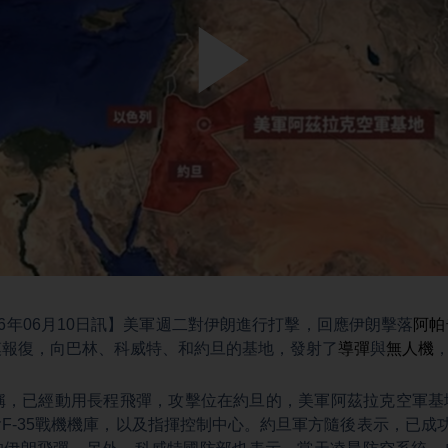
Play
Video
26年06月10日訊】美軍週二對伊朗進行打擊，回應伊朗擊落
阿帕
模報復，向巴林、科威特、和約旦的基地，發射了
導彈
與
無人機
聲稱，已經動用長程飛彈，攻擊位在約旦的，美軍阿茲拉克空軍基
F-35戰機機庫，以及指揮控制中心。約旦軍方隨後表示，已成