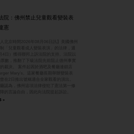
法院：佛州禁止兒童觀看變裝表
違憲
人北京時間2026年08月06日訊】美國佛州
制「兒童觀看成人變裝表演」的法律，週
月4日）獲得聯邦上訴法院的支持。法院以
的票數，推翻了下級法院先前阻止德州事實
的裁決。 案件起因於酒吧及餐廳連鎖店
urger Mary’s。這家餐廳長期舉辦變裝表
曾在2日推出號稱適合全家觀看的演出。
廳認為，佛州這項法律侵犯了憲法第一修
障的言論自由，因此向法院提起訴訟。
 »