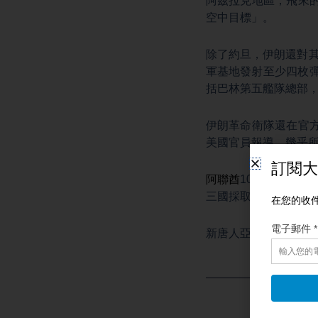
阿茲拉克地區，飛來
空中目標」。
除了約旦，伊朗還對其
軍基地發射至少四枚
括巴林第五艦隊總部
伊朗革命衛隊還在官
美國官員報導，幾乎
阿聯酋
10日發布聲
三國採取一切必要措
新唐人亞太電視胡宗