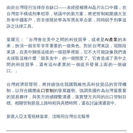
由於台灣現行法律存在缺口——未經授權將AI晶片出口中國，在
台灣並不構成刑事犯罪，研議中的新方案，將把管制範圍擴大至
所有中國客戶，而非僅限於華為等黑名單企業，同時賦予刑事追
訴之法律工具。
葉耀元：「台灣會在美中之間的科技競爭，或者是
AI產業
的未
來，扮演一個非常非常重要的一個角色。對於台灣來說，現階段
來講，在美中關係這樣的一個競爭裡面，它不大可能說像我們過
去採取這種什麼「親美友中」的一個態度了。它會造成了美中之
間的科技競爭，還有這AI產業的一個提升發展上面的一個破
口。」
台灣經濟部聲明，將持續強化我國戰略性高科技貨品的管理機
制，以符合國際
出口管制
的發展趨勢。強調美國作為台灣最重要
的貿易夥伴，與美方持續聯繫溝通，落實雙方共同的出口管制目
標。相關管制新規上路時程與具體時間，還在討論溝通當中。
新唐人亞太電視林嘉韋、沈唯同台灣台北報導