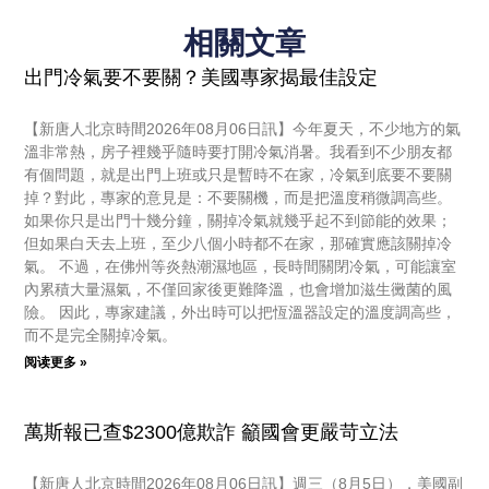
相關文章
出門冷氣要不要關？美國專家揭最佳設定
【新唐人北京時間2026年08月06日訊】今年夏天，不少地方的氣
溫非常熱，房子裡幾乎隨時要打開冷氣消暑。我看到不少朋友都
有個問題，就是出門上班或只是暫時不在家，冷氣到底要不要關
掉？對此，專家的意見是：不要關機，而是把溫度稍微調高些。
如果你只是出門十幾分鐘，關掉冷氣就幾乎起不到節能的效果；
但如果白天去上班，至少八個小時都不在家，那確實應該關掉冷
氣。 不過，在佛州等炎熱潮濕地區，長時間關閉冷氣，可能讓室
內累積大量濕氣，不僅回家後更難降溫，也會增加滋生黴菌的風
險。 因此，專家建議，外出時可以把恆溫器設定的溫度調高些，
而不是完全關掉冷氣。
阅读更多 »
萬斯報已查$2300億欺詐 籲國會更嚴苛立法
【新唐人北京時間2026年08月06日訊】週三（8月5日），美國副