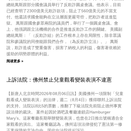
總統萬斯跟部分國會議員舉行了反欺詐圓桌會議。他表示，目前
已經查明了2300億美元欺詐款項，阻止了560億美元的不當支
付。他還請求國會能夠在立法層面更嚴苛些，把欺詐者送進監
獄。 萬斯跟國會參眾兩院的議員們，舉行了一個圓桌會議。會
上，他强調跟立法機構的合作是推進反欺詐工作的關鍵。 美國副
總統萬斯：「（反欺詐組）的工作根本上存在局限性，除非眾議
院和參議院的同僚能跟我們合作，（為反欺詐立法）。」 萬斯
說，欺詐造成了雙重傷害，損害了納稅人的利益，傷害著依賴於
援助的弱勢群體的利益。
阅读更多 »
上訴法院：佛州禁止兒童觀看變裝表演不違憲
【新唐人北京時間2026年08月06日訊】美國佛州一項限制「兒童
觀看成人變裝表演」的法律，週二（8月4日）獲得聯邦上訴法院
的支持。法院以8比5的票數，推翻了下級法院先前阻止德州事實
該法律的裁決。 案件起因於酒吧及餐廳連鎖店Hamburger
Mary’s。這家餐廳長期舉辦變裝表演，也曾在2日推出號稱適合全
家觀看的演出。 這家餐廳認為，佛州這項法律侵犯了憲法第一修
正案保障的言論自由，因此向法院提起訴訟。