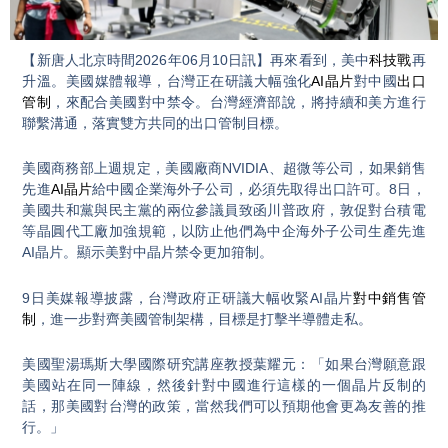
Video
【新唐人北京時間2026年06月10日訊】再來看到，美中
科技戰
再
升溫。美國媒體報導，台灣正在研議大幅強化
AI晶片
對中國
出口
管制
，來配合美國對中禁令。台灣經濟部說，將持續和美方進行
聯繫溝通，落實雙方共同的出口管制目標。
美國商務部上週規定，美國廠商NVIDIA、超微等公司，如果銷售
先進
AI晶片
給中國企業海外子公司，必須先取得出口許可。8日，
美國共和黨與民主黨的兩位參議員致函川普政府，敦促對台積電
等晶圓代工廠加強規範，以防止他們為中企海外子公司生產先進
AI晶片。顯示美對中晶片禁令更加箝制。
9日美媒報導披露，台灣政府正研議大幅收緊AI晶片
對中銷售管
制
，進一步對齊美國管制架構，目標是打擊半導體走私。
美國聖湯瑪斯大學國際研究講座教授葉耀元：「如果台灣願意跟
美國站在同一陣線，然後針對中國進行這樣的一個晶片反制的
話，那美國對台灣的政策，當然我們可以預期他會更為友善的推
行。」