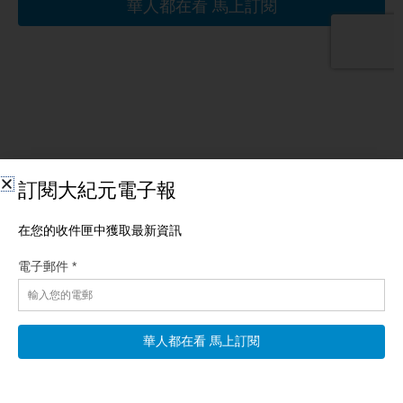
相關文章
【一線看中國】洪災雙面夾擊 三峽大壩突洩洪
【新唐人北京時間2026年08月08日訊】三颱風接連成形，「白海
豚」直撲中國；傳三峽大壩開閘洩洪，湖北陝西遭殃！廣西災區
疑似爆大疫；外甥女實名舉報舅舅？中共反腐再鬧笑話；央視自
爆「翻牆」，華為翻車官媒內訌 三颱風接連成形「白海豚」直撲
中國 鄭之： 最後再來看中國新聞。最近西北太平洋海域，出現了