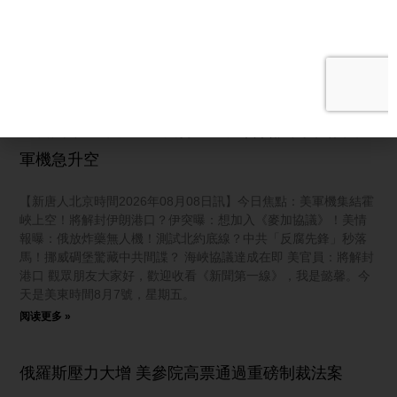
「三颱共舞」的罕見格局，包括第13號颱風「白海豚」、第14號
颱風「鯨魚」，以及第15號颱風「燦鴻」，都相繼成型。由於三
個颱風接連出現，這種情況可以說相當少見。
阅读更多 »
【新聞第一線】「還要打！」川普會議突離場 美10
軍機急升空
【新唐人北京時間2026年08月08日訊】今日焦點：美軍機集結霍
峽上空！將解封伊朗港口？伊突曝：想加入《麥加協議》！美情
報曝：俄放炸藥無人機！測試北約底線？中共「反腐先鋒」秒落
馬！挪威碉堡驚藏中共間諜？ 海峽協議達成在即 美官員：將解封
港口 觀眾朋友大家好，歡迎收看《新聞第一線》，我是懿馨。今
天是美東時間8月7號，星期五。
阅读更多 »
俄羅斯壓力大增 美參院高票通過重磅制裁法案