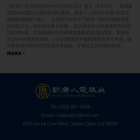
【新唐人北京時間2026年08月08日訊】週五（8月7日），美國參
議院以86票對11票的壓倒性優勢，通過了《2026年林賽·格雷厄
姆制裁俄羅斯法案》，令這個已經延宕了超過一年的對俄羅斯重
磅制裁立法，終於取得重大進展。 該法案將加大對俄羅斯和伊朗
的經濟制裁，並授權總統對持續購買俄羅斯能源的國家，加徵最
高100%的懲罰性關稅，以此切斷莫斯科發動戰爭的資金來源。該
法案目前仍需在眾議院表決通過後，才能送交川普總統簽署。
阅读更多 »
Tel:
(415) 857-1688
Email:
contact@ntdtvsf.com
2433 De La Cruz Blvd., Santa Clara, CA 95050