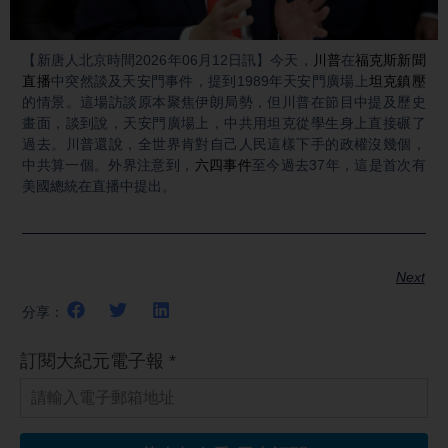
Video
【新唐人北京時間2026年06月12日訊】今天，
川普
在
福克斯新聞
直播
中突然談及天安門事件，提到1989年天安門廣場上
坦克鎮壓
的情景。這場訪談原本聚焦伊朗局勢，但川普在節目中提及歷史
畫面，談到說，天安門廣場上，中共用坦克從學生身上直接碾了
過去。川普還說，全世界肯對自己人民這樣下手的政權沒幾個，
中共算一個。外界注意到，
六四事件
至今過去37年，這是首次有
美國總統在直播中提出。
Next
分享：