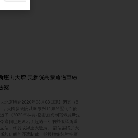
斯壓力大增 美參院高票通過重磅
法案
人北京時間2026年08月08日訊】週五（8
），美國參議院以86票對11票的壓倒性優
過了《2026年林賽·格雷厄姆制裁俄羅斯法
令這個已經延宕了超過一年的對俄羅斯重
立法，終於取得重大進展。 該法案將加大
斯和伊朗的經濟制裁，並授權總統對持續