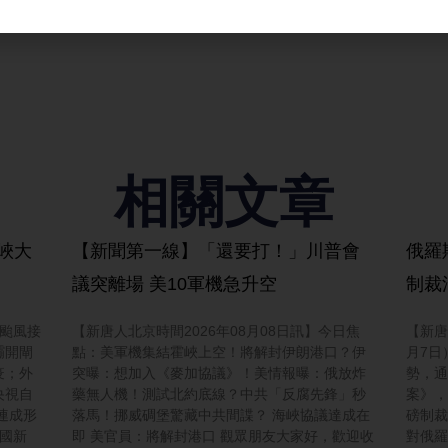
相關文章
峽大
【新聞第一線】「還要打！」川普會
俄羅
議突離場 美10軍機急升空
制裁
三颱風接
【新唐人北京時間2026年08月08日訊】今日焦
【新唐
壩開閘
點：美軍機集結霍峽上空！將解封伊朗港口？伊
月7日
疫；外
突曝：想加入《麥加協議》！美情報曝：俄放炸
勢，通
央視自
藥無人機！測試北約底線？中共「反腐先鋒」秒
案》，
連成形
落馬！挪威碉堡驚藏中共間諜？ 海峽協議達成在
磅制裁
中國新
即 美官員：將解封港口 觀眾朋友大家好，歡迎收
對俄羅