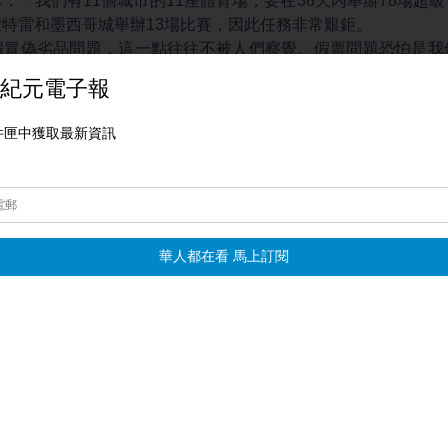
：「我們有11個城市的11座體育場，要在38天內舉辦78場超級
特雷和墨西哥城舉辦13場比賽，因此任務非常艱鉅。
假冒偽劣品問題，這一點往往不被人們察覺。假票問題恐怕是我
往往也會伴隨著其他犯罪活動，例如毒品問題也會隨之而來。」