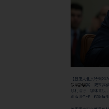
【新唐人北京時間202
假票詐騙
案，觀眾高
順利進行。穆林還說
組密切合作，確保每