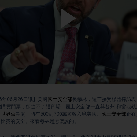
Play
Video
6年06月26日訊】美國
國土安全部
長穆林，週三接受媒體採訪表
價購買門票，卻進不了體育場。國土安全部一直與各州 和當地執
，
世界盃
期間，將有500到700萬遊客入境美國。
國土安全部
正在
場比賽的安全。來看穆林是怎麼說的。