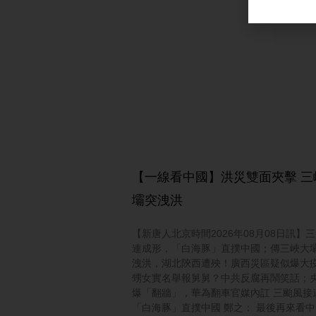
【一線看中國】洪災雙面夾擊 三
壩突洩洪
【新唐人北京時間2026年08月08日訊】
連成形，「白海豚」直撲中國；傳三峽大
洩洪，湖北陝西遭殃！廣西災區疑似爆大
甥女實名舉報舅舅？中共反腐再鬧笑話；
爆「翻牆」，華為翻車官媒內訌 三颱風接
「白海豚」直撲中國 鄭之： 最後再來看