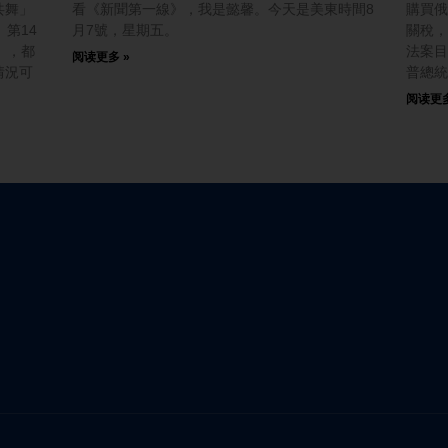
共舞」
看《新聞第一線》，我是懿馨。今天是美東時間8
購買俄
第14
月7號，星期五。
關稅，
」，都
法案目
阅读更多 »
情況可
普總統
阅读更多