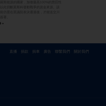
羅斯能源的國家，加徵最高100%的懲罰性
以此切斷莫斯科發動戰爭的資金來源。該
前仍需在眾議院表決通過後，才能送交川
簽署。
 »
直播
捐款
捐車
廣告
聯繫我們
關於我們