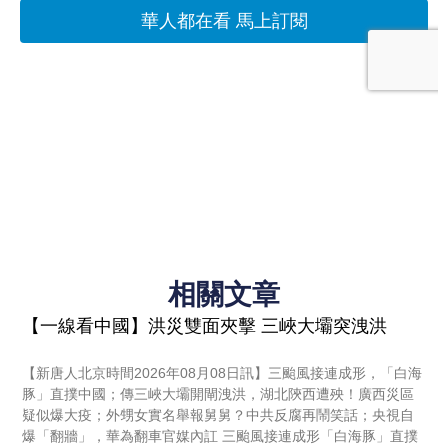
相關文章
【一線看中國】洪災雙面夾擊 三峽大壩突洩洪
【新唐人北京時間2026年08月08日訊】三颱風接連成形，「白海
豚」直撲中國；傳三峽大壩開閘洩洪，湖北陝西遭殃！廣西災區
疑似爆大疫；外甥女實名舉報舅舅？中共反腐再鬧笑話；央視自
爆「翻牆」，華為翻車官媒內訌 三颱風接連成形「白海豚」直撲