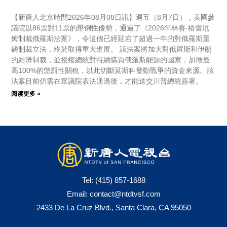
【新唐人北京時間2026年08月08日訊】週五（8月7日），美國參
議院以86票對11票的壓倒性優勢，通過了《2026年林賽·格雷厄
姆制裁俄羅斯法案》，令這個已經延宕了超過一年的對俄羅斯重
磅制裁立法，終於取得重大進展。 該法案將加大對俄羅斯和伊朗
的經濟制裁，並授權總統對持續購買俄羅斯能源的國家，加徵最
高100%的懲罰性關稅，以此切斷莫斯科發動戰爭的資金來源。該
法案目前仍需在眾議院表決通過後，才能送交川普總統簽署。
阅读更多 »
Tel:
(415) 857-1688
Email:
contact@ntdtvsf.com
2433 De La Cruz Blvd., Santa Clara, CA 95050