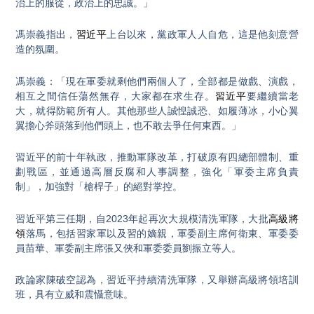
治上的服從，政治上的忠誠。」
馮崇義指出，
習近平
上台以來，黨政軍人人自危，這是他刻意營
造的氛圍。
馮崇義：「現在軍委就剩他們兩個人了，全部都是做戲、演戲，
相互之間信任蕩然無存，大家都在求生存。
習近平
要繼續當老
大，就得防範所有人。其他那些人誠惶誠恐、如履薄冰，小心翼
翼擔心斧頭落到他們頭上，也不敢去爭任何東西。」
習近平的前十年執政，推動軍隊改革，打破原有四總部體制、重
劃戰區，並通過高層反腐和人事調整，強化「軍委主席負責
制」，加強對「槍桿子」的絕對掌控。
習近平第三任期，自2023年起再次大規模清洗軍隊，大批
高級將
領
落馬，包括習家軍以及習的嫡親，軍委副主席何衛東、軍委委
員苗華、軍委副主席張又俠和軍委委員劉振立等人。
政論家陳破空認為，習近平持續清洗軍隊，又舉辦高級將領培訓
班，具有立威和震懾意味。