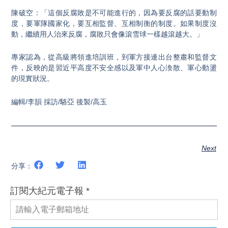
陳破空：「這個反腐敗是不可能進行的，因為要反腐的話要動制
度，要軍隊國家化，要互相監督、互相制衡的制度。如果制度沒
動，繼續用人治來反腐，腐敗只會像滾雪球一樣越滾越大。」
專家認為，從高級將領進培訓班，到軍方接連出台整肅和監督文
件，反映的是習近平高度不安全感以及軍中人心渙散、軍心動盪
的現實狀況。
編輯/李韻 採訪/駱亞 後製/高玉
Next
分享：