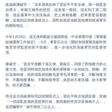
政論家陳破空：「這本身就反映了習近平不安全感，再一個是妄
自尊大，有稱王稱帝的思想，這是第一階段。現在到了第二階
段，借反腐軍中大清洗為由，把上將都推翻，把軍委委員都推
翻，這樣的話他身邊就沒人，面對的就是他跟其他將領或者軍官
的懸殊地位。」
今年1月24日，張又俠和劉振立被調查後，中央軍委印發《軍隊黨
組織選舉工作規定》；5月，軍委又出台《關於加強軍隊高級幹部
教育管理監督的若干措施》，進一步強化對高級軍官的監督管
理。
陳破空：「習近平推翻了張又俠、劉振立，消除了對他權力的心
腹大患。但是同時他也知道在黨內軍隊進一步的結仇、樹敵。所
以這個時候，他所採取的招數也是學毛澤東那一套，不斷地發文
件、不斷地發通知、不斷地發學習，就是給大家洗腦、給大家警
告、給大家恐嚇。」
而在這次高級將領培訓班開班式上，習近平再次強調反腐，宣稱
「一切謀私貪腐的思想和行為，都與黨的性質宗旨格格不入」，
並恐嚇軍中「絕不能有二心之人」。