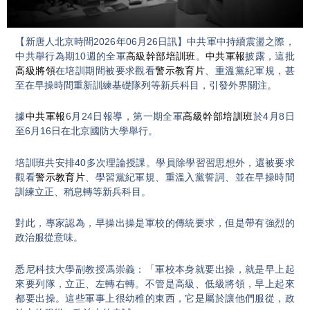
Video
【新唐人北京時間2026年06月26日訊】中共軍中持續震盪之際，
中共舉行為期10週的全軍
高級幹部培訓班
。
中共軍報
披露，這批
高級將領
在培訓期間被要求觀看
警示教育片
、重溫黨紀軍規，甚
至在早操時間重新訓練基礎隊列等新兵科目，引發外界關注。
據
中共軍報
6月24日報導，第一期全軍
高級幹部培訓班
於4月8日
至6月16日在北京國防大學舉行。
培訓班共安排40多次理論授課。學員除學習習思想外，還被要求
觀看
警示教育片
、學習黨紀軍規、重溫入黨誓詞、並在早操時間
訓練立正、稍息轉等新兵科目。
對此，專家認為，早操出操是軍校的傳統要求，但是帶有強烈的
政治服從意味。
悉尼科技大學副教授馮崇義：「軍校本身就要出操，就是早上起
來要列隊，立正、左轉右轉。不管是高級、低級將領，早上起來
都要出操。這些軍事上很幼稚的東西，它是屬於讓他們服從，政