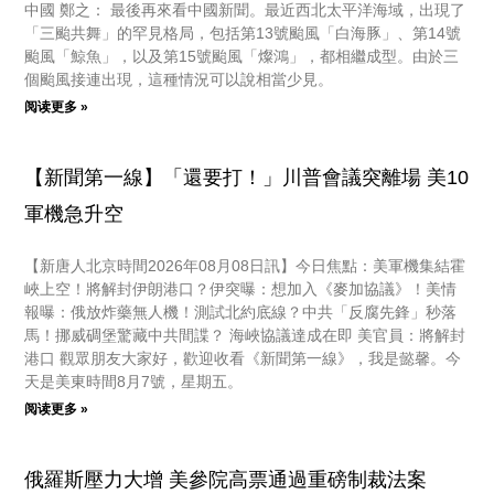
中國 鄭之： 最後再來看中國新聞。最近西北太平洋海域，出現了
「三颱共舞」的罕見格局，包括第13號颱風「白海豚」、第14號
颱風「鯨魚」，以及第15號颱風「燦鴻」，都相繼成型。由於三
個颱風接連出現，這種情況可以說相當少見。
阅读更多 »
【新聞第一線】「還要打！」川普會議突離場 美10
軍機急升空
【新唐人北京時間2026年08月08日訊】今日焦點：美軍機集結霍
峽上空！將解封伊朗港口？伊突曝：想加入《麥加協議》！美情
報曝：俄放炸藥無人機！測試北約底線？中共「反腐先鋒」秒落
馬！挪威碉堡驚藏中共間諜？ 海峽協議達成在即 美官員：將解封
港口 觀眾朋友大家好，歡迎收看《新聞第一線》，我是懿馨。今
天是美東時間8月7號，星期五。
阅读更多 »
俄羅斯壓力大增 美參院高票通過重磅制裁法案