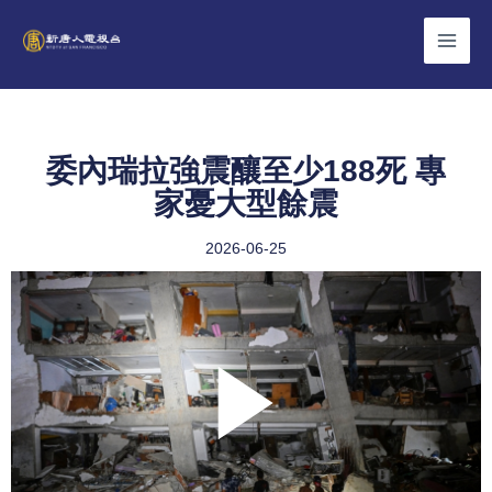
Skip
to
content
委內瑞拉強震釀至少188死 專
家憂大型餘震
2026-06-25
Play