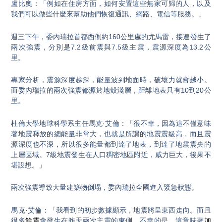
盧比奧：「例如在住房方面，如何安置這些無家可歸的人，以及
我們可以做些什麼來幫助他們恢復通訊、網路、電信等服務。」
週三下午，委內瑞拉首都西側約160公里處的尤馬雷，接連發生了
兩次強震，分別是7.2級前震與7.5級主震，震源深度為13.2公
里。
專家分析，震源深度越深，能量波到地面時，破壞力就會越小。
而委內瑞拉的兩次強震都源於地殼淺層，距離地表只有10到20公
里。
杜倫大學地球科學系主任馬克·艾倫：「很不幸，因為這不僅意味
著地震釋放的總能量非常大，也就是所謂的地震震級高，而且震
源深度也不深，所以很多能量都到達了地表，到達了地震震央的
上層區域。7級地震發生在人口稠密地區附近，威力巨大，後果不
堪設想。」
兩次強震導致大量建築物倒塌，委內瑞拉全國進入緊急狀態。
馬克·艾倫：「我看到的初步數據顯示，地震將呈東西走向。而且
很多
餘震
會發生在昨天兩次主震的東側。不幸的是，這意味著
加