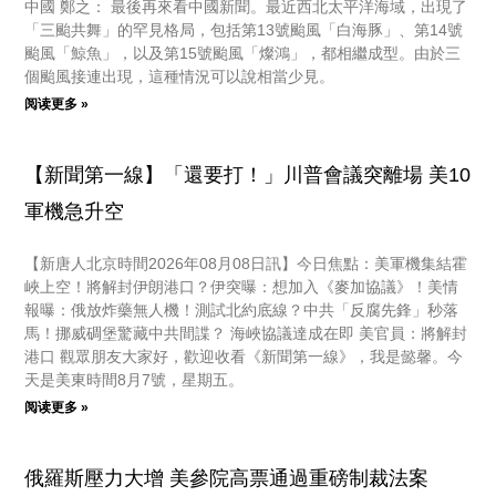
中國 鄭之： 最後再來看中國新聞。最近西北太平洋海域，出現了
「三颱共舞」的罕見格局，包括第13號颱風「白海豚」、第14號
颱風「鯨魚」，以及第15號颱風「燦鴻」，都相繼成型。由於三
個颱風接連出現，這種情況可以說相當少見。
阅读更多 »
【新聞第一線】「還要打！」川普會議突離場 美10
軍機急升空
【新唐人北京時間2026年08月08日訊】今日焦點：美軍機集結霍
峽上空！將解封伊朗港口？伊突曝：想加入《麥加協議》！美情
報曝：俄放炸藥無人機！測試北約底線？中共「反腐先鋒」秒落
馬！挪威碉堡驚藏中共間諜？ 海峽協議達成在即 美官員：將解封
港口 觀眾朋友大家好，歡迎收看《新聞第一線》，我是懿馨。今
天是美東時間8月7號，星期五。
阅读更多 »
俄羅斯壓力大增 美參院高票通過重磅制裁法案