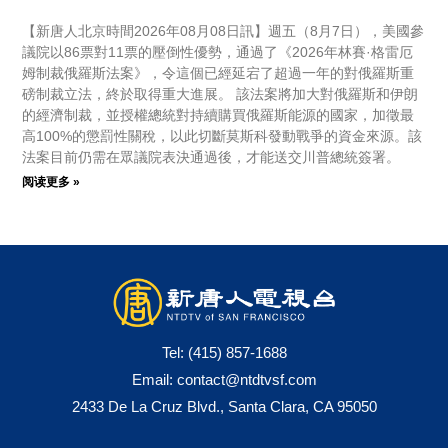
【新唐人北京時間2026年08月08日訊】週五（8月7日），美國參
議院以86票對11票的壓倒性優勢，通過了《2026年林賽·格雷厄
姆制裁俄羅斯法案》，令這個已經延宕了超過一年的對俄羅斯重
磅制裁立法，終於取得重大進展。 該法案將加大對俄羅斯和伊朗
的經濟制裁，並授權總統對持續購買俄羅斯能源的國家，加徵最
高100%的懲罰性關稅，以此切斷莫斯科發動戰爭的資金來源。該
法案目前仍需在眾議院表決通過後，才能送交川普總統簽署。
阅读更多 »
Tel:
(415) 857-1688
Email:
contact@ntdtvsf.com
2433 De La Cruz Blvd., Santa Clara, CA 95050