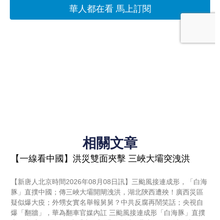
相關文章
【一線看中國】洪災雙面夾擊 三峽大壩突洩洪
【新唐人北京時間2026年08月08日訊】三颱風接連成形，「白海
豚」直撲中國；傳三峽大壩開閘洩洪，湖北陝西遭殃！廣西災區
疑似爆大疫；外甥女實名舉報舅舅？中共反腐再鬧笑話；央視自
爆「翻牆」，華為翻車官媒內訌 三颱風接連成形「白海豚」直撲