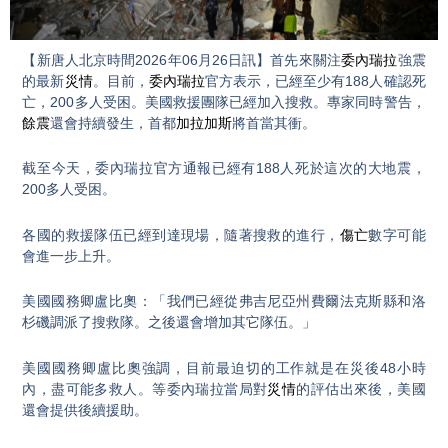
Video
【新唐人北京時間2026年06月26日訊】首先來關注
委內瑞拉
強震
的最新
災情
。目前，
委內瑞拉
官方表示，已經至少有188人確認死
亡，200多人受困。美國救援團隊已經加入搜救。專家同時警告，
餘震
還會持續發生，首都
加拉加斯
將首當其衝。
截至今天，委內瑞拉官方通報已經有188人死於這次的大地震，
200多人受困。
各國的救援隊伍已經到達現場，隨著搜救的進行，
傷亡
數字可能
會進一步上升。
美國國務卿盧比奧：「我們已經從弗吉尼亞州費爾法克斯縣和洛
杉磯調派了搜救隊。之後還會增加其它隊伍。」
美國國務卿盧比奧強調，目前最迫切的工作就是在災後48小時
內，盡可能多救人。等委內瑞拉當局對
災情
的評估出來後，美國
還會提供後續援助。