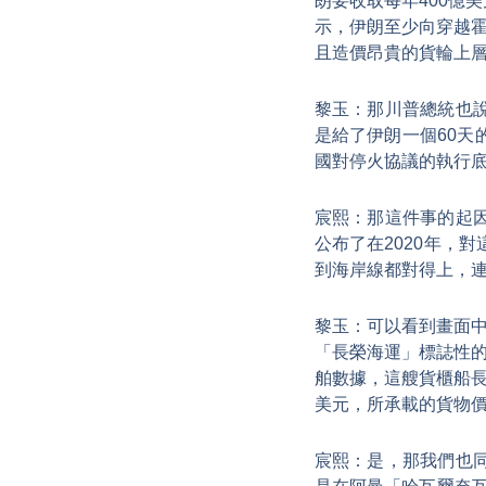
朗要收取每年400億
示，伊朗至少向穿越
且造價昂貴的貨輪上層
黎玉：那川普總統也
是給了伊朗一個60
國對停火協議的執行
宸熙：那這件事的起
公布了在2020年，
到海岸線都對得上，
黎玉：可以看到畫面中
「長榮海運」標誌性的深
舶數據，這艘貨櫃船長
美元，所承載的貨物
宸熙：是，那我們也