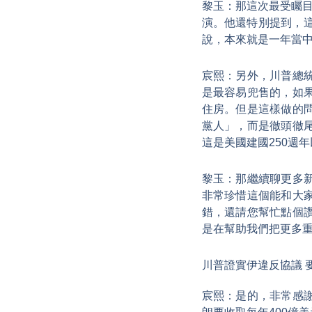
黎玉：那這次最受矚
演。他還特別提到，
說，本來就是一年當
宸熙：另外，川普總
是最容易兜售的，如
住房。但是這樣做的
黨人」，而是徹頭徹
這是美國建國250週
黎玉：那繼續聊更多
非常珍惜這個能和大
錯，還請您幫忙點個
是在幫助我們把更多
川普證實伊違反協議 要
宸熙：是的，非常感