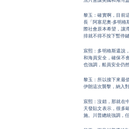
法只會讓美國和海灣
黎玉：確實啊，目前
長「阿塞尼奧‧多明
際社會原本希望，讓
排就不得不按下暫停
宸熙：多明格斯還說
和海員安全，確保不
也強調，船員安全仍
黎玉：所以接下來最
伊朗這次襲擊，納入
宸熙：沒錯，那就在
天發貼文表示，很多
施。川普總統強調，任