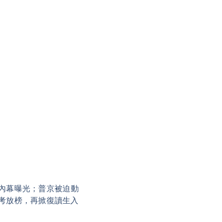
內幕曝光；普京被迫動
考放榜，再掀復讀生入