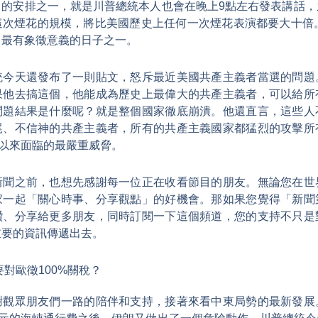
目的安排之一，就是川普總統本人也會在晚上9點左右發表講話，
這次煙花的規模，將比美國歷史上任何一次煙花表演都要大十倍。
中最有象徵意義的日子之一。
統今天還發布了一則貼文，怒斥最近美國共產主義者當選的問題
果他去搞這個，他能成為歷史上最偉大的共產主義者，可以給所
問題結果是什麼呢？就是整個國家徹底崩潰。他還直言，這些人
尾、不信神的共產主義者，所有的共產主義國家都猛烈的攻擊所
年以來面臨的最嚴重威脅。
新聞之前，也想先感謝每一位正在收看節目的朋友。無論您在世
家一起「關心時事、分享觀點」的好機會。那如果您覺得「新聞
讚、分享給更多朋友，同時訂閱一下這個頻道，您的支持不只是
重要的資訊傳遞出去。
對歐徵100%關稅？
謝觀眾朋友們一路的陪伴和支持，接著來看中東局勢的最新發展