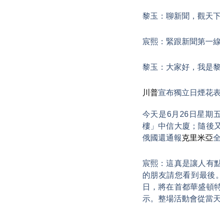
黎玉：聊新聞，觀天
宸熙：緊跟新聞第一
黎玉：大家好，我是
川普
宣布獨立日煙花表
今天是6月26日星
樓」中信大廈；隨後
俄國還通報
克里米亞
宸熙：這真是讓人有
的朋友請您看到最後
日，將在首都華盛頓
示。整場活動會從當天