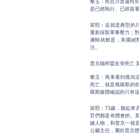
黎玉：而且川普還特別
是已經執行、已經簽署
宸熙：這就是典型的
重新採取軍事壓力；對
邏輯就都是，美國絕
注。
普京鐵桿盟友突死亡 
黎玉：再來看到俄烏
死亡，就是俄羅斯的前
羅斯媒體確認的只有
宸熙：73歲，聽起
官們都是有體會的。
鍵人物，和普京一樣
公廳主任，屬於普京