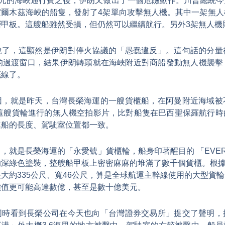
美元的海峽通行費之後，伊朗又做出了一個危險動作。川普總統
霍爾木茲海峽的船隻，發射了4架單向攻擊無人機。其中一架無人
甲板。這艘船雖然受損，但仍然可以繼續航行。另外3架無人機
說了，這顯然是伊朗對停火協議的「愚蠢違反」。這句話的分量
天的過渡窗口，結果伊朗轉頭就在海峽附近對商船發動無人機襲擊
底線了。
因，就是昨天，台灣長榮海運的一艘貨櫃船，在阿曼附近海域被
對這艘貨輪進行的無人機空拍影片，比對船隻在巴西聖保羅航行
連船的長度、駕駛室位置都一致。
，就是長榮海運的「永愛號」貨櫃輪，船身印著醒目的 「EVER
綠色塗裝，整艘船甲板上密密麻麻的堆滿了數千個貨櫃。根據「Mari
大約335公尺、寬46公尺，算是全球航運主幹線使用的大型貨
價值更可能高達數億，甚至是數十億美元。
同時看到長榮公司在今天也向「台灣證券交易所」提交了聲明，