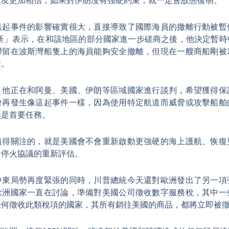
盟友更加相信，如果對伊朗沒有強硬約束，就一定會故態復萌。
這起事件的影響確實很大，直接導致了國際海員的撤離行動被暫
格斯」表示，在和該地區的部分國家進一步磋商之後，他決定暫時
滯留在波斯灣船隻上的海員能夠安全撤離，但現在一艘商船剛被
鍵。
，他正在和阿曼、美國、伊朗等區域國家進行談判，希望獲得保
會再發生像這起事件一樣，因為使用特定航道而威脅或攻擊船舶
然是首要任務。
值得關注的，就是美國會不會重新啟動更強硬的海上護航、恢復
對停火協議的重新評估。
中東局勢再度緊張的同時，川普總統今天還對歐洲發出了另一項
歐洲國家一直在討論，準備對美國公司徵收數字服務稅，其中一
何徵收此類稅項的國家，其所有銷往美國的商品，都將立即被徵收