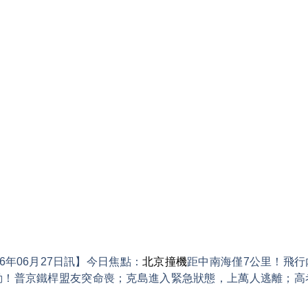
6年06月27日訊】今日焦點：
北京撞機
距中南海僅7公里！飛行
動！普京鐵桿盟友突命喪；克島進入緊急狀態，上萬人逃離；高