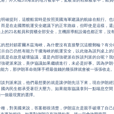
港」外大概3.6海里的地方被擊中，駕駛室的右舷被擊中，船
也明確提到，這艘船當時是按照英國海軍建議的航線在航行。也
，而是在走國際航運安全建議下的正常路線，但即使是這樣，還
上的21名船員和貨櫃全部安全，主機跟導航設備也都正常，沒
真的想封鎖霍爾木茲海峽，為什麼沒有直接擊沉這艘郵輪？有分
展示自己仍然有能力干擾海峽的航運安全，以此做為談判桌上的
到底是在故意破壞協議，還是內部強硬派在拆談判派的台呢？我
對強硬派來說，美伊協議如果繼續進行，未必是好事。因為伊朗
機能力，那伊朗革命衛隊手裡最值錢的幾張牌就會被一張張收走
對談判派來說，他們最想要的就是讓伊朗先活下來，現在伊朗經
、國內民生都承受著巨大壓力。如果能靠協議拿到一點喘息空間
的一個最現實的選擇。
一種，對美國來說，答案都很清楚，伊朗這次是親手破壞了自己