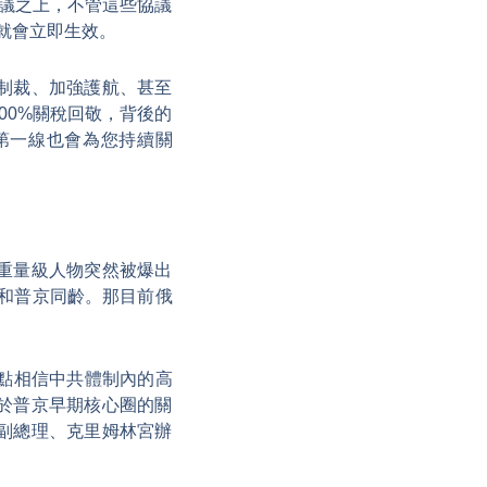
協議之上，不管這些協議
就會立即生效。
制裁、加強護航、甚至
00%關稅回敬，背後的
第一線也會為您持續關
重量級人物突然被爆出
，和普京同齡。那目前俄
點相信中共體制內的高
於普京早期核心圈的關
副總理、克里姆林宮辦