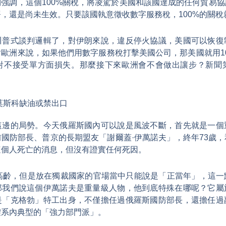
強調，這個100%關稅，將凌駕於美國和該國達成的任何貿易
，還是尚未生效。只要該國執意徵收數字服務稅，100%的關稅
川普式談判邏輯了，對伊朗來說，違反停火協議，美國可以恢復
歐洲來說，如果他們用數字服務稅打擊美國公司，那美國就用1
對不接受單方面損失。那麼接下來歐洲會不會做出讓步？新聞
莫斯科缺油或禁出口
這邊的局勢。今天俄羅斯國內可以說是風波不斷，首先就是一個
國防部長、普京的長期盟友「謝爾蓋·伊萬諾夫」，終年73歲
這個人死亡的消息，但沒有證實任何死因。
來高齡，但是放在獨裁國家的官場當中只能說是「正當年」，這一
那我們說這個伊萬諾夫是重量級人物，他到底特殊在哪呢？它屬
是「克格勃」特工出身，不僅擔任過俄羅斯國防部長，還擔任過
體系內典型的「強力部門派」。