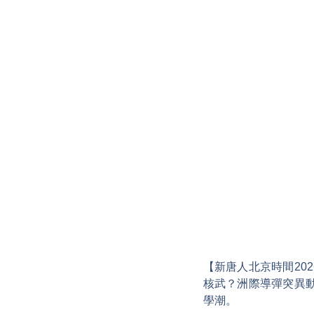
【新唐人北京時間202
核武？洲際導彈突異
學潮。