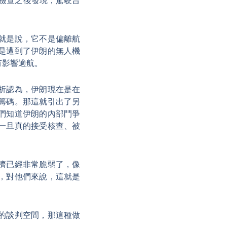
員檢查之後發現，駕駛台
就是說，它不是偏離航
是遭到了伊朗的無人機
有影響適航。
析認為，伊朗現在是在
籌碼。那這就引出了另
們知道伊朗的內部鬥爭
一旦真的接受核查、被
。
濟已經非常脆弱了，像
，對他們來說，這就是
的談判空間，那這種做