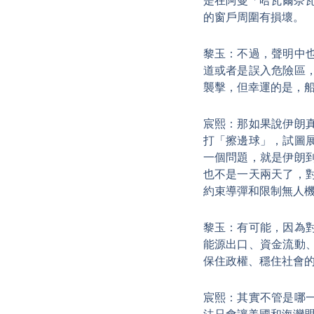
是在阿曼「哈瓦爾奈瓦
的窗戶周圍有損壞。
黎玉：不過，聲明中
道或者是誤入危險區
襲擊，但幸運的是，船
宸熙：那如果說伊朗
打「擦邊球」，試圖
一個問題，就是伊朗
也不是一天兩天了，
約束導彈和限制無人
黎玉：有可能，因為
能源出口、資金流動
保住政權、穩住社會
宸熙：其實不管是哪