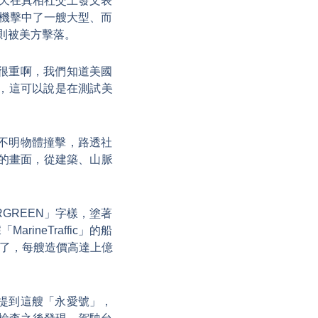
今天在真相社交上發文表
機擊中了一艘大型、而
則被美方擊落。
很重啊，我們知道美國
，這可以說是在測試美
不明物體撞擊，路透社
時的畫面，從建築、山脈
GREEN」字樣，塗著
neTraffic」的船
輪了，每艘造價高達上億
提到這艘「永愛號」，