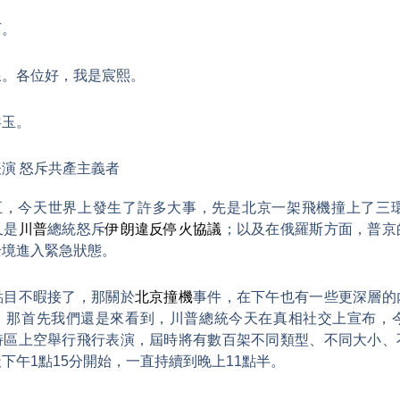
下。
線。各位好，我是宸熙。
黎玉。
演 怒斥共產主義者
期五，今天世界上發生了許多大事，先是北京一架飛機撞上了三環
又是
川普
總統怒斥
伊朗違反停火協議
；以及在俄羅斯方面，普京
全境進入緊急狀態。
點目不暇接了，那關於
北京撞機
事件，在下午也有一些更深層的
。那首先我們還是來看到，川普總統今天在真相社交上宣布，今
特區上空舉行飛行表演，屆時將有數百架不同類型、不同大小、
下午1點15分開始，一直持續到晚上11點半。