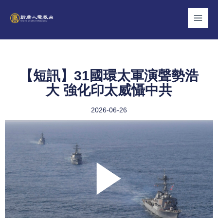
Skip
to
content
【短訊】31國環太軍演聲勢浩
大 強化印太威懾中共
2026-06-26
Play