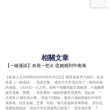
相關文章
【一線漫談】央視一把火 從她燒到中南海
【新唐人北京時間2026年08月09日訊】觀眾朋友們大家好，歡迎
收看《一線漫談》，我是文臻。 最近中共官場出現了一個很誇張
的場面。7月24日一天之內，就有十個廳局級官員被查，六個廳局
級官員被「雙開」，另外還有一個副部級官員落馬。加起來，一
天就有17個官員出事。 而從7月開始，還有六個副部級的中管官
員落馬，涉及金融、交通、民航、地方政協和宣傳系統。 所以也
有網友調侃說，現在中共官員落馬已經成了「流水線作業」了，