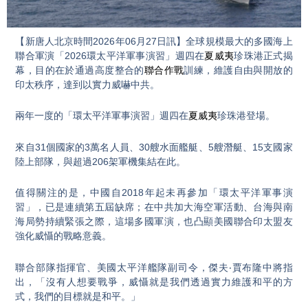
Video
【新唐人北京時間2026年06月27日訊】全球規模最大的多國海上
聯合軍演「2026環太平洋軍事演習」週四在
夏威夷
珍珠港正式揭
幕，目的在於通過高度整合的
聯合作戰
訓練，維護自由與開放的
印太秩序，達到以實力威嚇中共。
兩年一度的「環太平洋軍事演習」週四在
夏威夷
珍珠港登場。
來自31個國家的3萬名人員、30艘水面艦艇、5艘潛艇、15支國家
陸上部隊，與超過206架軍機集結在此。
值得關注的是，中國自2018年起未再參加「環太平洋軍事演
習」，已是連續第五屆缺席；在中共加大海空軍活動、台海與南
海局勢持續緊張之際，這場多國軍演，也凸顯美國聯合印太盟友
強化威懾的戰略意義。
聯合部隊指揮官、美國太平洋艦隊副司令，傑夫‧賈布隆中將指
出，「沒有人想要戰爭，威懾就是我們透過實力維護和平的方
式，我們的目標就是和平。」