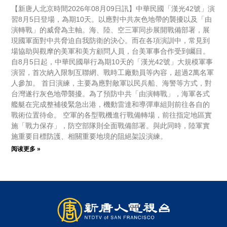
【新唐人北京時間2026年08月09日訊】中華民國「漢光42號」演
習8月5日登場，為期10天。以應對中共灰色地帶的襲擾以及「由
演轉戰」的威脅為主軸。海、陸、空三軍同步展開戰備部署，展
現國軍面對中共脅迫自我防衛的決心。而在各項演訓中，常見到
場協助與觀摩的美軍和美方顧問人員，台美軍事合作受到矚目。
自8月5日起，中華民國舉行為期10天的「漢光42號」大規模軍事
演習，首次納入限制互聯網、戰時工廠動員等內容，超過2萬名軍
人參加。 首日演練，主要為應對敵軍以民兵船、海警等方式，對
台灣遂行灰色地帶襲擾。為了預防中共「由演轉戰」，海軍各式
艦艇在完成整補後緊急出港，機動雷達和導彈車組則前往各自的
戰術位置待命。 空軍的各型戰機進行戰備轉場，前往指定地區實
施「戰力保存」，防空部隊則全面戰備部署。與此同時，陸軍實
施重要目標防護、相關重要地境的阻絕架設演練。
阅读更多 »