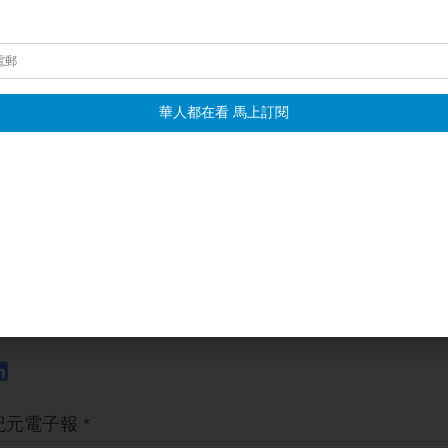
、性質更為嚴重的問題是，為什麼美國大學會接受五角大樓的資
術？」
的本質才能真正理解這個
共產主義政權
。
r公司創始人兼首席執行官邁克爾‧盧奇：「我們要認識到，這個政權不
適齡服役男性因
芬太尼
中毒而死亡的元兇，而且是蓄意為之。正
惡勾當，以及看似無害、實質有害的種種行徑。」
言、宇微美國華府報導