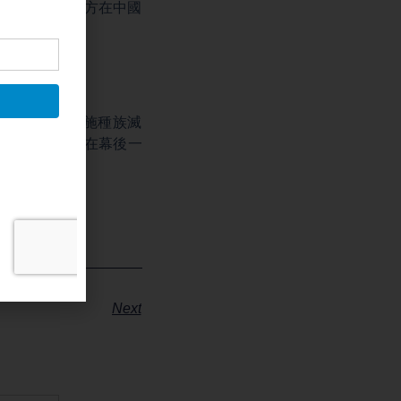
金，與中共軍方在中國
僅在中國境內實施種族滅
是中共政權，在幕後一
Next