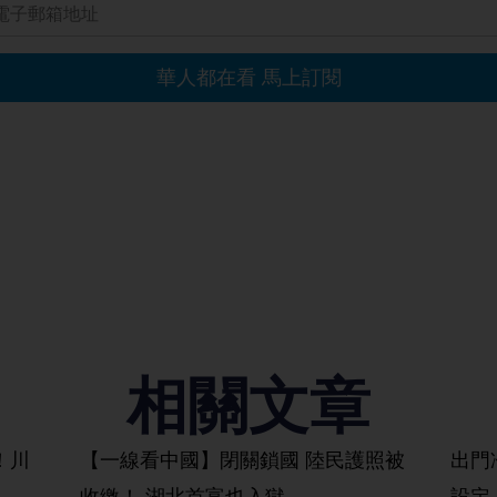
相關文章
！川
【一線看中國】閉關鎖國 陸民護照被
出門
收繳！ 湖北首富也入獄
設定