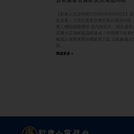
【新唐人北京時間2026年08月06日訊】
要進展！川普前重要智囊析美台海巡同框
無人機闖德國機場 德內政部長：混合威脅
霍爾木茲海峽協議將達成？伊朗傳不收通
颱風白海豚將襲沖繩航班大亂 日氣象廳示
風。
阅读更多 »