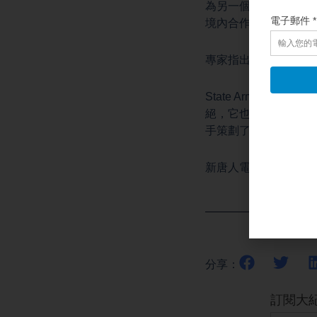
為另一個更值得關注
境內合作開發武器技
專家指出，認清中共
State Armo
絕，它也是導致美國
手策劃了所有那些罪
新唐人電視台記者晟
分享：