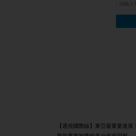
【透視國際線】東亞最重要進展
普前重要智囊析美台海巡同框