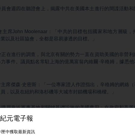
委員會週四在聽證會上，揭露中共在美國本土進行的間諜活動和
主席John Moolenaar：「中共的目標包括國家和地方層級
企業以及社區協會，全都是容易滲透的目標。」
會正在進行的調查，與北京有關的勢力一直在資助美國的非營利
暴力事件。議員點名常駐上海的億萬富翁內維爾·辛格姆，據悉他
會主席傑森·史密斯：「一位專家證人作證指出，辛格姆的網絡（
人員，以及在紐約和洛杉磯等大城市封鎖機場和橋樑。」
民購買靠近軍事基地和關鍵基礎設施的美國農田；在政府和高等
協助推動中共的軍事發展。
公司創始人兼首席執行官邁克爾‧盧奇：「如何對待在美的中國研究人