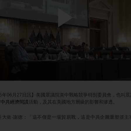
Play
Video
26年06月27日訊】美國眾議院美中戰略競爭特別委員會，也叫
露
中共經濟間諜
活動，及其在美國地方層級的影響和滲透。
長大衛‧謝德：「這不僅是一場貿易戰，這是中共企圖重塑並主