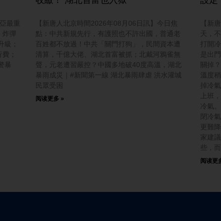
東亞最重
【新唐人北京時間2026年08月06日訊】今日焦
【新唐
；炸彈
點：中共新規先行，有護照也不許出國，普通老
天，不
升級；
百姓都不放過！中共「關門打狗」，民間資本遭
打開冷
行費；
清算，千億大佬、湖北首富被抓；北戴河鴉雀無
是出門
警暴
聲，元老遭習嚴控？中國多地破40度高溫，湖北
關掉？
暴雨成災｜#新聞第一線 湖北暴雨肆虐 洪水灌城
溫度稍
民眾受困
掉冷氣
上班，
阅读更多 »
冷氣。
閉冷氣
更難降
家建議
些，而
阅读更多