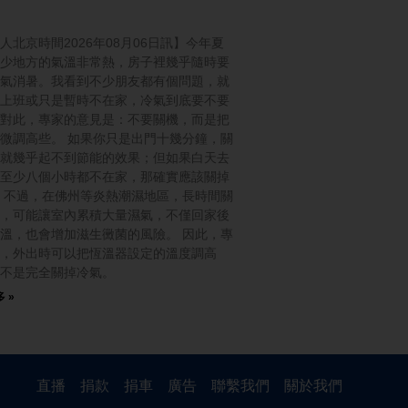
人北京時間2026年08月06日訊】今年夏
少地方的氣溫非常熱，房子裡幾乎隨時要
氣消暑。我看到不少朋友都有個問題，就
上班或只是暫時不在家，冷氣到底要不要
對此，專家的意見是：不要關機，而是把
微調高些。 如果你只是出門十幾分鐘，關
就幾乎起不到節能的效果；但如果白天去
至少八個小時都不在家，那確實應該關掉
 不過，在佛州等炎熱潮濕地區，長時間關
，可能讓室內累積大量濕氣，不僅回家後
溫，也會增加滋生黴菌的風險。 因此，專
，外出時可以把恆溫器設定的溫度調高
不是完全關掉冷氣。
 »
直播
捐款
捐車
廣告
聯繫我們
關於我們