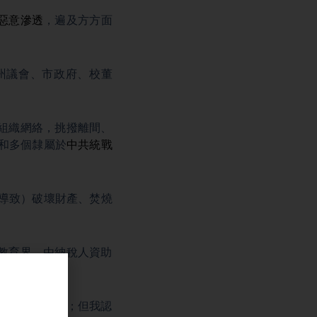
惡意滲透
，遍及方方面
，州議會、市政府、校董
組織網絡，挑撥離間、
和多個隸屬於
中共統戰
導致）破壞財產、焚燒
教育界，由納稅人資助
員？這是一個問題；但我認