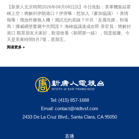
【新唐人北京時間2026年08月08日訊】今日焦點：美軍機集結霍
峽上空！將解封伊朗港口？伊突曝：想加入《麥加協議》！美情
報曝：俄放炸藥無人機！測試北約底線？中共「反腐先鋒」秒落
馬！挪威碉堡驚藏中共間諜？ 海峽協議達成在即 美官員：將解封
港口 觀眾朋友大家好，歡迎收看《新聞第一線》，我是懿馨。今
天是美東時間8月7號，星期五。
阅读更多 »
Tel:
(415) 857-1688
Email:
contact@ntdtvsf.com
2433 De La Cruz Blvd., Santa Clara, CA 95050
直播