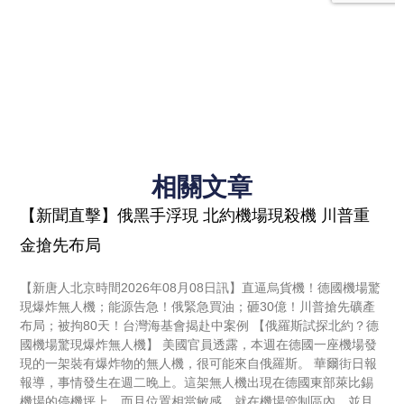
相關文章
【新聞直擊】俄黑手浮現 北約機場現殺機 川普重
金搶先布局
【新唐人北京時間2026年08月08日訊】直逼烏貨機！德國機場驚
現爆炸無人機；能源告急！俄緊急買油；砸30億！川普搶先礦產
布局；被拘80天！台灣海基會揭赴中案例 【俄羅斯試探北約？德
國機場驚現爆炸無人機】 美國官員透露，本週在德國一座機場發
現的一架裝有爆炸物的無人機，很可能來自俄羅斯。 華爾街日報
報導，事情發生在週二晚上。這架無人機出現在德國東部萊比錫
機場的停機坪上，而且位置相當敏感，就在機場管制區內，並且