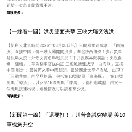
距離一架烏克蘭貨機不遠。
阅读更多 »
【一線看中國】洪災雙面夾擊 三峽大壩突洩洪
【新唐人北京時間2026年08月08日訊】三颱風接連成形，「白海
豚」直撲中國；傳三峽大壩開閘洩洪，湖北陝西遭殃！廣西災區
疑似爆大疫；外甥女實名舉報舅舅？中共反腐再鬧笑話；央視自
爆「翻牆」，華為翻車官媒內訌 三颱風接連成形「白海豚」直撲
中國 鄭之： 最後再來看中國新聞。最近西北太平洋海域，出現了
「三颱共舞」的罕見格局，包括第13號颱風「白海豚」、第14號
颱風「鯨魚」，以及第15號颱風「燦鴻」，都相繼成型。由於三
個颱風接連出現，這種情況可以說相當少見。
阅读更多 »
【新聞第一線】「還要打！」川普會議突離場 美10
軍機急升空