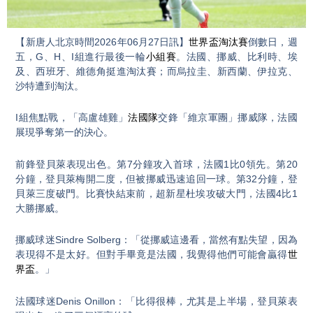
Video
【新唐人北京時間2026年06月27日訊】
世界盃
淘汰賽
倒數日，週
五，G、H、I組進行最後一輪
小組賽
。法國、挪威、比利時、埃
及、西班牙、維德角挺進淘汰賽；而烏拉圭、新西蘭、伊拉克、
沙特遭到淘汰。
I組焦點戰，「高盧雄雞」
法國隊
交鋒「維京軍團」挪威隊，法國
展現爭奪第一的決心。
前鋒登貝萊表現出色。第7分鐘攻入首球，法國1比0領先。第20
分鐘，登貝萊梅開二度，但被挪威迅速追回一球。第32分鐘，登
貝萊三度破門。比賽快結束前，超新星杜埃攻破大門，法國4比1
大勝挪威。
挪威球迷Sindre Solberg：「從挪威這邊看，當然有點失望，因為
表現得不是太好。但對手畢竟是法國，我覺得他們可能會贏得
世
界盃
。」
法國球迷Denis Onillon：「比得很棒，尤其是上半場，登貝萊表