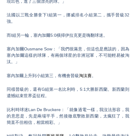
現出色，進了三個漂亮的球。」
法國以三戰全勝拿下I組第一，挪威排名小組第二，攜手晉級32
強。
而I組另一輪，塞內加爾5:0橫掃伊拉克更是嗨翻球迷。
塞內加爾Ousmane Sow：「我們很滿意，但這也是應該的，因為
塞內加爾這樣的球隊，有兩個球星的非洲冠軍，不可能輕易被淘
汰。」
塞內加爾上升到小組第三，有機會晉級
淘汰賽
。
同樣晉級的，還有G組第一名比利時，5:1大勝新西蘭。新西蘭則
遺憾結束世界盃征程。
比利時球迷Lan De Bruckere：「就像過電一樣，我沒法形容，我
的意思是，先是兩場平手，然後徹底擊敗新西蘭，太瘋狂了，我
簡直不但相信，相當精彩。」