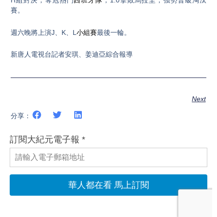
H組對決，奪冠熱門
西班牙隊
，1:0擊敗烏拉圭，強勢晉級淘汰
賽。
週六晚將上演J、K、L
小組賽
最後一輪。
新唐人電視台記者安琪、姜迪亞綜合報導
Next
分享：