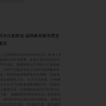
河水位創新低 猛獁象骨骸等歷史
重現
人北京時間2026年08月08日訊】歐洲今年
酷熱乾旱非常嚴重，多條主要河流的水位
罕見低點。德國萊茵河不但因水位過低衝
，河床中沉睡多年的上古時代猛獁象的骨
及二戰時期納粹德軍鑿沉的軍艦，也隨著
退去而重見天日。 大片河岸乾裂、沙洲裸
本沉在水下的船隻殘骸清晰可見。持續的
上降雨不足，正讓德國多條河川和湖泊水
下降。 德國南部的博登湖水位一度降至約
3米，創1850年有紀錄以來同期最低。萊茵河
也逼近歷史低點。 乾涸的河流，卻也讓埋