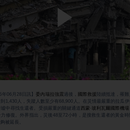
Play
Video
6年06月28日訊】
委內瑞拉
強震
過後，
國際救援
陸續抵達，罹難
到1,430人，失蹤人數至少有68,900人。在災情最嚴重的拉瓜
廢墟中尋找生還者。受損嚴重的關鍵通道
西蒙·玻利瓦爾國際機場
力修復。外界指出，災後48至72小時，是搜救生還者的黃金
能夠被延長。