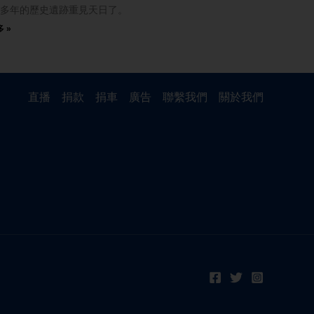
多年的歷史遺跡重見天日了。
 »
直播
捐款
捐車
廣告
聯繫我們
關於我們