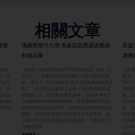
相關文章
普會
俄羅斯壓力大增 美參院高票通過重磅
萊茵
制裁法案
遺物
今日焦
【新唐人北京時間2026年08月08日訊】週五（8
【新唐
口？伊
月7日），美國參議院以86票對11票的壓倒性優
夏天，
俄放炸
勢，通過了《2026年林賽·格雷厄姆制裁俄羅斯法
降到了
鋒」秒
案》，令這個已經延宕了超過一年的對俄羅斯重
擊航運
達成在
磅制裁立法，終於取得重大進展。 該法案將加大
骸，以
，歡迎收
對俄羅斯和伊朗的經濟制裁，並授權總統對持續
河水的
時間8
購買俄羅斯能源的國家，加徵最高100%的懲罰性
露，原
關稅，以此切斷莫斯科發動戰爭的資金來源。該
高溫加
法案目前仍需在眾議院表決通過後，才能送交川
位快速
普總統簽署。
2.9
的水位
阅读更多 »