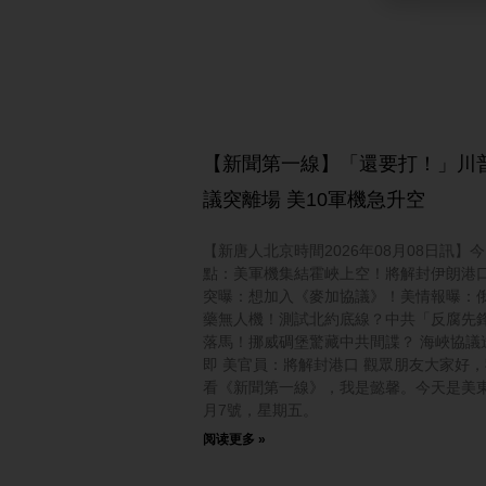
【新聞第一線】「還要打！」川
議突離場 美10軍機急升空
【新唐人北京時間2026年08月08日訊】
點：美軍機集結霍峽上空！將解封伊朗港
突曝：想加入《麥加協議》！美情報曝：
藥無人機！測試北約底線？中共「反腐先
落馬！挪威碉堡驚藏中共間諜？ 海峽協議
即 美官員：將解封港口 觀眾朋友大家好
看《新聞第一線》，我是懿馨。今天是美東
月7號，星期五。
阅读更多 »