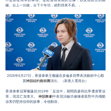
不是那麼簡單的事情。是經過很長期的苦練，以及很刻苦的鍛
鍊。台上一分鐘，台下十年功，絕對得來不易。」
2026年6月27日，香港泰拳王櫆籘在多倫多四季表演藝術中心觀
賞
神韻紐約藝術團
演出。（新唐人電視台）
香港泰拳冠軍櫆籘於2019年「反送中」期間因參與抗爭遭港警迫
害，現流亡加拿大。
神韻舞劇
中表現法輪功修煉者面對中共殘酷
迫害仍堅持信仰的故事，令他動容。