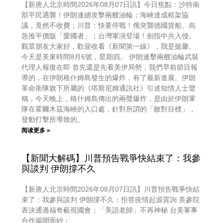
【新唐人北京時間2026年08月07日訊】今日焦點：沙特南
部平民遇襲！伊朗連續攻擊兩艘油輪；海峽達成框架協
議，竟然不收費；川普：快要停戰！俄突襲德國貨船、烏
急推平價版「愛國者」；台灣軍演登場！劍指中共入侵。
觀眾朋友大家好，歡迎收看《新聞第一線》，我是懿馨。
今天是美東時間8月6號，星期四。 伊朗連擊兩艘油輪武裝
代理人報復在即 首先還是先看美伊局勢，我們早前節目報
導的，在伊朗格什姆島發生的爆炸，有了最新進展。伊朗
革命衛隊旗下所屬的《塔斯尼姆通訊社》引述知情人士聲
稱，今天晚上，格什姆島傳出的兩聲爆炸，是由於伊朗軍
隊在霍爾木茲海峽的入口處，針對所謂的「敵對目標」，
發動打擊所導致的。
阅读更多 »
【新聞大解碼】川普預告戰爭快結束了：我參
與談判 伊朗撐不久
【新唐人北京時間2026年08月07日訊】川普預告戰爭快結
束了：我參與談判 伊朗撐不久；拒答疫情起源質詢 美參院
表決通過福奇藐視國會；「美語老師」不再神秘 台美軍事
合作揭開面紗；