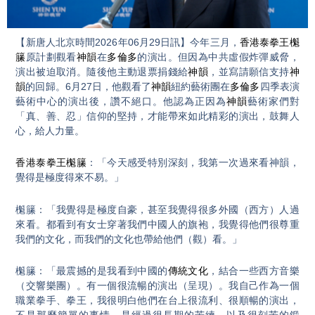
Video
【新唐人北京時間2026年06月29日訊】今年三月，
香港泰拳王櫆
籘
原計劃觀看
神韻
在
多倫多
的演出。但因為中共虛假炸彈威脅，
演出被迫取消。隨後他主動退票捐錢給
神韻
，並寫請願信支持
神
韻
的回歸。6月27日，他觀看了
神韻
紐約藝術團在
多倫多
四季表演
藝術中心的演出後，讚不絕口。他認為正因為
神韻
藝術家們對
「真、善、忍」信仰的堅持，才能帶來如此精彩的演出，鼓舞人
心，給人力量。
香港泰拳王櫆籘
：「今天感受特別深刻，我第一次過來看神韻，
覺得是極度得來不易。」
櫆籘：「我覺得是極度自豪，甚至我覺得很多外國（西方）人過
來看。都看到有女士穿著我們中國人的旗袍，我覺得他們很尊重
我們的文化，而我們的文化也帶給他們（觀）看。」
櫆籘：「最震撼的是我看到中國的
傳統文化
，結合一些西方音樂
（交響樂團）。有一個很流暢的演出（呈現）。我自己作為一個
職業拳手、拳王，我很明白他們在台上很流利、很順暢的演出，