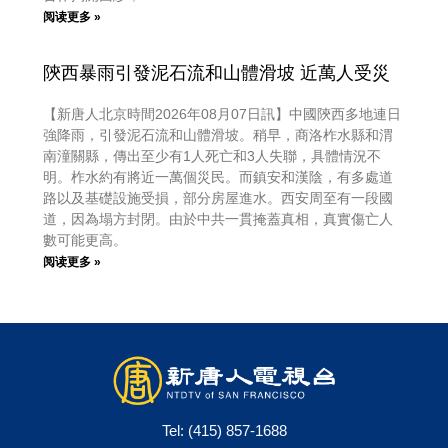
阅读更多 »
陝西暴雨引發泥石流和山體滑坡 近萬人受災
【新唐人北京時間2026年08月07日訊】中國陝西多地連日
強降雨，引發泥石流和山體滑坡。稍早，商洛柞水縣和渭
南潼關縣，傳出至少有1人死亡和3人失聯，具體情況不
明。柞水約有將近一萬個災民。而鎮安和漢陰，有多處道
路以及基礎設施受損，部分房屋進水。西安周至有一段國
道，因為塌方封閉。由於中共一貫掩蓋真相，真實傷亡人
數可能更高。
阅读更多 »
Tel:
(415) 857-1688