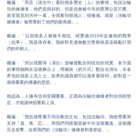
櫆籘：「而且（演出中）看到很多歷史（上）的事情，包括法輪
功的修煉者，他們是很好的，但是也會被中共的黑警公安打壓。
甚至我見到另外一幕，令我看到很感人，很傷感。就是（法輪功
修煉者）被黑警剝了他們的眼角膜。」
櫆籘：「以前很多人都會不相信。經歷過2019年反修例的戰爭
（抗爭），我是倖存者。我絕對見過無數次警察就是這樣亂打我
們的年輕人。」
櫆籘：「所以我覺得（演出）是極度配合到現在的現實。各方面
的事情能夠在這個舞台上，用藝術（的方式）配合去演出，令各
界包括很多上流人士，政界的議員都可以過來看得到，絕對是一
個很重要的傳遞的思想。」
他認為，人擁有信仰至關重要。正因為法輪功修煉者對信仰的堅
定，才能讓神韻重新上演。
櫆籘：「我也很尊重不同宗教的文化，包括法輪功。我很尊重和
支持『真、善、忍』。而我們同樣都是被中共這個魔鬼，這個撒
旦去攻擊，迫害我們的（法輪功）修煉者和基督徒。」