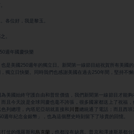
下。
線。各位好，我是黎玉。
鄭之。
50週年國慶快樂
，也是美國250週年的獨立日。新聞第一線節目組祝賀所有美國
，獨立日快樂。同時我們也感謝美國在過去250年間，堅持不
因為美國始終守護自由和普世價值，我們新聞第一線節目才能夠
。而且今天說是全球同慶也毫不誇張，很多國家都送上了祝福，
以色列總理，內塔尼亞胡就直接和
川普
總統通了電話；而且西班
50週年紀念金銀幣」，也為這個歷史時刻留下了珍貴的回憶。
在打仗的俄羅斯和
烏克蘭
，也都沒有缺席。普京和澤連斯基都分