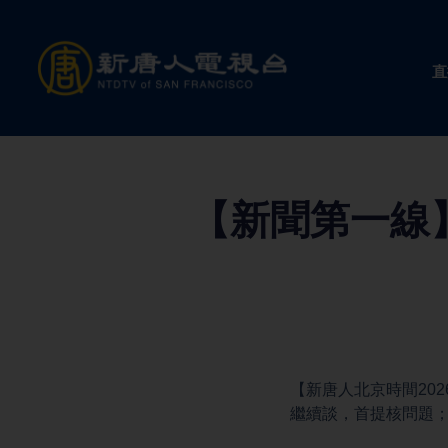
Skip
to
直
content
【新聞第一線
【新唐人北京時間20
繼續談，首提核問題；