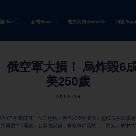
播Live
新聞 News
關於我們 About Us
捐款 Supp
】俄空軍大損！ 烏炸毀6成
美250歲
2026-07-04
26年07月05日訊】今日焦點：克里米亞大潰敗！超60%空軍基
美國慶250週歲，各國送祝福；賽格事件延燒，「西安」成
中共