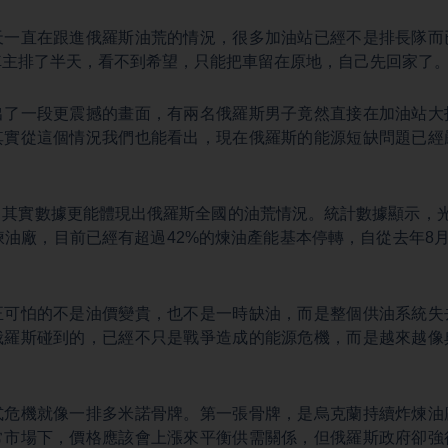
天一直在跟進俄羅斯油荒的情況，很多加油站已經不是排長隊而
車主排了半天，看不到希望，只能把車留在原地，自己先回家了
出了一段更震撼的畫面，有兩名俄羅斯男子竟然直接在加油站大
其實從這個情況我們也能看出，現在俄羅斯的能源短缺問題已經
，其實數據更能體現出俄羅斯全國的油荒情況。統計數據顯示，光
煉油廠，目前已經有超過42%的煉油產能基本停轉，自從去年8月
正可怕的不是油價變貴，也不是一時缺油，而是整個供油系統失
俄羅斯碰到的，已經不只是戰爭造成的能源危機，而是越來越像
式危機就像一排多米諾骨牌。第一張骨牌，是烏克蘭持續炸煉油
常市場下，價格應該會上漲來平衡供需關係，但俄羅斯政府卻強