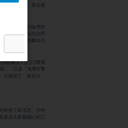
這個屋頂掀開，再去慢
項重點，就是討論增加
輪較量。而在這次訪問
魚叉」，還有烏克蘭自己
曾經擊沉了至少2艘俄
科號」，以及「海軍打擊
5」又摧毀了「錫瓦什」
終於有了新消息。沙特
點還是大家最關心的三