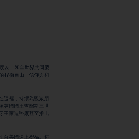
的朋友、和全世界共同慶
懈的捍衛自由、信仰與和
在這裡，持續為觀眾朋
像英國國王查爾斯三世
牙王家造幣廠甚至推出
別向美國送上祝福。這