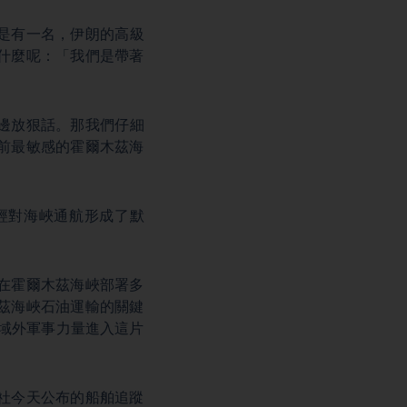
是有一名，伊朗的高級
什麼呢：「我們是帶著
邊放狠話。那我們仔細
前最敏感的霍爾木茲海
經對海峽通航形成了默
在霍爾木茲海峽部署多
茲海峽石油運輸的關鍵
域外軍事力量進入這片
社今天公布的船舶追蹤