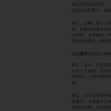
畫面其實挺有意思，
政治上的影響力，確
黎玉：是啊，那今天
看。那繼續聊更多新
心時事、分享觀點」
享給更多朋友，讓我
烏克蘭
襲克島空中屏障
鄭之：是的，非常感謝
日送上了祝福，但與
羅斯第二大城市聖彼
標。
黎玉：這可是聖彼得
剛看到，現場爆炸之後
接命中目標。所以現