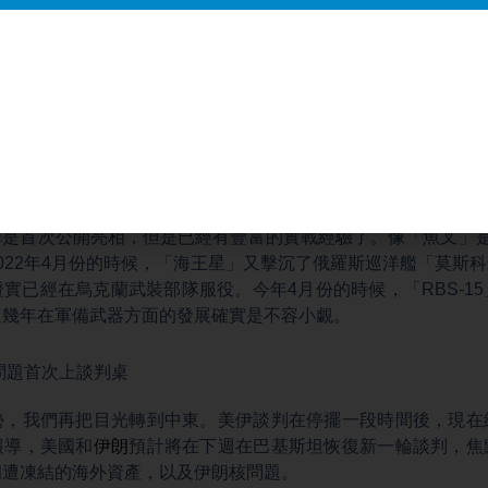
層一層拆掉，後續的無人機和導彈就更容易深入目標。就像先把
預見到的，就是克里米亞承受的壓力只會越來越大。
自己也不是沒有壓力。今天澤連斯基到海軍司令部開會，其中一
強化防空能力。可見雙方現在都在圍繞著「制空權」在展開新一
開展示了一些反艦導彈，比如說：有2022年從美國購買的「
麥的「海軍打擊導彈」和瑞典的「RBS-15」。
彈是首次公開亮相，但是已經有豐富的實戰經驗了。像「魚叉」是
022年4月份的時候，「海王星」又擊沉了俄羅斯巡洋艦「莫斯
實已經在烏克蘭武裝部隊服役。今年4月份的時候，「RBS-1
這幾年在軍備武器方面的發展確實是不容小覷。
問題首次上談判桌
勢，我們再把目光轉到中東。美伊談判在停擺一段時間後，現在
報導，美國和
伊朗
預計將在下週在巴基斯坦恢復新一輪談判，焦
朗遭凍結的海外資產，以及伊朗核問題。