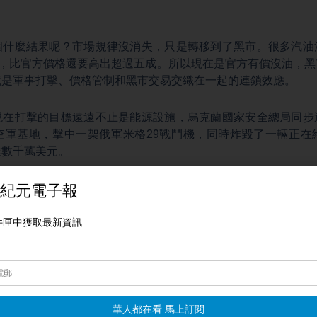
。
個什麼結果呢？市場規律沒消失，只是轉移到了黑市。很多汽油
布，比官方價格還要高出超過五成。所以現在是官方有價沒油，
就是軍事打擊、價格管制和黑市交易交織在一起的連鎖效應。
現在打擊的目標遠遠不止是能源設施，烏克蘭國家安全總局同步
空軍基地，擊中一架俄軍米格29戰鬥機，同時炸毀了一輛正在
達數千萬美元。
戰況，昨天烏軍才襲擊了「薩基空軍基地」和「近衛軍村空軍
」，等於是克里米亞五座主要的空軍基地裡，已經有三座被襲擊
不是普通基地，它是俄軍在克里米亞最重要的戰術航空基地之一
也是保護塞瓦斯托波爾的重要空中屏障。如果這些基地持續受損
一步步削弱。
烏軍的打法，已經從一開始專打煉油廠、油庫，逐漸升級到專打