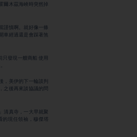
霍爾木茲海峽時突然掉
當謹慎啊。就好像一條
開車經過還是會踩著煞
前只發現一艘商船 使用
線。
後，美伊的下一輪談判
，之後再來談協議的問
」清真寺，一大早就聚
看的現任領袖，穆傑塔