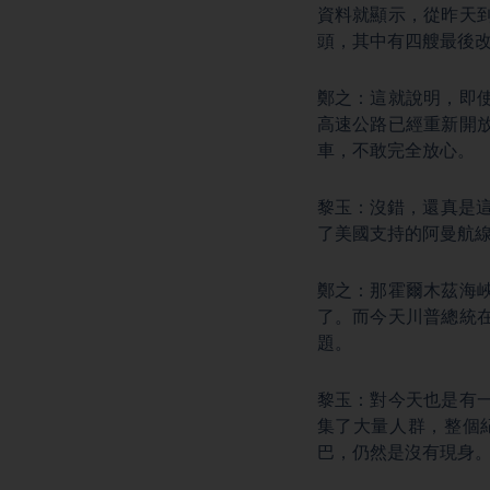
資料就顯示，從昨天
頭，其中有四艘最後
鄭之：這就說明，即
高速公路已經重新開
車，不敢完全放心。
黎玉：沒錯，還真是這
了美國支持的阿曼航
鄭之：那霍爾木茲海
了。而今天川普總統
題。
黎玉：對今天也是有
集了大量人群，整個
巴，仍然是沒有現身