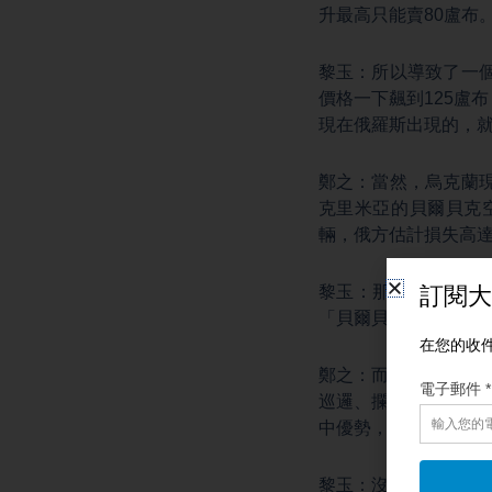
升最高只能賣80盧布
黎玉：所以導致了一
價格一下飆到125盧
現在俄羅斯出現的，
鄭之：當然，烏克蘭
克里米亞的貝爾貝克
輛，俄方估計損失高
黎玉：那結合最近的
「貝爾貝克空軍基地
鄭之：而貝爾貝克可
巡邏、攔截和制空，
中優勢，很可能會被
黎玉：沒錯，這就是