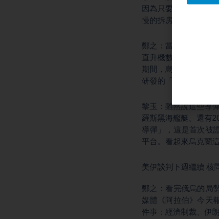
因為只要把防空網一
慢的拆房子，所以能
鄭之：當然，烏克蘭
直升機數量，進一步
期間，烏克蘭還首次公
研發的「海王星」、丹
黎玉：雖然說這些導
羅斯黑海艦艇。還有2
導彈」，這是首次被證
平台。看起來烏克蘭
美伊談判下週繼續 核
鄭之：看完俄烏的局
媒體《阿拉伯》今天
件事：經濟制裁、伊