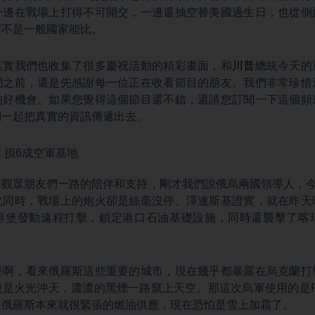
一邊在戰場上打得不可開交，一邊還抽空替美國過生日，也從側
實不是一般國家能比。
其實我們也收集了很多慶祝活動的精彩畫面，和
川普
總統今天的
聞之前，還是先感謝每一位正在收看節目的朋友。我們非常珍惜
的好機會。如果您覺得這個節目還不錯，還請您訂閱一下這個頻
們一起把真實的資訊傳遞出去。
 損6成空軍基地
觀眾朋友們一路的陪伴和支持，剛才我們說俄烏兩國領導人，今
此同時，戰場上的炮火卻是絲毫沒停。澤連斯基證實，就在昨天
得堡發動遠程打擊，鎖定港口石油基礎設施，同時還襲擊了喀
堡啊，看來俄羅斯這些重要的城市，現在幾乎都暴露在烏克蘭打
是火光沖天，濃濃的黑煙一路竄上天空。那這次烏軍使用的是F
在俄羅斯本來就很緊張的燃油供應，現在恐怕是雪上加霜了。