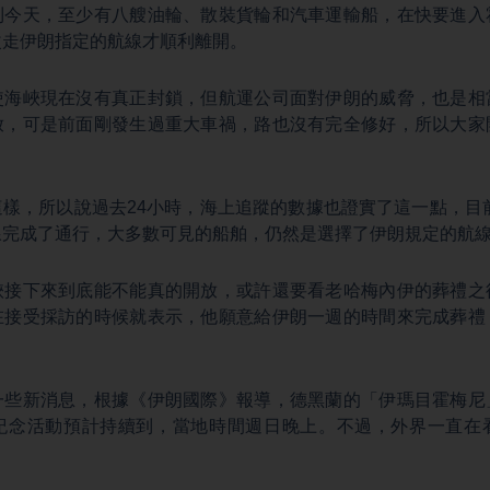
到今天，至少有八艘油輪、散裝貨輪和汽車運輸船，在快要進入
改走伊朗指定的航線才順利離開。
使海峽現在沒有真正封鎖，但航運公司面對伊朗的威脅，也是相
放，可是前面剛發生過重大車禍，路也沒有完全修好，所以大家
樣，所以說過去24小時，海上追蹤的數據也證實了這一點，目
線完成了通行，大多數可見的船舶，仍然是選擇了伊朗規定的航
峽接下來到底能不能真的開放，或許還要看老哈梅內伊的葬禮之
在接受採訪的時候就表示，他願意給伊朗一週的時間來完成葬禮
一些新消息，根據《伊朗國際》報導，德黑蘭的「伊瑪目霍梅尼
紀念活動預計持續到，當地時間週日晚上。不過，外界一直在
。