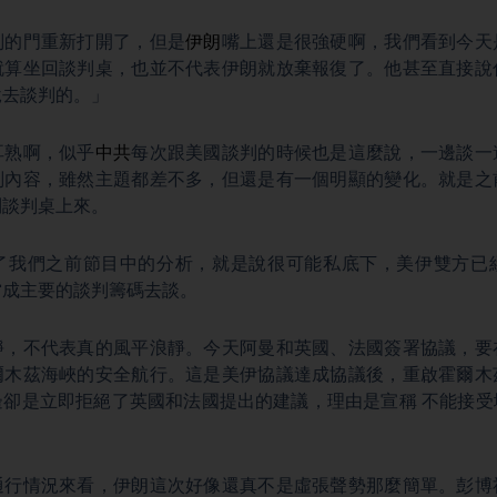
判的門重新打開了，但是
伊朗
嘴上還是很強硬啊，我們看到今天
就算坐回談判桌，也並不代表伊朗就放棄報復了。他甚至直接說
悅去談判的。」
耳熟啊，似乎
中共
每次跟美國談判的時候也是這麼說，一邊談一
判內容，雖然主題都差不多，但還是有一個明顯的變化。就是之
到談判桌上來。
了我們之前節目中的分析，就是說很可能私底下，美伊雙方已
當成主要的談判籌碼去談。
靜，不代表真的風平浪靜。今天阿曼和英國、法國簽署協議，要
爾木茲海峽的安全航行。這是美伊協議達成協議後，重啟霍爾木
邊卻是立即拒絕了英國和法國提出的建議，理由是宣稱 不能接受
通行情況來看，伊朗這次好像還真不是虛張聲勢那麼簡單。彭博