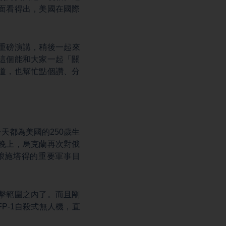
面看得出，美國在國際
重磅演講，稍後一起來
這個能和大家一起「關
道，也幫忙點個讚、分
天都為美國的250歲生
晚上，烏克蘭再次對俄
琅施塔得的重要軍事目
擊範圍之內了。而且剛
P-1自殺式無人機，直