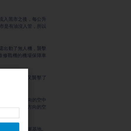
流入黑市之後，每公升
黑市是有油沒人管，所以
還出動了無人機，襲擊
維修戰機的機場保障車
基地」，今天又襲擊了
了。
，負責黑海方向的空中
，俄軍在黑海方向的空
防空系統和空軍基地。