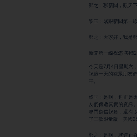
鄭之：聊新聞，觀天
黎玉：緊跟新聞第一
鄭之：大家好，我是
新聞第一線祝您 美國2
今天是7月4日星期六
祝這一天的觀眾朋友們
平。
黎玉：是啊，也正是
友們傳遞真實的資訊
專門寫信祝賀，還有
了三款限量版「美國2
鄭之：是啊，就連正