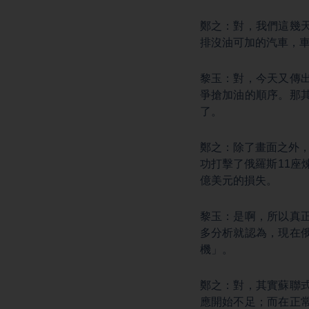
鄭之：對，我們這幾
排沒油可加的汽車，
黎玉：對，今天又傳
爭搶加油的順序。那
了。
鄭之：除了畫面之外
功打擊了俄羅斯11座
億美元的損失。
黎玉：是啊，所以真
多分析就認為，現在
機」。
鄭之：對，其實蘇聯
應開始不足；而在正