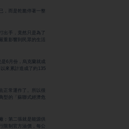
已，而是乾脆停著一整
。
打出手，竟然只是為了
嚴重影響到民眾的生活
是6月份，烏克蘭就成
以來累計造成了約135
去正常運作了。所以很
典型的「蘇聯式經濟危
廠；第二張就是能源供
行限制官方油價，每公