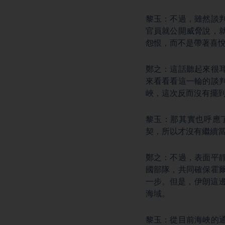
黎玉：不過，雖然談
官員就公開威脅說，
怨恨，而不是帶著喜
鄭之：這話聽起來很
來看看看這一輪的談
峽，這次反而沒有擺
黎玉：那其實也呼應
契，所以才沒有繼續
鄭之：不過，表面平
國部隊，共同確保霍
一步。但是，伊朗這
海域。
黎玉：從目前海峽的