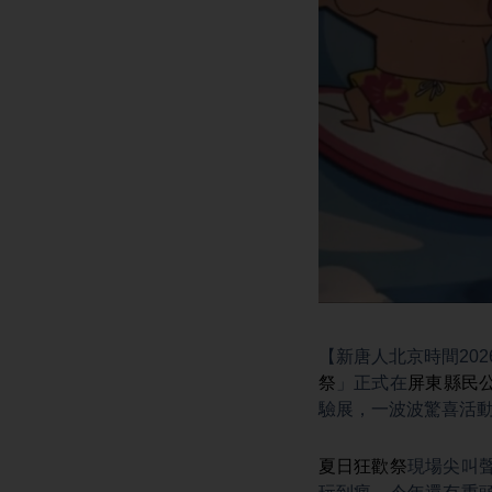
【新唐人北京時間20
祭
」正式在
屏東
縣民
驗展，一波波驚喜活
夏日狂歡祭
現場尖叫