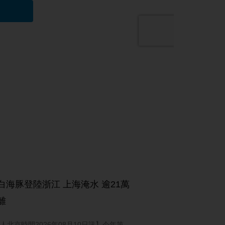
白海豚登陸浙江 上海淹水 逾21萬
離
人北京時間2026年08月10日訊】今年第