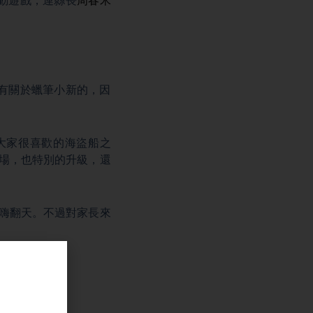
動遊戲，連縣長
周春米
有關於蠟筆小新的，因
大家很喜歡的海盜船之
場，也特別的升級，還
嗨翻天。不過對家長來
」