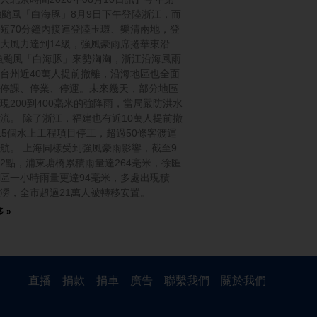
強颱風「白海豚」8月9日下午登陸浙江，而
短70分鐘內接連登陸玉環、樂清兩地，登
大風力達到14級，強風豪雨席捲華東沿
強颱風「白海豚」來勢洶洶，浙江沿海風雨
台州近40萬人提前撤離，沿海地區也全面
停課、停業、停運。未來幾天，部分地區
現200到400毫米的強降雨，當局嚴防洪水
流。 除了浙江，福建也有近10萬人提前撤
15個水上工程項目停工，超過50條客渡運
航。 上海同樣受到強風豪雨影響，截至9
2點，浦東塘橋累積雨量達264毫米，徐匯
區一小時雨量更達94毫米，多處出現積
澇，全市超過21萬人被轉移安置。
 »
直播
捐款
捐車
廣告
聯繫我們
關於我們