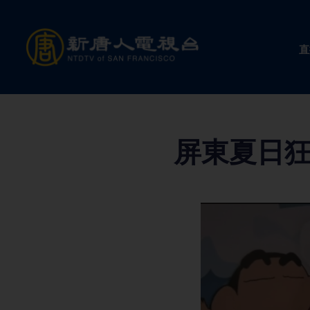
Skip
to
直
content
屏東夏日狂