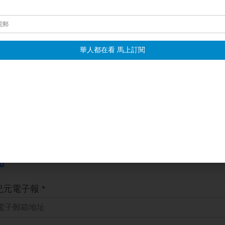
示，邁入第5年的夏日狂歡祭今年全面升級，規劃了一系列重量級
音樂世界》。這個夏天，不妨安排一趟屏東高CP值之旅，和孩子
華、李涓榕台灣屏東報導