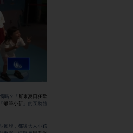
煩惱嗎？「
屏東
夏日狂歡
「
蠟筆小新
」的互動體
型氣球，都讓大人小孩