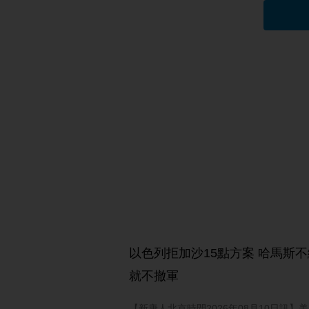
以色列拒加沙15點方案 哈馬斯
就不撤軍
【新唐人北京時間2026年08月10日訊】