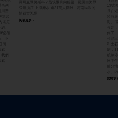
彈可直擊莫斯科？最快兩月內服役；颱風白海豚
以色列
13號
登陸浙江 上海淹水 逾21萬人撤離；河南民眾同
絕川普
且在短
情殺官兇嫌
解除武
陸時最
阅读更多 »
內塔尼
海。 
拒絕川
強勁，
斯必須
停工、
而且不
可能出
亞胡：
和土石
型武
離，1
，我們
航線停
除武
日下午
部分地
水、內
阅读更多