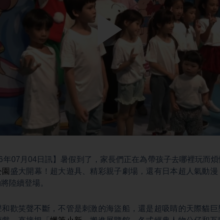
Play
Video
26年07月04日訊】暑假到了，家長們正在為帶孩子去哪裡玩而
公園
盛大開幕！超大遊具、精彩親子劇場，還有日本超人氣動漫
動將陸續登場。
聲和歡笑聲不斷，不管是刺激的海盜船，還是超吸睛的天際貓巨