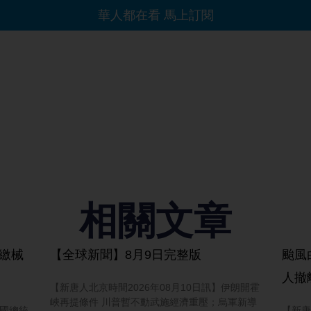
相關文章
不繳械
【全球新聞】8月9日完整版
颱風
人撤
【新唐人北京時間2026年08月10日訊】伊朗開霍
峽再提條件 川普暫不動武施經濟重壓；烏軍新導
美國總統
【新唐