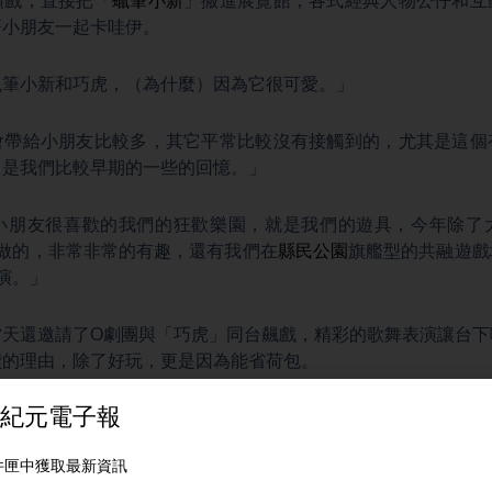
頭戲，直接把「
蠟筆小新
」搬進展覽館，各式經典人物公仔和互
著小朋友一起卡哇伊。
蠟筆小新和巧虎，（為什麼）因為它很可愛。」
會帶給小朋友比較多，其它平常比較沒有接觸到的，尤其是這個
，是我們比較早期的一些的回憶。」
小朋友很喜歡的我們的狂歡樂園，就是我們的遊具，今年除了
做的，非常非常的有趣，還有我們在
縣民公園
旗艦型的共融遊戲
演。」
當天還邀請了O劇團與「巧虎」同台飆戲，精彩的歌舞表演讓台下
讚的理由，除了好玩，更是因為能省荷包。
也是巧虎那個時候，對，所以來到這邊讓我回憶小時候的樣子。
為暑假可以有時間帶他們出來玩，而且又不用花錢。」