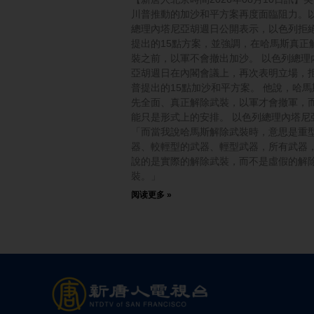
川普推動的加沙和平方案再度面臨阻力。
總理內塔尼亞胡週日公開表示，以色列拒
提出的15點方案，並強調，在哈馬斯真正
裝之前，以軍不會撤出加沙。 以色列總理
亞胡週日在內閣會議上，再次表明立場，
普提出的15點加沙和平方案。 他說，哈馬
先全面、真正解除武裝，以軍才會撤軍，
能只是形式上的安排。 以色列總理內塔尼
「而當我說哈馬斯解除武裝時，意思是重
器、較輕型的武器、輕型武器，所有武器
說的是實際的解除武裝，而不是虛假的解
裝。」
阅读更多 »