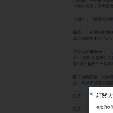
玩到瘋。今年還有重
也童心大發，現場跟
小朋友：「我最喜歡
民眾：「在暑假期間
為這個蠟筆小新的話
屏東縣長
周春米
：「
外，還有6組是重新訂
有4場的很棒的一個表
除了遊樂設施，開幕
說，來屏東過暑假最
民眾：「小時候年代
民眾：「很棒啊，因