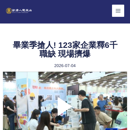
Skip
to
content
畢業季搶人! 123家企業釋6千
職缺 現場擠爆
2026-07-04
Play