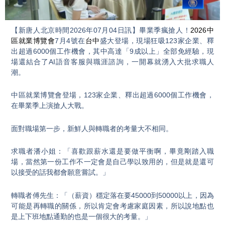
Video
【新唐人北京時間2026年07月04日訊】畢業季瘋搶人！
2026中
區就業博覽會
7月4號在
台中
盛大登場，現場狂吸123家企業、釋
出超過6000個工作機會，其中高達「9成以上」全部免經驗，現
場還結合了AI語音客服與職涯諮詢，一開幕就湧入大批求職人
潮。
中區就業博覽會登場，123家企業、釋出超過6000個工作機會，
在畢業季上演搶人大戰。
面對職場第一步，新鮮人與轉職者的考量大不相同。
求職者潘小姐：「喜歡跟薪水還是要做平衡啊，畢竟剛踏入職
場，當然第一份工作不一定會是自己學以致用的，但是就是還可
以接受的話我都會願意嘗試。」
轉職者傅先生：「（薪資）穩定落在要45000到50000以上，因為
可能是再轉職的關係，所以肯定會考慮家庭因素，所以說地點也
是上下班地點通勤的也是一個很大的考量。」