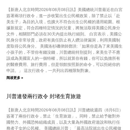
【新唐人北京時間2026年08月08日訊】美國總統川普最近在白宮
簽署兩項行政令，進一步收緊出生公民權政策，除了禁止以「赴
美生子」為目的入境，也擴大不符合出生公民權的適用範圍。根
據新規定，符合四種特定情況的兒童，將無法取得美國公民身分
文件，相關部門必須在30天內提出執行細則。 白宮表示，美國公
民身分非常珍貴，政府有責任防止有人鑽法律漏洞，利用美國制
度取得公民身分。 美國洛杉磯律師鄧洪:「如果你是為了來美國生
小孩子的，不管你有錢沒錢，川普總統特別提到，來美生子不應
該成為美國富人的一個特權，所以就算你有錢，你可以負擔所有
的醫療費用、旅行費用，但是領館按照新的命令，可以拒絕你的
申請。」 這次行政令，一共列出四種限制對象。
阅读更多 »
川普連發兩行政令 封堵生育旅遊
【新唐人北京時間2026年08月08日訊】川普總統週四（8月6日）
簽署了兩份行政令，禁止「生育旅遊」。同時，禁止給予敵對外
國勢力、外國恐怖組織成員，以及大量為外國政府遊說和執行任
務者子女的公民權。 美國總統川普：「最高法院就出生公民權做