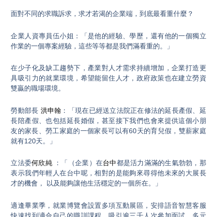
面對不同的求職訴求，求才若渴的企業端，到底最看重什麼？
企業人資專員伍小姐：「是他的經驗、學歷，還有他的一個獨立
作業的一個專案經驗，這些等等都是我們滿看重的。」
在少子化及缺工趨勢下，產業對人才需求持續增加，企業打造更
具吸引力的就業環境，希望能留住人才，政府政策也在建立勞資
雙贏的職場環境。
勞動部長
洪申翰
：「現在已經送立法院正在修法的延長產假、延
長陪產假、也包括延長婚假，甚至接下我們也會來提供這個小朋
友的家長、勞工家庭的一個家長可以有60天的育兒假，雙薪家庭
就有120天。」
立法委
何欣純
：「（企業）在
台中
都是活力滿滿的生氣勃勃，那
表示我們年輕人在台中呢，相對的是能夠來尋得他未來的大展長
才的機會， 以及能夠讓他生活穩定的一個所在。」
適逢畢業季，就業博覽會設置多項互動展區，安排語音智慧客服
快速找到適合自己的職訓課程，吸引逾三千人次參加面試，多元