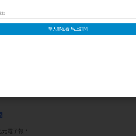
王建元
：「課程裡面除了漢字以外，還有融合品格教育，我們
的時代，大家都可以在手機在電腦網路上搜尋很多的資料，但
斷什麼樣的資訊是正確，什麼樣的資訊是不正確。」
綠豆沙，以及和動畫明星「毛筆爺爺」唱唱跳跳。這場半日學堂
寓教於樂中，度過了一個充實又快樂的暑假週末。
榕台灣
屏東
報導