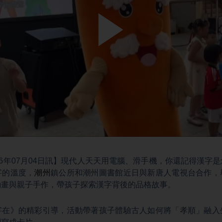
Play
Video
26年07月04日訊】現代人天天用電腦、滑手機，你還記得漢字
字的溫度，
潮州
鎮公所和潮州圖書館近日與新唐人電視台合作，
動畫與親子手作，帶孩子探索漢字背後的品格故事。
字在》的精彩引導，活動帶著孩子體驗古人如何將「孝順」融入