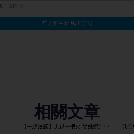
相關文章
【一線漫談】央視一把火 從她燒到中
以色