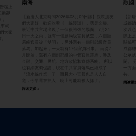
南海
敵國
川普嘴上
互動卻
【新唐人北京時間2026年08月09日訊】觀眾朋友
【新唐
位；
們大家好，歡迎收看《一線漫談》，我是文臻。
成都總
程車就
最近中共官場出現了一個很誇張的場面。7月24
次以色
友們大家
日一天之內，就有十個廳局級官員被查，六個廳
際上是
方。
局級官員被「雙開」，另外還有一個副部級官員
關係可
落馬。加起來，一天就有17個官員出事。 而從7
成都總
月開始，還有六個副部級的中管官員落馬，涉及
公眾號
金融、交通、民航、地方政協和宣傳系統。 所以
閉。 
也有網友調侃說，現在中共官員落馬已經成了
一方面
「流水線作業」了，而且大小官員也是人人自
共。
危，今早還在抓人、晚上可能就被人抓了。
阅读更多
阅读更多 »