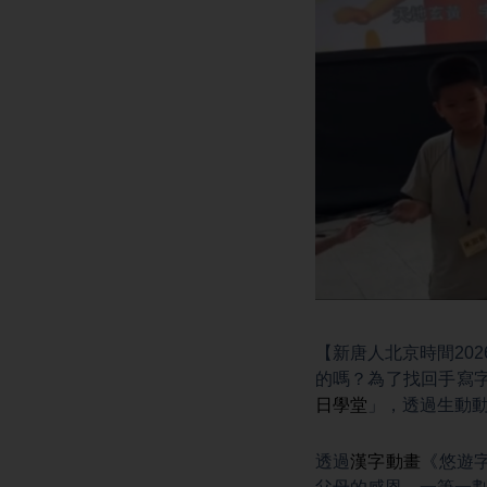
【新唐人北京時間20
的嗎？為了找回手寫
日學堂
」，透過生動
透過
漢字動畫
《悠遊