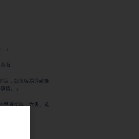
好。」
的基石。
的話，就很容易導致像
件事情。」
由甲骨文與「六書」造
鍵。
幫助的。」