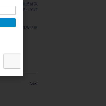
現在要特別注重品格教
是當我們孩子還小的時
成功將中華文化與品德
Next