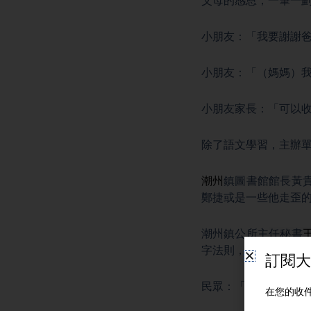
父母的感恩，一筆一
小朋友：「我要謝謝
小朋友：「（媽媽）
小朋友家長：「可以
除了語文學習，主辦
潮州
鎮圖書館館長黃
鄭捷或是一些他走歪
潮州鎮公所主任秘書
字法則，啟發孩子對
民眾：「半日學堂可