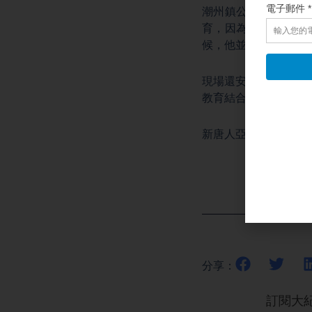
潮州鎮公所主任秘書
育，因為資訊化爆炸
候，他並沒有辦法判
現場還安排了動手做
教育結合，讓親友在
新唐人亞太電視李涓
分享：