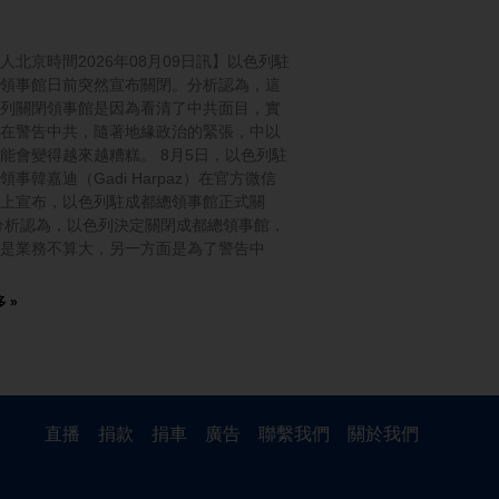
人北京時間2026年08月09日訊】以色列駐
領事館日前突然宣布關閉。分析認為，這
列關閉領事館是因為看清了中共面目，實
在警告中共，隨著地緣政治的緊張，中以
能會變得越來越糟糕。 8月5日，以色列駐
領事韓嘉迪（Gadi Harpaz）在官方微信
上宣布，以色列駐成都總領事館正式關
分析認為，以色列決定關閉成都總領事館，
是業務不算大，另一方面是為了警告中
 »
直播
捐款
捐車
廣告
聯繫我們
關於我們