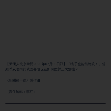
【新唐人北京時間2026年07月05日訊】「猴子也能當總統！」曾
經呼風喚雨的俄國寡頭現在如何面對三大危機？
《新聞第一線》製作組
（責任編輯：李紅）