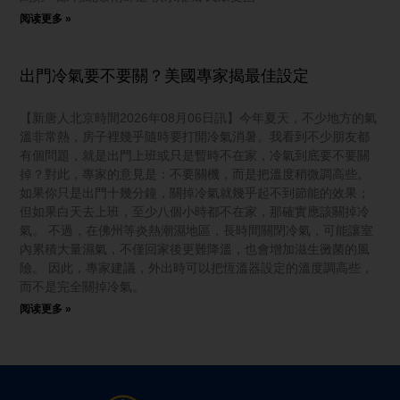
阅读更多 »
出門冷氣要不要關？美國專家揭最佳設定
【新唐人北京時間2026年08月06日訊】今年夏天，不少地方的氣
溫非常熱，房子裡幾乎隨時要打開冷氣消暑。我看到不少朋友都
有個問題，就是出門上班或只是暫時不在家，冷氣到底要不要關
掉？對此，專家的意見是：不要關機，而是把溫度稍微調高些。
如果你只是出門十幾分鐘，關掉冷氣就幾乎起不到節能的效果；
但如果白天去上班，至少八個小時都不在家，那確實應該關掉冷
氣。 不過，在佛州等炎熱潮濕地區，長時間關閉冷氣，可能讓室
內累積大量濕氣，不僅回家後更難降溫，也會增加滋生黴菌的風
險。 因此，專家建議，外出時可以把恆溫器設定的溫度調高些，
而不是完全關掉冷氣。
阅读更多 »