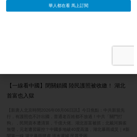
相關文章
【透視國際線】東亞最重要進展！川普前重要智囊
析美台海巡同框
【新唐人北京時間2026年08月06日訊】東亞最重要進展！川普前
重要智囊析美台海巡同框；炸彈無人機闖德國機場 德內政部長：
混合威脅升級；霍爾木茲海峽協議將達成？伊朗傳不收通行費；
颱風白海豚將襲沖繩航班大亂 日氣象廳示警暴風。
阅读更多 »
【一線看中國】閉關鎖國 陸民護照被收繳！ 湖北
首富也入獄
【新唐人北京時間2026年08月06日訊】今日焦點：中共新規先
行，有護照也不許出國，普通老百姓都不放過！中共「關門打
狗」，民間資本遭清算，千億大佬、湖北首富被抓；北戴河鴉雀
無聲，元老遭習嚴控？中國多地破40度高溫，湖北暴雨成災｜#新
聞第一線 湖北暴雨肆虐 洪水灌城 民眾受困