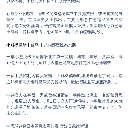
以及名稱、業務高度相似的四類分支機構。
新規第4條要求，這些民間機構應成立中共黨支部，或按要求開展
黨的工作。有法律界人士指出，中共此舉意在壓縮民間自治空
間；也有分析認為，雖然當局企圖擴大管控，但基層執行力已嚴
重衰退，從長遠來看，恐加速民間對中共的疏離與抵制。
小飛機撞擊中國尊
中共內部定性為
恐襲
一架小型飛機上週撞擊北京第一高樓中國尊，震動中共高層。據
知情人士向大紀元透露，內部已將這起事件定性為恐怖襲擊。
一位中共體制內官員透露，「飛機偏離航線後直飛北京城區，接
近那棟超高大樓時仍保持受控狀態，最後階段還有加速跡象」。
中共官方在事發一天後發布通報稱，事件造成機上一名駕駛員死
亡，現場13人受傷。7月2日，官方再通報稱，涉事飛行員為66歲
的北京男子劉某某，曾在日記中多次表示要「結束生命」等。但
未公布細節。
中國球迷穿日本隊戰衣看比賽 官媒發飆惹嘲諷