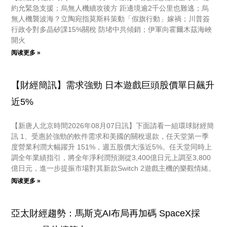
約允緊急支援；烏無人機續攻後方 距邊境逾2千公里也難逃；烏
無人機襲波海？立陶宛指莫斯科策動「假旗行動」嫁禍；川普簽
行政令對多晶矽課15%關稅 防堵中共傾銷；伊軍向霍爾木茲海峽
開火
阅读更多 »
【財經簡訊】需求強勁 日本遊戲巨頭股價單日飆升
近5%
【新唐人北京時間2026年08月07日訊】下面請看一組環球財經簡
訊 1、受惠於強勁的軟件需求和美國的關稅退款，任天堂第一季
度營業利潤大幅躍升 151%，週五股價大漲近5%。任天堂同時上
調全年業績指引，將全年淨利潤預測從3,400億日元上調至3,800
億日元，進一步提振市場對其新款Switch 2遊戲主機的樂觀情緒。
阅读更多 »
亞太財經趨勢：馬斯克AI布局再加碼 SpaceX採