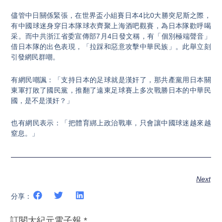
儘管中日關係緊張，在世界盃小組賽日本4比0大勝突尼斯之際，
有中國球迷身穿日本隊球衣齊聚上海酒吧觀賽，為日本隊歡呼喝
采。而中共浙江省委宣傳部7月4日發文稱，有「個別極端聲音」
借日本隊的出色表現，「拉踩和惡意攻擊中華民族」。此舉立刻
引發網民群嘲。
有網民嘲諷：「支持日本的足球就是漢奸了，那共產黨用日本關
東軍打敗了國民黨，推翻了遠東足球賽上多次戰勝日本的中華民
國，是不是漢奸？」
也有網民表示：「把體育綁上政治戰車，只會讓中國球迷越來越
窒息。」
Next
分享：