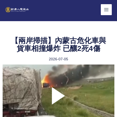
Skip
to
content
【兩岸掃描】內蒙古危化車與
貨車相撞爆炸 已釀2死4傷
2026-07-05
Play