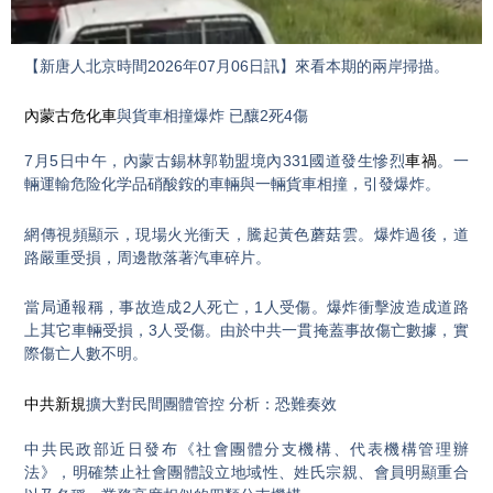
Video
【新唐人北京時間2026年07月06日訊】來看本期的兩岸掃描。
內蒙古危化車
與貨車相撞爆炸 已釀2死4傷
7月5日中午，內蒙古錫林郭勒盟境內331國道發生慘烈
車禍
。一
輛運輸危险化学品硝酸銨的車輛與一輛貨車相撞，引發爆炸。
網傳視頻顯示，現場火光衝天，騰起黃色蘑菇雲。爆炸過後，道
路嚴重受損，周邊散落著汽車碎片。
當局通報稱，事故造成2人死亡，1人受傷。爆炸衝擊波造成道路
上其它車輛受損，3人受傷。由於中共一貫掩蓋事故傷亡數據，實
際傷亡人數不明。
中共新規
擴大對民間團體管控 分析：恐難奏效
中共民政部近日發布《社會團體分支機構、代表機構管理辦
法》，明確禁止社會團體設立地域性、姓氏宗親、會員明顯重合