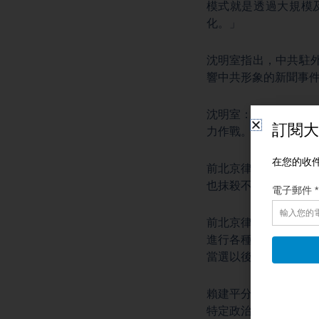
模式就是透過大規模
化。」
沈明室指出，中共駐
響中共形象的新聞事
沈明室：「如果有必
力作戰。這種模式已
前北京律師、獨立學
也抹殺不了事實。
前北京律師、獨立學
進行各種各樣的
間諜
當選以後可以為中共
賴建平分析，中共滲
特定政治人物，以影