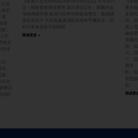
【新唐人北京時間2026年08月06日訊】今年第六
【新唐
，許多
次！朝鮮發射彈道導彈 落日本EEZ外；霍爾木茲
會主義
上游的
海峽傳爆炸聲 船員均安事件降級為警告；藐視國
多個民
不通，
會投票前夕 共和黨參議員取得福奇手機副本；朝
此，美
潰壩，
鮮向東海發射不明物體
唐人電
無蹤，
義候選
阅读更多 »
元人民
美國民
們每天
說。我
是疫情
大。我
）：
了，因
太近
買單。
都沒
歡。我
親戚
是想讓
的出去
取。」
衝擊亞
阅读更多
得到的
。