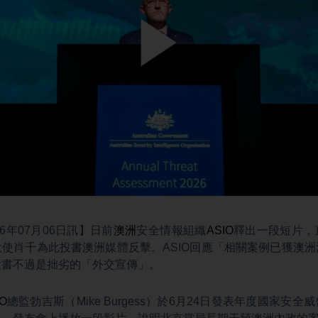
Play
Video
6年07月06日訊】日前
澳洲
安全情報組織
ASIO
釋出一段短片，
使肖千為此投書澳洲媒體反擊。ASIO回應「相關案例已獲澳
投書不過是拙劣的「外交宣傳」。
IO
總監勃吉斯（Mike Burgess）於6月24日發表年度國家安