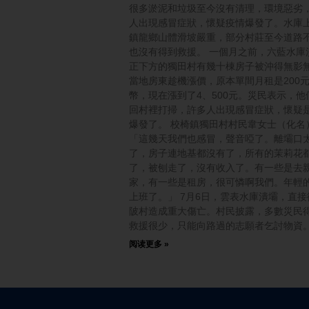
很多淤泥和垃圾至今沒有清理，環境惡劣
人出現感冒症狀，懷疑疫情爆發了。水庫
鎮龍鄉山體滑坡嚴重，部分村莊至今道路
也沒有得到救援。 一個月之前，六藍水庫
正下方的獨田村有幾十棟房子被沖得無影
當地房東趁機漲價，原本單間月租是200
幣，現在漲到了4、500元。災民表示，他
回村裡打掃，許多人出現感冒症狀，懷疑
爆發了。 校椅鎮獨田村村民韋女士（化名
「這幾天我們也感冒，聲音啞了。離壩口
了，房子連地基都沒有了，所有的茉莉花
了，被刨走了，沒有收入了。有一些是去
家，有一些是租房，很可憐啊我們。年輕
上班了。」 7月6日，雲表水庫潰壩，直接
陂村造成重大傷亡。村民披露，多數災民
救援很少，只能向路過的志願者乞討物資
阅读更多 »