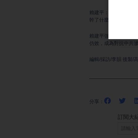
賴建平：「中共的大
幹了什麼樣的傷天害
賴建平強調，澳洲這
仿效，成為對抗中共
編輯/採訪/李韻 後製/
分享：