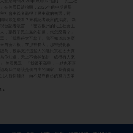
人北京時間2026年08月06日訊】「民主社
」在美國日益抬頭，2026年的中期選舉，
主社會主義者贏得了民主黨的初選，對
國民眾怎麼看？來看記者晟言的採訪。 新
視台記者晟言：「密西根州的民主社會主
人，贏得了民主黨的初選，您怎麼看？」
眾：「我覺得太可悲了。我不知道該怎麼
來自密西根，在那裡長大，那裡變化很
認為，投票支持這些人的選民實在太天真
為你知道，天上不會掉餡餅，總得有人來
」 美國民眾：「我很不高興，一點也不喜
認為我們應該是個自由的國家。我覺得這
別人替你鋪路，而不是靠自己的努力去爭
 »