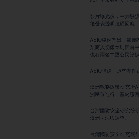
臨前所未有的安全挑
影片曝光後，中共駐澳
後發表聲明強硬回應
ASIO舉例指出，墨
梨商人切爾戈則因向
也有兩名中國公民涉
ASIO強調，這些案
澳洲戰略政策研究所A
洲民眾進行「基於謊
台灣國防安全研究院
澳洲司法與調查。
台灣國防安全研究院