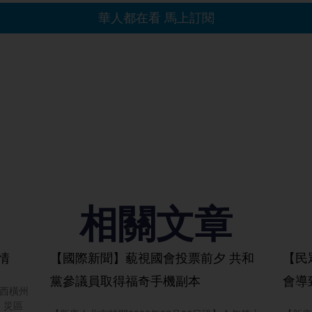
相關文章
情
【國際新聞】藐視國會投票前夕 共和
【民
黨參議員取得福奇手機副本
會導
廣西橫州
，災區