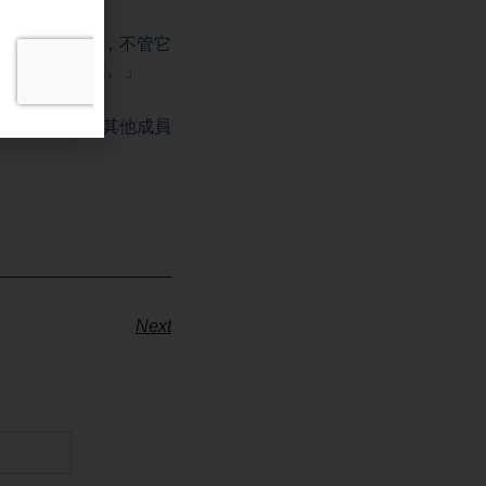
它的規定動作，不管它
認，睜眼說瞎話。」
能被五眼聯盟其他成員
Next