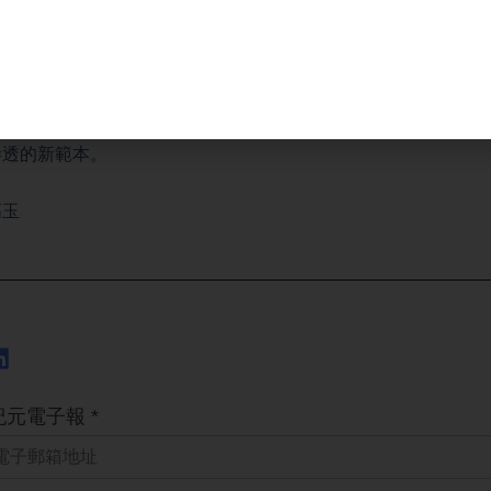
使在那裡大放厥詞，反唇相譏，他要肆意的抵賴，這個也是中共
理的，或者是見不得人的醜事，他們總是要第一時間就要矢口否
次沒有停留在外交口水戰，而是以法庭判決作為反擊武器。很可
滲透的新範本。
高玉