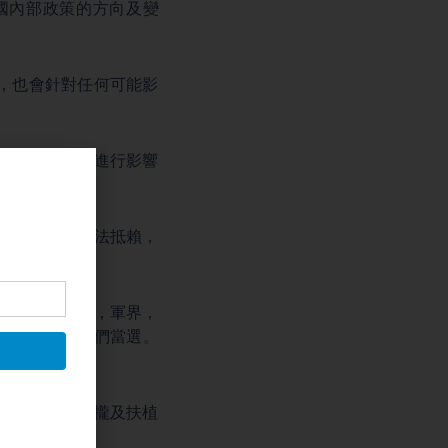
國內部政策的方向及變
，也會針對任何可能影
買或拉攏，來進行影響
律。」
充分，中共無法抵賴，
的政界，商界，軍界，
候選人，讓他們當選。
換，遊說、拉攏及扶植