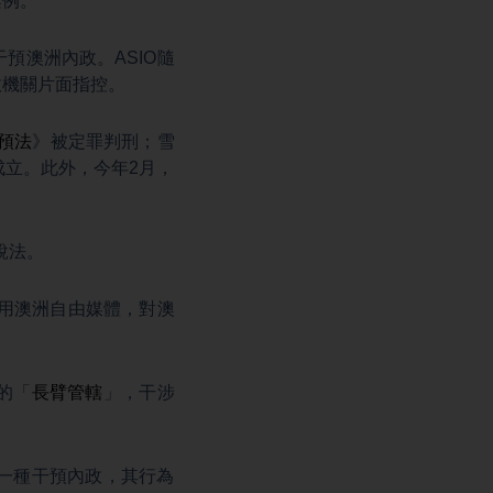
案例。
預澳洲內政。ASIO隨
政機關片面指控。
預法
》被定罪判刑；雪
立。此外，今年2月，
說法。
利用澳洲自由媒體，對澳
的「
長臂管轄
」，干涉
一種干預內政，其行為