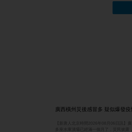
廣西橫州災後感冒多 疑似爆發疫
【新唐人北京時間2026年08月06日訊】
多座水庫潰壩已經滿一個月了，災民披露