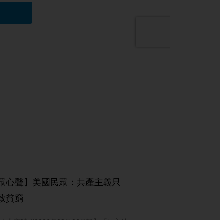
眾心聲】美國民眾：共產主義只
致貧窮