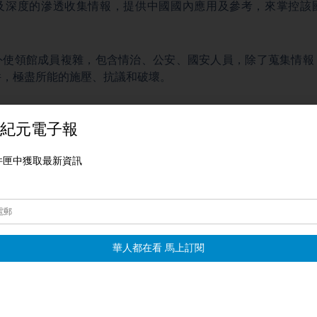
及深度的滲透收集情報，提供中國國內應用及參考，來掌控該
外使領館成員複雜，包含情治、公安、國安人員，除了蒐集情報
件，極盡所能的施壓、抗議和破壞。
要的話，也會賦予主題，然後進一步讓這些單位去情收，或者收
經常態化了，就是為達目的不擇手段，罔顧相關國家的人權跟法
者賴建平指出，澳洲這次提出的案例都是法院依法審理的，證據
者賴建平：「他們千方百計要把他們的觸角，深入到他們所在國
活動
，進行各種各樣的干涉別的國家的內政。比如說幫助特定的
辯護，或者出台對中共有利的政策措施，法律等等。」
透西方民主國家有固定模式，包括通過金錢、人脈及各種利益交
響政策走向，替北京爭取利益。