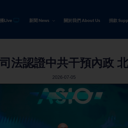
播Live
新聞 News
關於我們 About Us
捐款 Supp
司法認證中共干預內政 
2026-07-05