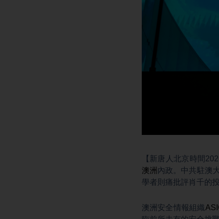
【新唐人北京時間202
澳洲
內政。中共駐澳大
學者則痛批評肖千的
澳洲安全情報組織
AS