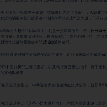
戰。發布會上播放一段影片，說明北京當局長期干預澳洲內政的
洲大使肖千投書澳洲媒體，聲稱影片內容「造假」，否認北京干
，強調相關案例都已經過澳洲法院審理並完成司法認證，不是行
爾本華裔商人楊怡生因為替中共利益干預澳洲政治，依《
反外國干
中國情報人員提供澳洲情報，被法院裁定「魯莽外國干預」罪名成
嫌對坎培拉佛教團體從事
間諜活動
遭到逮捕。
件都是經過澳洲獨立司法程序認定的事實，而非情報單位的單方面
SPI中國分析部主管貝書穎，以及執行長巴錫也批評，肖千是
言的宣傳與審查」。
研究員沈明室指出，中共駐澳大使投書澳媒短片造假，就是典型
研究員沈明室：「這些小題大做的內容，對民主國家來說，就是