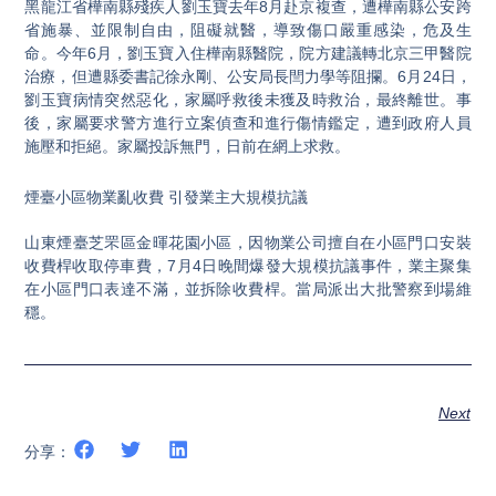
黑龍江省樺南縣殘疾人劉玉寶去年8月赴京複查，遭樺南縣公安跨
省施暴、並限制自由，阻礙就醫，導致傷口嚴重感染，危及生
命。今年6月，劉玉寶入住樺南縣醫院，院方建議轉北京三甲醫院
治療，但遭縣委書記徐永剛、公安局長閆力學等阻攔。6月24日，
劉玉寶病情突然惡化，家屬呼救後未獲及時救治，最終離世。事
後，家屬要求警方進行立案偵查和進行傷情鑑定，遭到政府人員
施壓和拒絕。家屬投訴無門，日前在網上求救。
煙臺小區物業亂收費 引發業主大規模抗議
山東煙臺芝罘區金暉花園小區，因物業公司擅自在小區門口安裝
收費桿收取停車費，7月4日晚間爆發大規模抗議事件，業主聚集
在小區門口表達不滿，並拆除收費桿。當局派出大批警察到場維
穩。
Next
分享：