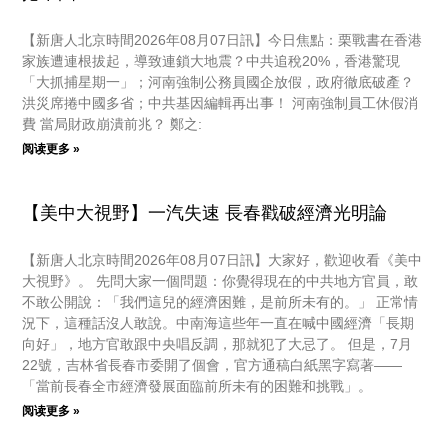
【新唐人北京時間2026年08月07日訊】今日焦點：栗戰書在香港
家族遭連根拔起，導致連鎖大地震？中共追稅20%，香港驚現
「大抓捕星期一」；河南強制公務員國企放假，政府徹底破產？
洪災席捲中國多省；中共基因編輯再出事！ 河南強制員工休假消
費 當局財政崩潰前兆？ 鄭之:
阅读更多 »
【美中大視野】一汽失速 長春戳破經濟光明論
【新唐人北京時間2026年08月07日訊】大家好，歡迎收看《美中
大視野》。 先問大家一個問題：你覺得現在的中共地方官員，敢
不敢公開說：「我們這兒的經濟困難，是前所未有的。」 正常情
況下，這種話沒人敢說。中南海這些年一直在喊中國經濟「長期
向好」，地方官敢跟中央唱反調，那就犯了大忌了。 但是，7月
22號，吉林省長春市委開了個會，官方通稿白紙黑字寫著——
「當前長春全市經濟發展面臨前所未有的困難和挑戰」。
阅读更多 »