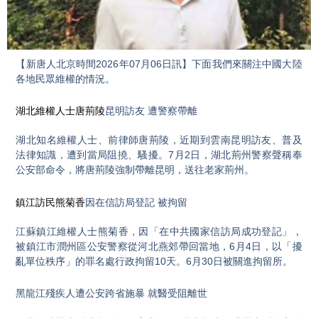
Video
【新唐人北京時間2026年07月06日訊】下面我們來關注中國大陸
各地民眾維權的情況。
湖北維權人士唐荊陵
昆明訪友 遭警察帶離
湖北知名維權人士、前律師唐荊陵，近期到雲南昆明訪友、普及
法律知識，遭到當局阻撓、騷擾。7月2日，湖北荊州警察聲稱奉
公安部命令，將唐荊陵強制帶離昆明，送往老家荊州。
鎮江訪民熊菊香
因在信訪局登記 被拘留
江蘇鎮江維權人士熊菊香，因「在中共國家信訪局成功登記」，
被鎮江市潤州區公安警察從河北燕郊帶回當地，6月4日，以「擾
亂單位秩序」的罪名處行政拘留10天。6月30日被關進拘留所。
黑龍江殘疾人遭公安跨省施暴 就醫受阻離世