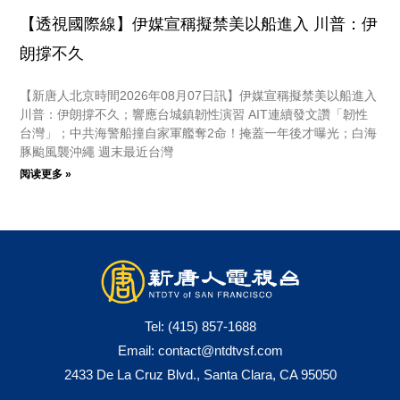
【透視國際線】伊媒宣稱擬禁美以船進入 川普：伊
朗撐不久
【新唐人北京時間2026年08月07日訊】伊媒宣稱擬禁美以船進入
川普：伊朗撐不久；響應台城鎮韌性演習 AIT連續發文讚「韌性
台灣」；中共海警船撞自家軍艦奪2命！掩蓋一年後才曝光；白海
豚颱風襲沖繩 週末最近台灣
阅读更多 »
Tel:
(415) 857-1688
Email:
contact@ntdtvsf.com
2433 De La Cruz Blvd., Santa Clara, CA 95050