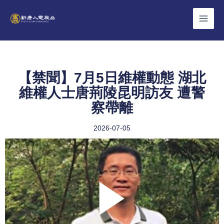
Skip
to
content
【禁聞】7月5日維權動態 湖北
維權人士唐荊陵昆明訪友 遭警
察帶離
2026-07-05
Play