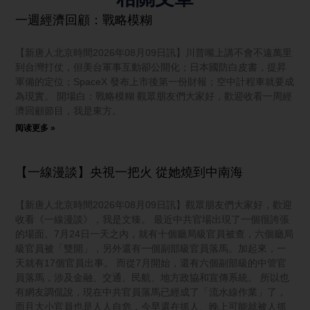
一週經濟回顧：戰略模糊
【新唐人北京時間2026年08月09日訊】川普嘴上講不會不遠萬里
到台灣打仗，但美台軍事互動卻公開化；日本國防白皮書，提昇
軍備的定位；SpaceX 發布上市後第一份財報；空中計程車就要成
為現實。 開場白：戰略模糊 觀眾朋友們大家好，歡迎收看一周經
濟回顧節目，我是東方。
阅读更多 »
【一線漫談】央視一把火 從她燒到中南海
【新唐人北京時間2026年08月09日訊】觀眾朋友們大家好，歡迎
收看《一線漫談》，我是文臻。 最近中共官場出現了一個很誇張
的場面。7月24日一天之內，就有十個廳局級官員被查，六個廳局
級官員被「雙開」，另外還有一個副部級官員落馬。加起來，一
天就有17個官員出事。 而從7月開始，還有六個副部級的中管官
員落馬，涉及金融、交通、民航、地方政協和宣傳系統。 所以也
有網友調侃說，現在中共官員落馬已經成了「流水線作業」了，
而且大小官員也是人人自危，今早還在抓人、晚上可能就被人抓