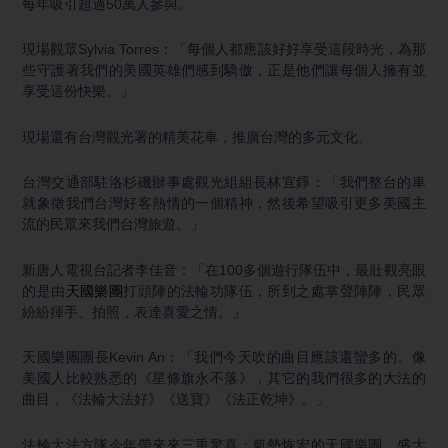
每年吸引超過50萬人參與。
現場觀眾Sylvia Torres：「每個人都應該好好享受這段時光，為那
些守護著我們的美國英雄們感到驕傲，正是他們讓每個人擁有並
享受這份快樂。」
現場還有台灣觀光署的精美花車，推廣台灣的多元文化。
台灣交通部駐洛杉磯辦事處觀光組組長林宜錚：「我們整台的車
就象徵我們台灣好客熱情的一個精神，然後希望吸引更多美國主
流的民眾來我們台灣旅遊。」
新唐人電視台記者李佳音：「在100多個遊行隊伍中，最壯觀亮眼
的是由
天國樂團
打頭陣的法輪功隊伍，所到之處掌聲陣陣，民眾
紛紛揮手、拍照，表達喜愛之情。」
天國樂團團長Kevin An：「我們今天吹的曲目應該還蠻多的。像
美國人比較熟悉的《星條旗永不落》，其它的我們很多的大法的
曲目，《法輪大法好》《送寶》《法正乾坤》。」
法輪大法方隊今年帶來來三重驚喜：氣勢恢宏的天國樂團、盛大