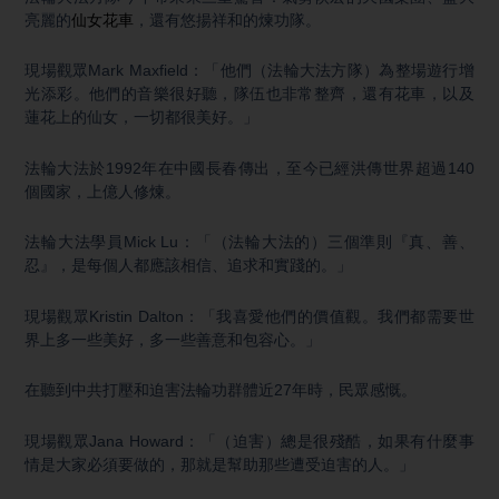
亮麗的
仙女花車
，還有悠揚祥和的煉功隊。
現場觀眾Mark Maxfield：「他們（法輪大法方隊）為整場遊行增
光添彩。他們的音樂很好聽，隊伍也非常整齊，還有花車，以及
蓮花上的仙女，一切都很美好。」
法輪大法於1992年在中國長春傳出，至今已經洪傳世界超過140
個國家，上億人修煉。
法輪大法學員Mick Lu：「（法輪大法的）三個準則『真、善、
忍』，是每個人都應該相信、追求和實踐的。」
現場觀眾Kristin Dalton：「我喜愛他們的價值觀。我們都需要世
界上多一些美好，多一些善意和包容心。」
在聽到中共打壓和迫害法輪功群體近27年時，民眾感慨。
現場觀眾Jana Howard：「（迫害）總是很殘酷，如果有什麼事
情是大家必須要做的，那就是幫助那些遭受迫害的人。」