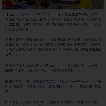
Video
【新唐人北京時間2026年07月06日訊】
美國建國250周年
之際，
美西最大的獨立日遊行週六（7月4日）在南加州登場。法輪大法
天國樂團
、花車和煉功隊，獲得現場觀眾的掌聲和讚美。一起跟
記者去現場看看。
新唐人電視台記者李佳音：「節奏明快的管弦樂隊、裝飾華麗的
馬車花車、精神抖擻的老兵隊伍和笑容明媚的童子軍團。美西最
大的獨立日遊行週六在陣陣歡呼聲中拉開帷幕，慶祝
美國建國250
周年
。」
美國退伍軍人協會代表 Jim Rossman：「這太精彩了。從遊行、
250周年慶典，到足球世界盃，一切都令人驚歎。」
圓頂傘兵隊代表、聖地亞哥女童子軍執行長Carol Dedrich：「能
夠來到這裡，向美國致敬，慶祝建國250周年，我感到無比激
動。」
除了遊行，杭亭頓海灘獨立日慶典還有馬拉松、煙花秀等活動，