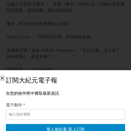
法輪大法學員王鳳芩：「美國（擁有）信仰自由，法輪功在美國
受到保護，感謝美國，真的感謝美國。」
最後，民眾也紛紛對美國送上祝福！
Sylvia Torres：「250周年快樂，願神保佑美國。」
美國退伍軍人協會代表Jim Rossman：「生日快樂，這太棒了。
身為美國人，真是太棒了。」
現場民眾：「7月4日快樂！」
新唐人電視台記者李佳音：「祝賀美國獨立250周年！
新唐人電視台記者李佳音、趙子霆、李真奇加州杭廷頓海灘市報
導
Next