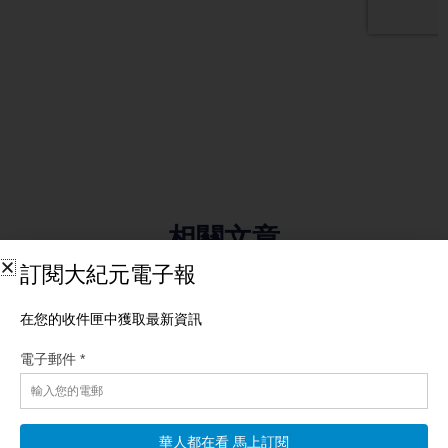
相關文章
【一線漫談】央視一把火 從她燒到中南海
【新唐人北京時間2026年08月09日訊】觀眾朋友們大家好，歡迎
收看《一線漫談》，我是文臻。 最近中共官場出現了一個很誇張
的場面。7月24日一天之內，就有十個廳局級官員被查，六個廳局
級官員被「雙開」，另外還有一個副部級官員落馬。加起來，一
天就有17個官員出事。 而從7月開始，還有六個副部級的中管官
員落馬，涉及金融、交通、民航、地方政協和宣傳系統。 所以也
有網友調侃說，現在中共官員落馬已經成了「流水線作業」了，