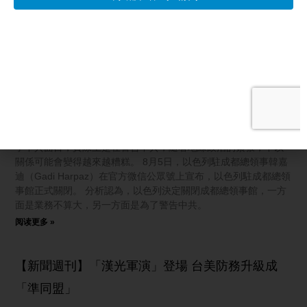
而且大小官員也是人人自危，今早還在抓人、晚上可能就被人抓
了。
阅读更多 »
以色列撤駐成都領館 分析：視中共為敵國
【新唐人北京時間2026年08月09日訊】以色列駐成都總領事館日
前突然宣布關閉。分析認為，這次以色列關閉領事館是因為看清
了中共面目，實際上是在警告中共，隨著地緣政治的緊張，中以
關係可能會變得越來越糟糕。 8月5日，以色列駐成都總領事韓嘉
迪（Gadi Harpaz）在官方微信公眾號上宣布，以色列駐成都總領
事館正式關閉。 分析認為，以色列決定關閉成都總領事館，一方
面是業務不算大，另一方面是為了警告中共。
阅读更多 »
【新聞週刊】「漢光軍演」登場 台美防務升級成
「準同盟」