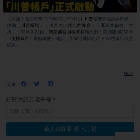
Video
【新唐人北京時間2026年07月07日訊】
川普
敲響交易所開市鐘，
啟動「
川普帳號
」；川普將出席
北約峰會
，土耳其準備收「大
禮」；30年貪22億，
南京前官員楊有林
獲死刑；美國建國250年
《
美國宣言
》最關鍵的一句話；美國迎戰比利時 FIFA暫緩巴洛貢
紅牌。
Next
分享：