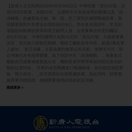
【新唐人北京時間2026年08月09日訊】中華民國「漢光42號」演
習8月5日登場，為期10天。以應對中共灰色地帶的襲擾以及「由
演轉戰」的威脅為主軸。海、陸、空三軍同步展開戰備部署，展
現國軍面對中共脅迫自我防衛的決心。而在各項演訓中，常見到
場協助與觀摩的美軍和美方顧問人員，台美軍事合作受到矚目。
自8月5日起，中華民國舉行為期10天的「漢光42號」大規模軍事
演習，首次納入限制互聯網、戰時工廠動員等內容，超過2萬名軍
人參加。 首日演練，主要為應對敵軍以民兵船、海警等方式，對
台灣遂行灰色地帶襲擾。為了預防中共「由演轉戰」，海軍各式
艦艇在完成整補後緊急出港，機動雷達和導彈車組則前往各自的
戰術位置待命。 空軍的各型戰機進行戰備轉場，前往指定地區實
施「戰力保存」，防空部隊則全面戰備部署。與此同時，陸軍實
施重要目標防護、相關重要地境的阻絕架設演練。
阅读更多 »