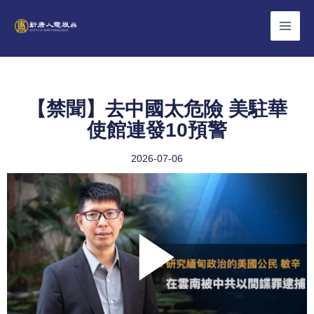
Skip
to
content
【禁聞】去中國太危險 美駐華
使館連發10預警
2026-07-06
Play