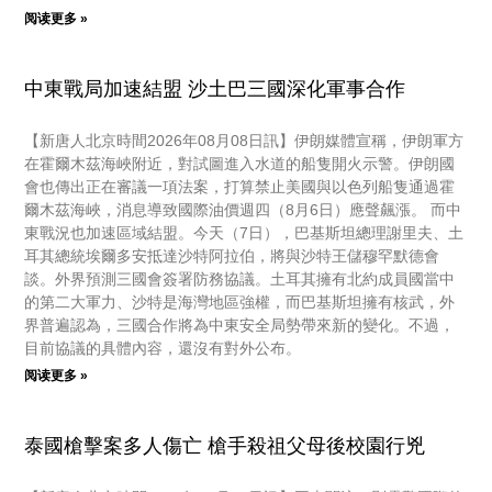
阅读更多 »
中東戰局加速結盟 沙土巴三國深化軍事合作
【新唐人北京時間2026年08月08日訊】伊朗媒體宣稱，伊朗軍方
在霍爾木茲海峽附近，對試圖進入水道的船隻開火示警。伊朗國
會也傳出正在審議一項法案，打算禁止美國與以色列船隻通過霍
爾木茲海峽，消息導致國際油價週四（8月6日）應聲飆漲。 而中
東戰況也加速區域結盟。今天（7日），巴基斯坦總理謝里夫、土
耳其總統埃爾多安抵達沙特阿拉伯，將與沙特王儲穆罕默德會
談。外界預測三國會簽署防務協議。土耳其擁有北約成員國當中
的第二大軍力、沙特是海灣地區強權，而巴基斯坦擁有核武，外
界普遍認為，三國合作將為中東安全局勢帶來新的變化。不過，
目前協議的具體內容，還沒有對外公布。
阅读更多 »
泰國槍擊案多人傷亡 槍手殺祖父母後校園行兇