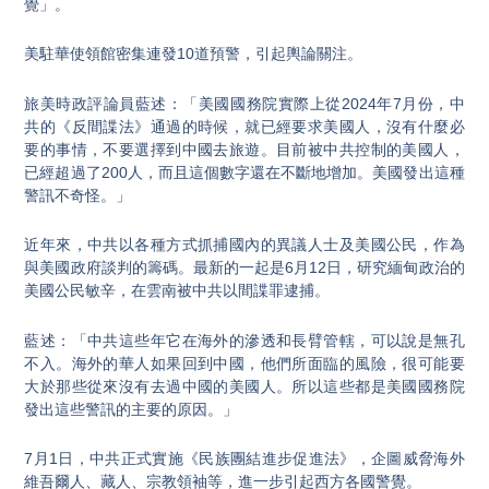
覺」。
美駐華使領館密集連發10道預警，引起輿論關注。
旅美時政評論員藍述：「美國國務院實際上從2024年7月份，中
共的《反間諜法》通過的時候，就已經要求美國人，沒有什麼必
要的事情，不要選擇到中國去旅遊。目前被中共控制的美國人，
已經超過了200人，而且這個數字還在不斷地增加。美國發出這種
警訊不奇怪。」
近年來，中共以各種方式抓捕國內的異議人士及美國公民，作為
與美國政府談判的籌碼。最新的一起是6月12日，研究緬甸政治的
美國公民敏辛，在雲南被中共以間諜罪逮捕。
藍述：「中共這些年它在海外的滲透和長臂管轄，可以說是無孔
不入。海外的華人如果回到中國，他們所面臨的風險，很可能要
大於那些從來沒有去過中國的美國人。所以這些都是美國國務院
發出這些警訊的主要的原因。」
7月1日，中共正式實施《民族團結進步促進法》，企圖威脅海外
維吾爾人、藏人、宗教領袖等，進一步引起西方各國警覺。