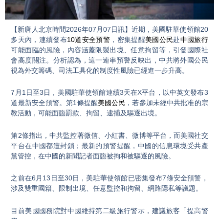
Video
【新唐人北京時間2026年07月07日訊】近期，美國駐華使領館20
多天內，連續發布
10道安全預警
，密集提醒
美國公民
赴
中國旅行
可能面臨的風險，內容涵蓋限製出境、任意拘留等，引發國際社
會高度關注。分析認為，這一連串預警反映出，中共將外國公民
視為外交籌碼、司法工具化的制度性風險已經進一步升高。
7月1日至3日，美國駐華使領館連續3天在X平台，以中英文發布3
道最新安全預警。第1條提醒
美國公民
，若參加未經中共批准的宗
教活動，可能面臨罰款、拘留、逮捕及驅逐出境。
第2條指出，中共監控著微信、小紅書、微博等平台，而美國社交
平台在中國都遭封鎖；最新的預警提醒，中國的信息環境受共產
黨管控，在中國的新聞記者面臨被拘和被驅逐的風險。
之前在6月13日至30日，美駐華使領館已密集發布7條安全預警，
涉及雙重國籍、限制出境、任意監控和拘留、網路隱私等議題。
目前美國國務院對中國維持第二級旅行警示，建議旅客「提高警