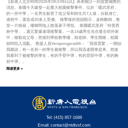
【新唐人北京時間2026年08月08日訊】再來關注一則震驚國際的
消息。泰國今天爆發一起重大校園槍擊事件。位於「暖武里府」
的一所中學，一名男生殺害了祖父母和師生共7人後，自殺身亡。
過程中，還造成30多人受傷。 槍擊後的視頻顯示，桌椅翻倒，教
室一片狼籍，樓梯間地上散落著子彈殼。 泰國暖武里府「特普西
林中學」，週五驚爆連環槍擊案。一名14歲男生先在曼谷郊外家
中，槍殺祖父母；然後到學校教學樓，朝老師、學生開槍，校園
頓時陷入混亂。 救援人員Verapongpradith：「我很震驚，一開始
我聽說，有一名初一的學生被槍擊，所以我迅速開車趕來。然後
我看到了被槍擊的學生，有的手臂中彈，有的背部中彈，有的胸
前中彈。」
阅读更多 »
Tel:
(415) 857-1688
Email:
contact@ntdtvsf.com