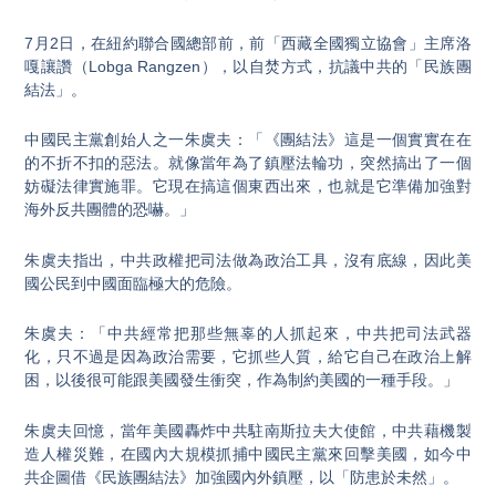
7月2日，在紐約聯合國總部前，前「西藏全國獨立協會」主席洛
嘎讓讚（Lobga Rangzen），以自焚方式，抗議中共的「民族團
結法」。
中國民主黨創始人之一朱虞夫：「《團結法》這是一個實實在在
的不折不扣的惡法。就像當年為了鎮壓法輪功，突然搞出了一個
妨礙法律實施罪。它現在搞這個東西出來，也就是它準備加強對
海外反共團體的恐嚇。」
朱虞夫指出，中共政權把司法做為政治工具，沒有底線，因此美
國公民到中國面臨極大的危險。
朱虞夫：「中共經常把那些無辜的人抓起來，中共把司法武器
化，只不過是因為政治需要，它抓些人質，給它自己在政治上解
困，以後很可能跟美國發生衝突，作為制約美國的一種手段。」
朱虞夫回憶，當年美國轟炸中共駐南斯拉夫大使館，中共藉機製
造人權災難，在國內大規模抓捕中國民主黨來回擊美國，如今中
共企圖借《民族團結法》加強國內外鎮壓，以「防患於未然」。