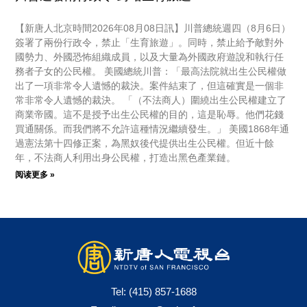
【新唐人北京時間2026年08月08日訊】川普總統週四（8月6日）
簽署了兩份行政令，禁止「生育旅遊」。同時，禁止給予敵對外
國勢力、外國恐怖組織成員，以及大量為外國政府遊說和執行任
務者子女的公民權。 美國總統川普：「最高法院就出生公民權做
出了一項非常令人遺憾的裁決。案件結束了，但這確實是一個非
常非常令人遺憾的裁決。 「（不法商人）圍繞出生公民權建立了
商業帝國。這不是授予出生公民權的目的，這是恥辱。他們花錢
買通關係。而我們將不允許這種情況繼續發生。」 美國1868年通
過憲法第十四修正案，為黑奴後代提供出生公民權。但近十餘
年，不法商人利用出身公民權，打造出黑色產業鏈。
阅读更多 »
Tel:
(415) 857-1688