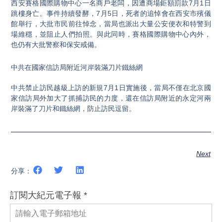
西安賽格國際購物中心一名商戶老闆，因遭商場鉅額罰款7月1日
跳樓身亡。事件持續發酵，7月5日，死者的追悼會在西安市殯儀
館舉行，大批市民前往悼念，當局也派出大量公安便衣和特警到
場維穩，並阻止人們拍照。與此同時，賽格國際購物中心內外，
也仍有大批警察和保安戒備。
中共在國家信訪局附近河岸裝滿刀片鐵絲網
中共禁止訪民越級上訪的新規7月1日實施後，當局不僅在北京國
家信訪局外加大了抓捕訪民的力度，還在信訪局附近的永定河兩
岸裝滿了刀片和鐵絲網，防止訪民逗留。
Next
分享：