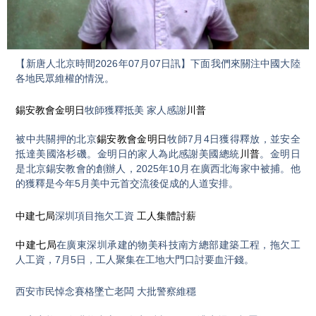
Video
【新唐人北京時間2026年07月07日訊】下面我們來關注中國大陸
各地民眾維權的情況。
錫安教會
金明日
牧師獲釋抵美 家人感謝
川普
被中共關押的北京
錫安教會
金明日
牧師7月4日獲得釋放，並安全
抵達美國洛杉磯。金明日的家人為此感謝美國總統
川普
。金明日
是北京錫安教會的創辦人，2025年10月在廣西北海家中被捕。他
的獲釋是今年5月美中元首交流後促成的人道安排。
中建七局
深圳項目拖欠工資
工人集體討薪
中建七局
在廣東深圳承建的物美科技南方總部建築工程，拖欠工
人工資，7月5日，工人聚集在工地大門口討要血汗錢。
西安市民悼念賽格墜亡老闆 大批警察維穩