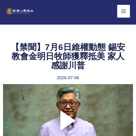
Skip
to
content
【禁聞】7月6日維權動態 錫安
教會金明日牧師獲釋抵美 家人
感謝川普
2026-07-06
Play