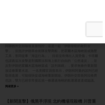
阿聯酋譴責伊朗襲船 美方再收緊對伊金融制裁
【新唐人北京時間2026年08月08日訊】首先來關注中東的局勢。
阿聯酋和卡塔爾週六（8月8日）指控伊朗攻擊一艘與阿布扎比國
家石油公司有關的船隻，痛批德黑蘭從事「海盜行為」。伊朗革
命衛隊同一天則表示，霍爾木茲海峽是否重新開放，取決於美國
是否接受伊朗提出的條件。另一方面，美國也進一步收緊對伊朗
的金融制裁。 阿聯酋週六表示，一艘與阿布扎比國家石油公司
（ADNOC）有關的船隻，在通過霍爾木茲海峽時遭到導彈攻擊。
阿聯酋外交部隨後直接指控，這是一起「伊朗發動的敵對攻
擊」，並批評伊朗革命衛隊攻擊商船，把霍爾木茲海峽當成施壓
工具，形同從事「海盜行為」。 目前沒有傳出人員受傷，卡塔爾
也譴責這次攻擊是對國際法和海上航行自由的「公然違反」，並
反對伊朗把霍爾木茲海峽當成「談判籌碼」，要求無條件重新開
放這條重要水道。 一名美國官員曾表示，伊朗和阿曼的談判已經
取得進展，可能很快促成海峽重新開放。伊朗外交部長阿拉格齊
也說，雙方已經非常接近就一條通過海峽的航運通道達成協議。
阅读更多 »
【新聞直擊】俄黑手浮現 北約機場現殺機 川普重