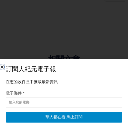
相關文章
【國際新聞】川普砸重金投資礦業 降低對中稀土依
賴
【新唐人北京時間2026年08月08日訊】川普砸重金投資礦業 降
低對中稀土依賴；川普連發兩行政令 封堵生育旅遊；中共追稅海
外 富豪連人帶錢外逃潮；台陸委會怒批
阅读更多 »