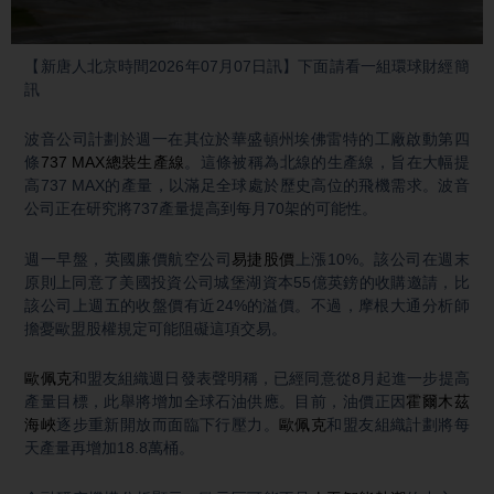
Video
【新唐人北京時間2026年07月07日訊】下面請看一組環球財經簡
訊
波音公司計劃於週一在其位於華盛頓州埃佛雷特的工廠啟動第四
條
737 MAX總裝生產線
。這條被稱為北線的生產線，旨在大幅提
高737 MAX的產量，以滿足全球處於歷史高位的飛機需求。波音
公司正在研究將737產量提高到每月70架的可能性。
週一早盤，英國廉價航空公司
易捷股價
上漲10%。該公司在週末
原則上同意了美國投資公司城堡湖資本55億英鎊的收購邀請，比
該公司上週五的收盤價有近24%的溢價。不過，摩根大通分析師
擔憂歐盟股權規定可能阻礙這項交易。
歐佩克
和盟友組織週日發表聲明稱，已經同意從8月起進一步提高
產量目標，此舉將增加全球石油供應。目前，油價正因
霍爾木茲
海峽
逐步重新開放而面臨下行壓力。
歐佩克
和盟友組織計劃將每
天產量再增加18.8萬桶。