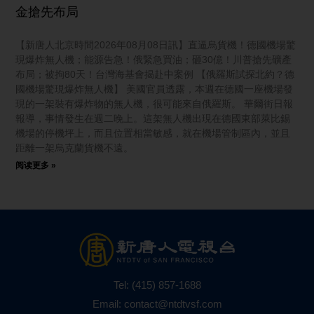
金搶先布局
【新唐人北京時間2026年08月08日訊】直逼烏貨機！德國機場驚
現爆炸無人機；能源告急！俄緊急買油；砸30億！川普搶先礦產
布局；被拘80天！台灣海基會揭赴中案例 【俄羅斯試探北約？德
國機場驚現爆炸無人機】 美國官員透露，本週在德國一座機場發
現的一架裝有爆炸物的無人機，很可能來自俄羅斯。 華爾街日報
報導，事情發生在週二晚上。這架無人機出現在德國東部萊比錫
機場的停機坪上，而且位置相當敏感，就在機場管制區內，並且
距離一架烏克蘭貨機不遠。
阅读更多 »
Tel:
(415) 857-1688
Email:
contact@ntdtvsf.com