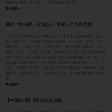
朗的經濟壓力，而不是下令發動新的軍事打擊。
阅读更多 »
颱風「白海豚」登陸浙江 水庫洩洪加重災情
【新唐人北京時間2026年08月10日訊】8月9日傍晚颱風「白海
豚」登陸浙江，多個城市遭遇暴雨襲擊，一片汪洋，多座水庫又
開閘洩洪，加重了災情，大量的房子、車子和農作物泡水，損失
慘重。 颱風「白海豚」於8月9日傍晚先後在浙江省玉環市和溫州
樂清市登陸，中心附近最大風力分別是14級和13級。有一家4口
到溫嶺石塘海邊觀浪，一名9歲的男童被大浪捲入海裡，至今下落
不明。 溫嶺市民透露，當地從8月8號起放颱風假，9號傍晚6點開
始內澇，截至10號上午，水位還在上漲。 浙江台州溫嶺市民陳先
生
阅读更多 »
【中國禁聞】8月10日完整版