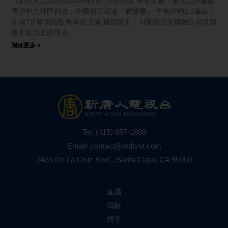
【新唐人北京時間2026年08月10日訊】學者揭祕：東南亞詐騙園
區涉中共外匯創收；中國新三樣淪「新慘業」 半年註銷1.3萬家；
中國7月物價指數再降低 加劇通縮壓力；川普指北京煽動反AI浪潮
美中算力差距曝光。
阅读更多 »
Tel:
(415) 857-1688
Email:
contact@ntdtvsf.com
2433 De La Cruz Blvd., Santa Clara, CA 95050
直播
捐款
捐車