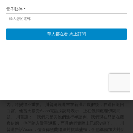
相關文章
貝森特:霍峽將不重要 胡塞持續滋擾紅海
【新唐人北京時間2026年08月10日訊】川普政府表示，正在低調
處理伊朗問題。川普還說，油價已下降到接近戰前水平，戰爭給
美國消費者帶來的負面影響有所減輕。而美國財政部長貝森特表
示，霍爾木茲海峽將永遠無法恢復到戰前狀態，而且未來兩年
內，將變得不重要。 川普總統週末在新澤西度假後，在週日返回
白宮。他當天接受Axios電話採訪時表示，正在低調處理伊朗問
題。 川普說：「我們只是與他們進行半談判。我們現在只是在觀
察伊朗，他們陷入嚴重通脹，而且他們實際上已經沒錢了。」 川
普還告訴Axois，儘管德黑蘭繼續對抗華盛頓，但他準備加大對伊