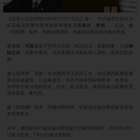
Video
【新唐人北京時間2026年07月07日訊】週一，中共廣西壯族自治
區高級法院審判委員會原專職委員
周騰
被「
雙開
」、起訴。據
《明慧網》報導，周騰任職期間，曾參與迫害當地法輪功學員。
通報稱，
周騰
違規干預司法活動；執法犯法，靠案喫案；大搞
權
錢交易
，在案件審判、項目承攬等方面為他人謀利，收受巨額財
物。
據公開簡歷，周騰一直在廣西司法系統工作，曾任廣西檢察院審
查起訴處處長、公訴處處長，百色市檢察院副檢察長、檢察長，
南寧市中級法院副院長、院長、政法委員，廣西高級法院審判委
員會委員、審判員。
據《明慧網》報導，周騰任職期間，對當地法輪功學員被迫害負
有領導責任。
其中，廣西欽州57歲法輪功學員廖大武被判刑兩年，2019年4月9
日被入監獄，7月23日被迫害致死。