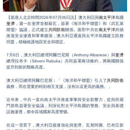
Video
【新唐人北京時間2026年07月06日訊】澳大利亞與
南太平洋
島國
斐濟
，週一在斐濟首都蘇瓦，簽署《海洋和平聯盟》和《武瓦萊
聯盟》協議，正式建立
共同防衛
關係。面對中共在
南太平洋
持續
推進安全滲透和軍事擴張，澳大利亞通過與太平洋島國建立防務
同盟，積極維護地區安全與穩定。
7月6日，澳大利亞總理阿爾巴尼斯（Anthony Albanese）與
斐濟
總理拉布卡（Sitiveni Rabuka）共同簽署兩項條約，將兩國關係
提升到新的戰略高度。
澳大利亞總理阿爾巴尼斯：「《海洋和平聯盟》引入了
共同防衛
義務，而在需要的時刻相互支援，沒有比這更高的義務。」
近年來，中共一直向南太平洋推進軍事與安全影響力，從與所羅
門群島簽署安全協議，到深化對太平洋島國的警務、安全與基礎
設施滲透，都令區域國家高度警惕。
在這一背景下，澳大利亞接連強化與斐濟、瓦努阿圖、巴布亞新