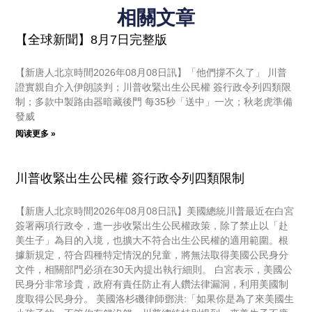
相關文章
【全球新聞】8月7日完整版
【新唐人北京時間2026年08月08日訊】「他們撐不久了」 川普
證實親自介入伊朗談判；川普收緊出生公民權 簽行政令列四類限
制；多款中製路由器暗藏後門 每35秒「送中」一次；秋老虎準備
發威
阅读更多 »
川普收緊出生公民權 簽行政令列四類限制
【新唐人北京時間2026年08月08日訊】美國總統川普最近在白宮
簽署兩項行政令，進一步收緊出生公民權政策，除了禁止以「赴
美生子」為目的入境，也擴大不符合出生公民權的適用範圍。根
據新規定，符合四種特定情況的兒童，將無法取得美國公民身分
文件，相關部門必須在30天內提出執行細則。 白宮表示，美國公
民身分非常珍貴，政府有責任防止有人鑽法律漏洞，利用美國制
度取得公民身分。 美國洛杉磯律師鄧洪:「如果你是為了來美國生