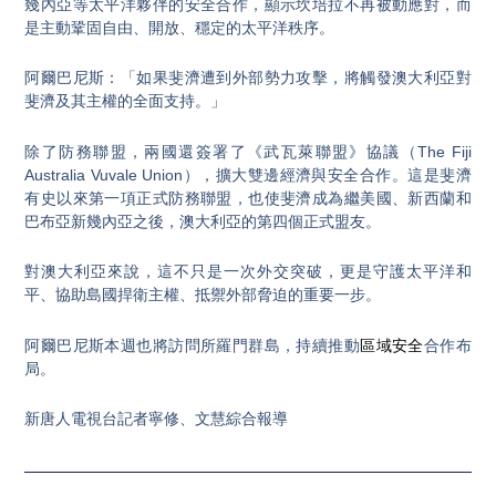
幾內亞等太平洋夥伴的安全合作，顯示坎培拉不再被動應對，而
是主動鞏固自由、開放、穩定的太平洋秩序。
阿爾巴尼斯：「如果斐濟遭到外部勢力攻擊，將觸發澳大利亞對
斐濟及其主權的全面支持。」
除了防務聯盟，兩國還簽署了《武瓦萊聯盟》協議（The Fiji
Australia Vuvale Union），擴大雙邊經濟與安全合作。這是斐濟
有史以來第一項正式防務聯盟，也使斐濟成為繼美國、新西蘭和
巴布亞新幾內亞之後，澳大利亞的第四個正式盟友。
對澳大利亞來說，這不只是一次外交突破，更是守護太平洋和
平、協助島國捍衛主權、抵禦外部脅迫的重要一步。
阿爾巴尼斯本週也將訪問所羅門群島，持續推動
區域安全
合作布
局。
新唐人電視台記者寧修、文慧綜合報導