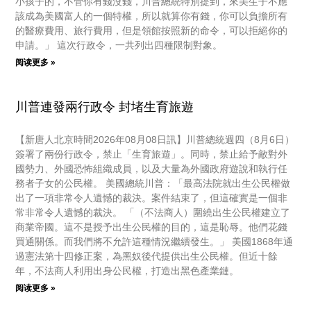
小孩子的，不管你有錢沒錢，川普總統特別提到，來美生子不應
該成為美國富人的一個特權，所以就算你有錢，你可以負擔所有
的醫療費用、旅行費用，但是領館按照新的命令，可以拒絕你的
申請。」 這次行政令，一共列出四種限制對象。
阅读更多 »
川普連發兩行政令 封堵生育旅遊
【新唐人北京時間2026年08月08日訊】川普總統週四（8月6日）
簽署了兩份行政令，禁止「生育旅遊」。同時，禁止給予敵對外
國勢力、外國恐怖組織成員，以及大量為外國政府遊說和執行任
務者子女的公民權。 美國總統川普：「最高法院就出生公民權做
出了一項非常令人遺憾的裁決。案件結束了，但這確實是一個非
常非常令人遺憾的裁決。 「（不法商人）圍繞出生公民權建立了
商業帝國。這不是授予出生公民權的目的，這是恥辱。他們花錢
買通關係。而我們將不允許這種情況繼續發生。」 美國1868年通
過憲法第十四修正案，為黑奴後代提供出生公民權。但近十餘
年，不法商人利用出身公民權，打造出黑色產業鏈。
阅读更多 »