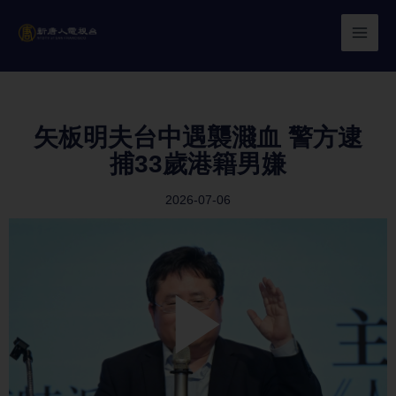
Skip
to
content
矢板明夫台中遇襲濺血 警方逮
捕33歲港籍男嫌
2026-07-06
Play