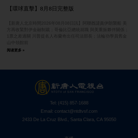
【環球直擊】8月8日完整版
【新唐人北京時間2026年08月08日訊】阿聯酋譴責伊朗襲船 美
方再收緊對伊金融制裁；哥倫比亞總統就職 與美重振夥伴關係；
1票之差過關 川普提名人布蘭奇出任司法部長；法輪功學員舊金
山中領館前
阅读更多 »
Tel:
(415) 857-1688
Email:
contact@ntdtvsf.com
2433 De La Cruz Blvd., Santa Clara, CA 95050