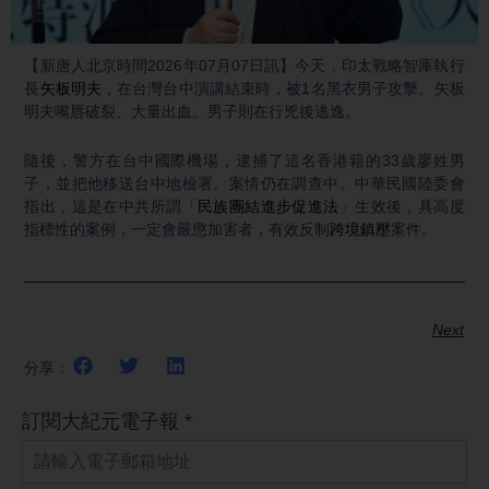
Video
【新唐人北京時間2026年07月07日訊】今天，印太戰略智庫執行
長
矢板明夫
，在台灣台中演講結束時，被1名黑衣男子攻擊。矢板
明夫嘴唇破裂、大量出血。男子則在行兇後逃逸。
隨後，警方在台中國際機場，逮捕了這名香港籍的33歲廖姓男
子，並把他移送台中地檢署。案情仍在調查中。中華民國陸委會
指出，這是在中共所謂「
民族團結進步促進法
」生效後，具高度
指標性的案例，一定會嚴懲加害者，有效反制
跨境鎮壓
案件。
Next
分享：