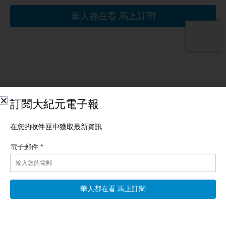
相關文章
第5批UFO檔案公開 目擊者：完美三角似隱形
【新唐人北京時間2026年08月08日訊】五角大樓週五（8月7日）
公布，新一批的UFO檔案。這些檔案包含新影片和目擊記錄，其
中一起事件披露了一個「幾乎透明的三角形」不明物體。來看本
台記者傑森‧布萊爾的報導。 美國總統川普：「人們都想知道