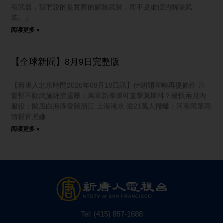
有武器，我們說的是實際的解除武裝，而不是虛假的解除武
裝。」
阅读更多 »
【全球新聞】8月9日完整版
【新唐人北京時間2026年08月10日訊】伊朗開霍峽再提條件 川
普暫不動武施經濟重壓；烏軍新導彈可直擊莫斯科？最快兩月內
服役；颱風白海豚登陸浙江 上海淹水 逾21萬人撤離；河南民眾同
情殺官兇嫌
阅读更多 »
Tel:
(415) 857-1688