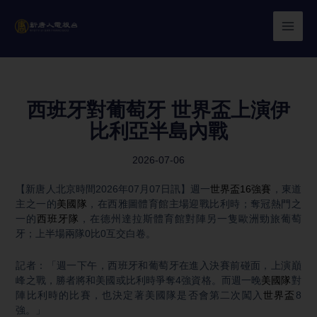
Skip
to
content
西班牙對葡萄牙 世界盃上演伊
比利亞半島內戰
2026-07-06
【新唐人北京時間2026年07月07日訊】週一
世界盃
16強賽
，東道
主之一的
美國隊
，在西雅圖體育館主場迎戰比利時；奪冠熱門之
一的
西班牙隊
，在德州達拉斯體育館對陣另一隻歐洲勁旅葡萄
牙；上半場兩隊0比0互交白卷。
記者：「週一下午，西班牙和葡萄牙在進入決賽前碰面，上演巔
峰之戰，勝者將和美國或比利時爭奪4強資格。而週一晚
美國隊
對
陣比利時的比賽，也決定著美國隊是否會第二次闖入
世界盃
8
強。」