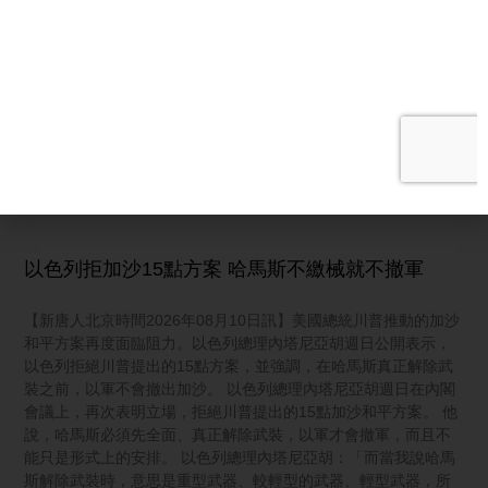
相關文章
【新聞大解碼】德黑蘭等七城民眾怒吼要生計 川普
將加大經濟壓力
【新唐人北京時間2026年08月10日訊】德黑蘭等七城民眾怒吼要
生計 川普將加大經濟壓力；拜登癌症惡化 家人稱擴散至骨骼以外
非常痛苦；颱風白海豚登陸浙江
阅读更多 »
以色列拒加沙15點方案 哈馬斯不繳械就不撤軍
【新唐人北京時間2026年08月10日訊】美國總統川普推動的加沙
和平方案再度面臨阻力。以色列總理內塔尼亞胡週日公開表示，
以色列拒絕川普提出的15點方案，並強調，在哈馬斯真正解除武
裝之前，以軍不會撤出加沙。 以色列總理內塔尼亞胡週日在內閣
會議上，再次表明立場，拒絕川普提出的15點加沙和平方案。 他
說，哈馬斯必須先全面、真正解除武裝，以軍才會撤軍，而且不
能只是形式上的安排。 以色列總理內塔尼亞胡：「而當我說哈馬
斯解除武裝時，意思是重型武器、較輕型的武器、輕型武器，所