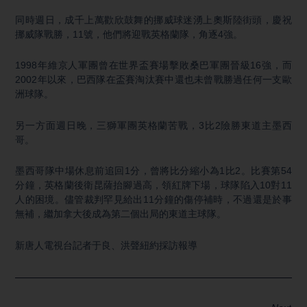
同時週日，成千上萬歡欣鼓舞的挪威球迷湧上奧斯陸街頭，慶祝
挪威隊戰勝，11號，他們將迎戰英格蘭隊，角逐4強。
1998年維京人軍團曾在世界盃賽場擊敗桑巴軍團晉級16強，而
2002年以來，巴西隊在盃賽淘汰賽中還也未曾戰勝過任何一支歐
洲球隊。
另一方面週日晚，三獅軍團英格蘭苦戰，3比2險勝東道主墨西
哥。
墨西哥隊中場休息前追回1分，曾將比分縮小為1比2。比賽第54
分鐘，英格蘭後衛昆薩抬腳過高，領紅牌下場，球隊陷入10對11
人的困境。儘管裁判罕見給出11分鐘的傷停補時，不過還是於事
無補，繼加拿大後成為第二個出局的東道主球隊。
新唐人電視台記者于良、洪聲紐約採訪報導