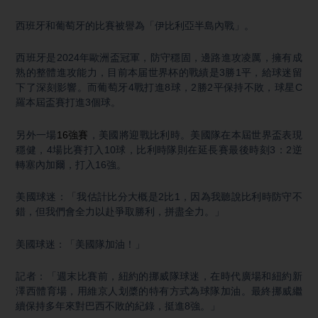
西班牙和葡萄牙的比賽被譽為「伊比利亞半島內戰」。
西班牙是2024年歐洲盃冠軍，防守穩固，邊路進攻凌厲，擁有成
熟的整體進攻能力，目前本届世界杯的戰績是3勝1平，給球迷留
下了深刻影響。而葡萄牙4戰打進8球，2勝2平保持不敗，球星C
羅本屆盃賽打進3個球。
另外一場
16強賽
，美國將迎戰比利時。美國隊在本屆世界盃表現
穩健，4場比賽打入10球，比利時隊則在延長賽最後時刻3：2逆
轉塞內加爾，打入16強。
美國球迷：「我估計比分大概是2比1，因為我聽說比利時防守不
錯，但我們會全力以赴爭取勝利，拼盡全力。」
美國球迷：「美國隊加油！」
記者：「週末比賽前，紐約的挪威隊球迷，在時代廣場和紐約新
澤西體育場，用維京人划槳的特有方式為球隊加油。最終挪威繼
續保持多年來對巴西不敗的紀錄，挺進8強。」