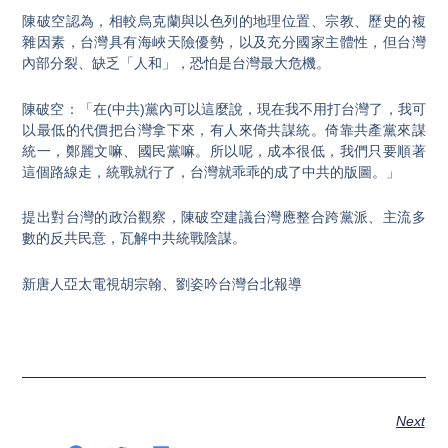
陳破空認為，相較烏克蘭與以色列的地理位置、宗教、歷史的複
雜因素，台灣具有海峽天險優勢，以及充分國家主體性，但台灣
內部分裂、缺乏「人和」，恐怕是台灣最大危機。
陳破空：「在(中共)黨內可以這麼說，現在我不用打台灣了，我可
以最低的代價把台灣拿下來，有人來倚共謀統。倚靠共產黨來謀
統一，鄭麗文嘛、國民黨嘛。所以呢，成本很低，我們只要順著
這個路線走，統戰就行了，台灣就乖乖的成了中共的版圖。」
提出對台灣的政治觀察，陳破空建議台灣應整合跨黨派、主流多
數的反共民意，瓦解中共統戰陰謀。
新唐人亞太電視胡宗翰、劉姿吟台灣台北報導
Next