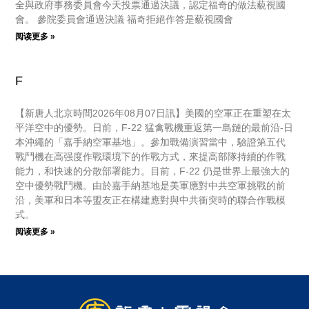
全與政府事務委員會今天投票通過決議，認定福奇的做法藐視國
會。 參院委員會通過決議 福奇拒絕作答是藐視國會
阅读更多 »
F
【新唐人北京時間2026年08月07日訊】美國的空軍正在重塑在太
平洋空中的優勢。日前，F-22 猛禽戰機重返第一島鏈的最前沿-日
本沖繩的「嘉手納空軍基地」。參加戰備演習當中，驗證第五代
戰鬥機在高强度作戰環境下的作戰方式，來提高部隊持續的作戰
能力，和快速的分散部署能力。目前，F-22 仍是世界上最強大的
空中優勢戰鬥機。由於嘉手納基地是美軍應對中共空軍挑戰的前
沿，美軍和日本等盟友正在構建應對與中共衝突時的聯合作戰模
式。
阅读更多 »