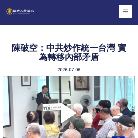
Skip
to
content
陳破空：中共炒作統一台灣 實
為轉移內部矛盾
2026-07-06
Play