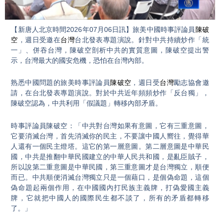
Video
【新唐人北京時間2026年07月06日訊】旅美中國時事評論員
陳破
空
，週日受邀在
台灣
台北發表專題演說。針對中共持續炒作「統
一」、併吞台灣，陳破空剖析中共的實質意圖，陳破空提出警
示，台灣最大的國安危機，恐怕在台灣內部。
熟悉中國問題的旅美時事評論員
陳破空
，週日受
台灣
勵志協會邀
請，在台北發表專題演說。對於中共近年頻頻炒作「反台獨」，
陳破空認為，中共利用「假議題」轉移內部矛盾。
時事評論員陳破空：「中共對台灣如果有意圖，它有三重意圖，
它要消滅台灣，首先消滅你的民主，不要讓中國人嚮往，覺得華
人還有一個民主燈塔。這它的第一層意圖。第二層意圖是中華民
國，中共是推翻中華民國建立的中華人民共和國，是亂臣賊子，
所以說第二重意圖是中華民國，第三重意圖才是台灣獨立，順便
而已。中共順便消滅台灣獨立只是一個藉口，是個偽命題，這個
偽命題起兩個作用，在中國國內打民族主義牌，打偽愛國主義
牌，它就把中國人的國際民生都不談了，所有的矛盾都轉移
了。」