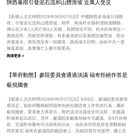
陝西暴雨引發泥石流和山體滑坡 近萬人受災
【新唐人北京時間2026年08月07日訊】中國陝西多地連日強降
雨，引發泥石流和山體滑坡。稍早，商洛柞水縣和渭南潼關縣，
傳出至少有1人死亡和3人失聯，具體情況不明。柞水約有將近一
萬個災民。而鎮安和漢陰，有多處道路以及基礎設施受損，部分
房屋進水。西安周至有一段國道，因為塌方封閉。由於中共一貫
掩蓋真相，真實傷亡人數可能更高。
阅读更多 »
【華府動態】參院委員會通過決議 福奇拒絕作答是
藐視國會
【新唐人北京時間2026年08月07日訊】8月6日，參議院委員會投
票決定，前政府醫療顧問福奇拒絕在聽證會上作答的行為，屬於
藐視國會。委員會主席表示，將把這項決議送交司法部，並建議
對福奇起出訴訟。另外，參議院多數黨領袖今天建議，在8月休會
前，完成對布蘭奇司法部長的任命。 由於前拜登政府首席醫療顧
問安東尼·福奇在參議院的聽證會上，拒絕回答任何提問，國土安