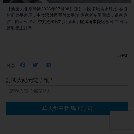
Video
【新唐人北京時間2026年07月08日訊】中國多地洪水肆虐 吞沒
村莊夷平房屋；
中共潛射導彈
射太平洋 專家析多重圖謀；獨家專
訪：國企Vs民企
中共經濟體制
死循環；
盧溝橋事變
紀念日 中日海
警船發生對峙。
Next
分享：