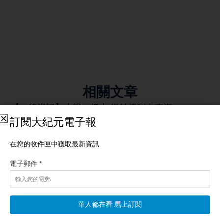
相關文章
【一線漫談】央視一把火 從她燒到中南海
【新唐人北京時間2026年08月09日訊】觀眾朋友們大家好，歡迎
收看《一線漫談》，我是文臻。 最近中共官場出現了一個很誇張
的場面。7月24日一天之內，就有十個廳局級官員被查，六個廳局
級官員被「雙開」，另外還有一個副部級官員落馬。加起來，一
天就有17個官員出事。 而從7月開始，還有六個副部級的中管官
員落馬，涉及金融、交通、民航、地方政協和宣傳系統。 所以也
有網友調侃說，現在中共官員落馬已經成了「流水線作業」了，
而且大小官員也是人人自危，今早還在抓人、晚上可能就被人抓
了。