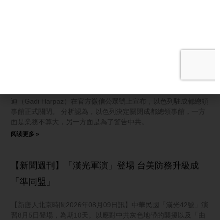
阅读更多 »
以色列撤駐成都領館 分析：視中共為敵國
【新唐人北京時間2026年08月09日訊】以色列駐成都總領事館日
前突然宣布關閉。分析認為，這次以色列關閉領事館是因為看清
了中共面目，實際上是在警告中共，隨著地緣政治的緊張，中以
關係可能會變得越來越糟糕。 8月5日，以色列駐成都總領事韓嘉
迪（Gadi Harpaz）在官方微信公眾號上宣布，以色列駐成都總領
事館正式關閉。 分析認為，以色列決定關閉成都總領事館，一方
面是業務不算大，另一方面是為了警告中共。
阅读更多 »
【新聞週刊】「漢光軍演」登場 台美防務升級成
「準同盟」
【新唐人北京時間2026年08月09日訊】中華民國「漢光42號」演
習8月5日登場，為期10天。以應對中共灰色地帶的襲擾以及「由