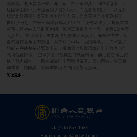
演轉戰」的威脅為主軸。海、陸、空三軍同步展開戰備部署，展
現國軍面對中共脅迫自我防衛的決心。而在各項演訓中，常見到
場協助與觀摩的美軍和美方顧問人員，台美軍事合作受到矚目。
自8月5日起，中華民國舉行為期10天的「漢光42號」大規模軍事
演習，首次納入限制互聯網、戰時工廠動員等內容，超過2萬名軍
人參加。 首日演練，主要為應對敵軍以民兵船、海警等方式，對
台灣遂行灰色地帶襲擾。為了預防中共「由演轉戰」，海軍各式
艦艇在完成整補後緊急出港，機動雷達和導彈車組則前往各自的
戰術位置待命。 空軍的各型戰機進行戰備轉場，前往指定地區實
施「戰力保存」，防空部隊則全面戰備部署。與此同時，陸軍實
施重要目標防護、相關重要地境的阻絕架設演練。
阅读更多 »
Tel:
(415) 857-1688
Email:
contact@ntdtvsf.com