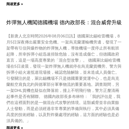
阅读更多 »
炸彈無人機闖德國機場 德內政部長：混合威脅升級
【新唐人北京時間2026年08月06日訊】德國萊比錫哈雷機場，8
月5日深夜傳出嚴重安全危機。一架烏克蘭運輸機旁邊，發現了一
架帶有引信與爆炸物的炸彈無人機，導致機場一度停止所有航班
起降，所幸拆彈小組迅速排除危險，沒有造成傷亡，但德國政府
直言，這是一場高度專業的「混合型攻擊」。 德國萊比錫哈雷機
場在5日凌晨，發現一架炸彈無人機就停在烏克蘭貨機旁。警方與
拆彈小組火速抵達現場後，確認危險解除，並未造成人員傷亡。
引發關注的是，萊比錫機場不只是德國重要貨運中心，也是烏克
蘭航空肩負北約與德軍部分軍事物流的重要基地。調查期間，另
一架DHL貨機也疑似在降落前，撞上不明飛行物，警方正釐清兩
起事件是否有關聯。 德國內政部長多布林特：「我的評估是，我
們在這裡面對的是一個混合式攻擊的情境。這類威脅並非由業餘
人士發動，而是必須經過非常專業的準備與執行，其中必須具備
高度的技術經驗，以及對炸藥處理的經驗，這方面的經驗也是必
須具備的。」
阅读更多 »