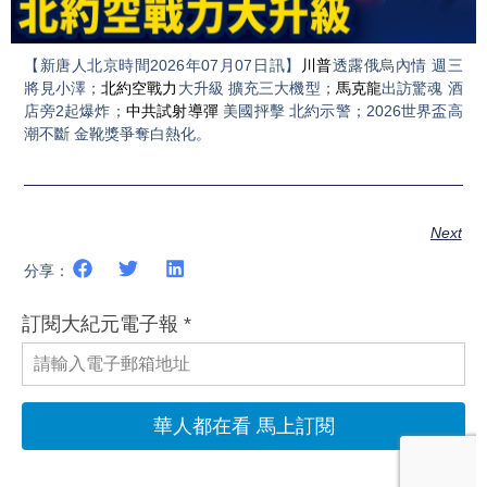
Video
【新唐人北京時間2026年07月07日訊】
川普
透露俄烏內情 週三
將見小澤；
北約空戰力
大升級 擴充三大機型；
馬克龍
出訪驚魂 酒
店旁2起爆炸；
中共試射導彈
美國抨擊 北約示警；2026世界盃高
潮不斷 金靴獎爭奪白熱化。
Next
分享：