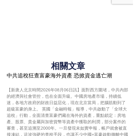
相關文章
中共追稅狂查富豪海外資產 恐掀資金逃亡潮
【新唐人北京時間2026年08月06日訊】面對西方圍堵，中共內部
的經濟與社會管控，也在全面升級。中國房地產市場，持續低
迷，各地方政府的財政日益惡化，現在北京當局，把腦筋動到了
超級富豪的身上。 英國「金融時報」報導，中共啟動了「全球大
追稅」行動，全面清查富豪們藏在海外的資產，重點鎖定：房地
產、股票、貴金屬與加密貨幣等資產中獲取的利潤，部分案件的
審查，甚至追溯至2000年。一旦發現未如實申報，帳戶就會被直
接凍結，這波強硬的查稅手段，也讓不少中國+富豪啟動撤離中國