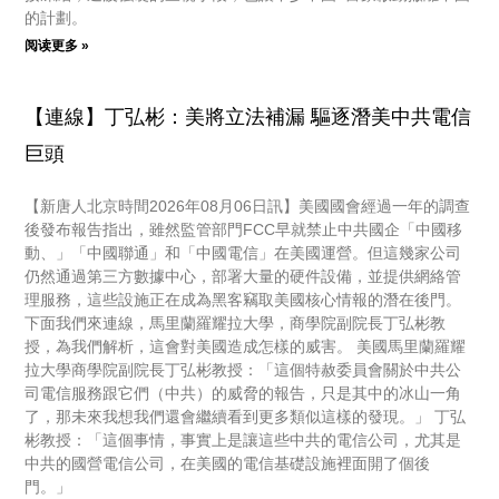
的計劃。
阅读更多 »
【連線】丁弘彬：美將立法補漏 驅逐潛美中共電信
巨頭
【新唐人北京時間2026年08月06日訊】美國國會經過一年的調查
後發布報告指出，雖然監管部門FCC早就禁止中共國企「中國移
動、」「中國聯通」和「中國電信」在美國運營。但這幾家公司
仍然通過第三方數據中心，部署大量的硬件設備，並提供網絡管
理服務，這些設施正在成為黑客竊取美國核心情報的潛在後門。
下面我們來連線，馬里蘭羅耀拉大學，商學院副院長丁弘彬教
授，為我們解析，這會對美國造成怎樣的威害。 美國馬里蘭羅耀
拉大學商學院副院長丁弘彬教授：「這個特赦委員會關於中共公
司電信服務跟它們（中共）的威脅的報告，只是其中的冰山一角
了，那未來我想我們還會繼續看到更多類似這樣的發現。」 丁弘
彬教授：「這個事情，事實上是讓這些中共的電信公司，尤其是
中共的國營電信公司，在美國的電信基礎設施裡面開了個後
門。」