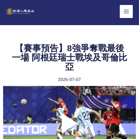
Skip
to
content
【賽事預告】8強爭奪戰最後
一場 阿根廷瑞士戰埃及哥倫比
亞
2026-07-07
Play