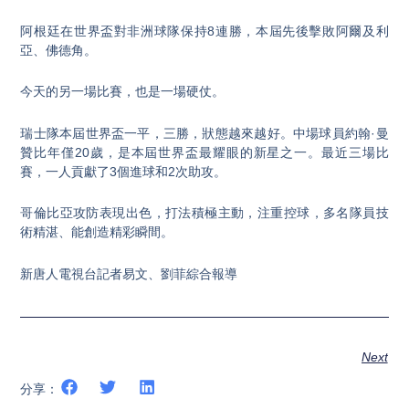
阿根廷在世界盃對非洲球隊保持8連勝，本屆先後擊敗阿爾及利
亞、佛德角。
今天的另一場比賽，也是一場硬仗。
瑞士隊本屆世界盃一平，三勝，狀態越來越好。中場球員約翰·曼
贊比年僅20歲，是本屆世界盃最耀眼的新星之一。最近三場比
賽，一人貢獻了3個進球和2次助攻。
哥倫比亞攻防表現出色，打法積極主動，注重控球，多名隊員技
術精湛、能創造精彩瞬間。
新唐人電視台記者易文、劉菲綜合報導
Next
分享：