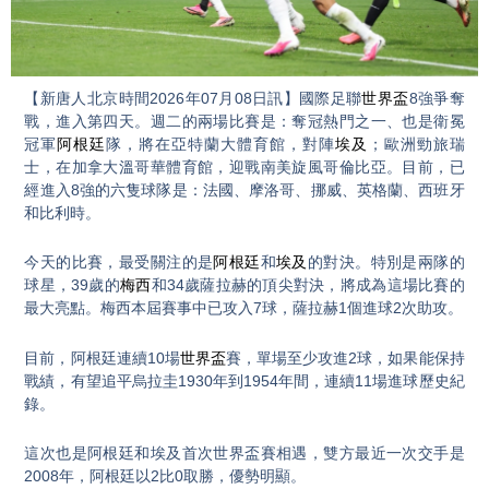
Video
【新唐人北京時間2026年07月08日訊】國際足聯
世界盃
8強爭奪
戰，進入第四天。週二的兩場比賽是：奪冠熱門之一、也是衛冕
冠軍
阿根廷
隊，將在亞特蘭大體育館，對陣
埃及
；歐洲勁旅瑞
士，在加拿大溫哥華體育館，迎戰南美旋風哥倫比亞。目前，已
經進入8強的六隻球隊是：法國、摩洛哥、挪威、英格蘭、西班牙
和比利時。
今天的比賽，最受關注的是
阿根廷
和
埃及
的對決。特別是兩隊的
球星，39歲的
梅西
和34歲薩拉赫的頂尖對決，將成為這場比賽的
最大亮點。梅西本屆賽事中已攻入7球，薩拉赫1個進球2次助攻。
目前，阿根廷連續10場
世界盃
賽，單場至少攻進2球，如果能保持
戰績，有望追平烏拉圭1930年到1954年間，連續11場進球歷史紀
錄。
這次也是阿根廷和埃及首次世界盃賽相遇，雙方最近一次交手是
2008年，阿根廷以2比0取勝，優勢明顯。