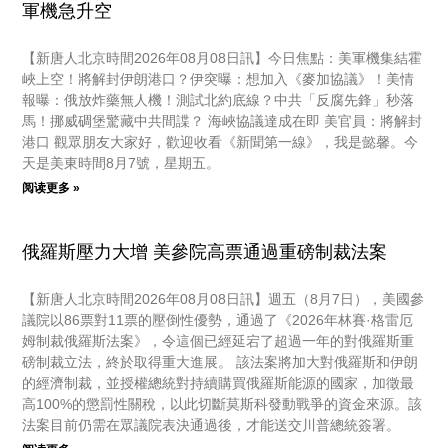
軍機急升空
【新唐人北京時間2026年08月08日訊】今日焦點：美軍機集結霍
峽上空！將解封伊朗港口？伊突曝：想加入《麥加協議》！美情
報曝：俄放炸藥無人機！測試北約底線？中共「反腐先鋒」秒落
馬！挪威碉堡驚藏中共間諜？ 海峽協議達成在即 美官員：將解封
港口 觀眾朋友大家好，歡迎收看《新聞第一線》，我是懿馨。今
天是美東時間8月7號，星期五。
阅读更多 »
俄羅斯壓力大增 美參院高票通過重磅制裁法案
【新唐人北京時間2026年08月08日訊】週五（8月7日），美國參
議院以86票對11票的壓倒性優勢，通過了《2026年林賽·格雷厄
姆制裁俄羅斯法案》，令這個已經延宕了超過一年的對俄羅斯重
磅制裁立法，終於取得重大進展。 該法案將加大對俄羅斯和伊朗
的經濟制裁，並授權總統對持續購買俄羅斯能源的國家，加徵最
高100%的懲罰性關稅，以此切斷莫斯科發動戰爭的資金來源。該
法案目前仍需在眾議院表決通過後，才能送交川普總統簽署。