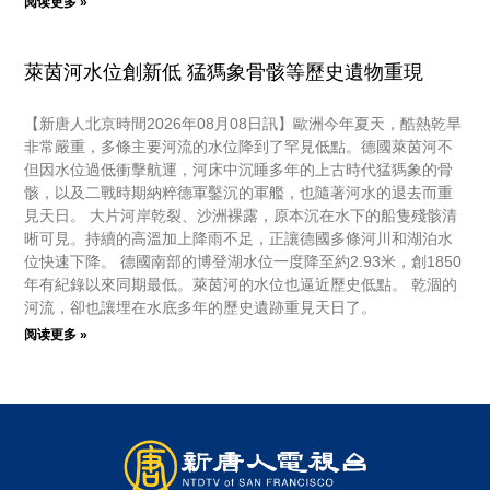
阅读更多 »
萊茵河水位創新低 猛獁象骨骸等歷史遺物重現
【新唐人北京時間2026年08月08日訊】歐洲今年夏天，酷熱乾旱
非常嚴重，多條主要河流的水位降到了罕見低點。德國萊茵河不
但因水位過低衝擊航運，河床中沉睡多年的上古時代猛獁象的骨
骸，以及二戰時期納粹德軍鑿沉的軍艦，也隨著河水的退去而重
見天日。 大片河岸乾裂、沙洲裸露，原本沉在水下的船隻殘骸清
晰可見。持續的高溫加上降雨不足，正讓德國多條河川和湖泊水
位快速下降。 德國南部的博登湖水位一度降至約2.93米，創1850
年有紀錄以來同期最低。萊茵河的水位也逼近歷史低點。 乾涸的
河流，卻也讓埋在水底多年的歷史遺跡重見天日了。
阅读更多 »