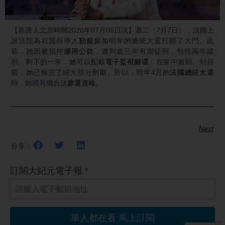
Video
【新唐人北京時間2026年07月08日訊】週二（7月7日），法國上
訴法院為右翼領導人
勒龐
參加明年的總統大選打開了大門。此
前，她因被指控
挪用公款
，遭判處三年有期徒刑，包括兩年緩
刑。剩下的一年，她可以配戴
電子監視腳環
，在家中服刑。到目
前，她已服完了絕大部分刑期。所以，明年4月的
法國總統大選
時，她將具備合法
參選資格
。
Next
分享：