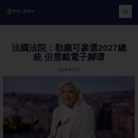
Skip
to
content
法國法院：勒龐可參選2027總
統 但需戴電子腳環
2026-07-07
Play