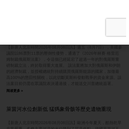
港口 觀眾朋友大家好，歡迎收看《新聞第一線》，我是懿馨。今
天是美東時間8月7號，星期五。
阅读更多 »
俄羅斯壓力大增 美參院高票通過重磅制裁法案
【新唐人北京時間2026年08月08日訊】週五（8月7日），美國參
議院以86票對11票的壓倒性優勢，通過了《2026年林賽·格雷厄
姆制裁俄羅斯法案》，令這個已經延宕了超過一年的對俄羅斯重
磅制裁立法，終於取得重大進展。 該法案將加大對俄羅斯和伊朗
的經濟制裁，並授權總統對持續購買俄羅斯能源的國家，加徵最
高100%的懲罰性關稅，以此切斷莫斯科發動戰爭的資金來源。該
法案目前仍需在眾議院表決通過後，才能送交川普總統簽署。
阅读更多 »
萊茵河水位創新低 猛獁象骨骸等歷史遺物重現
【新唐人北京時間2026年08月08日訊】歐洲今年夏天，酷熱乾旱
非常嚴重，多條主要河流的水位降到了罕見低點。德國萊茵河不