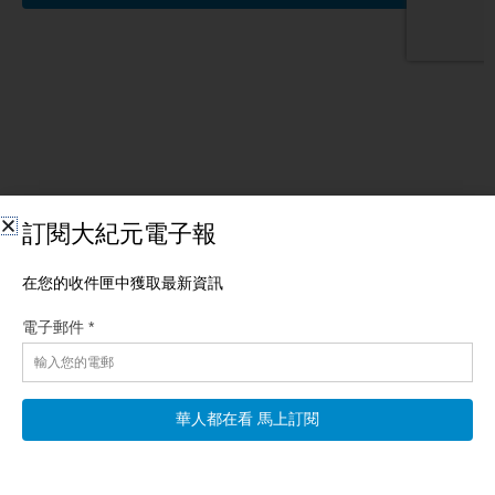
相關文章
【新聞第一線】「還要打！」川普會議突離場 美10
軍機急升空
【新唐人北京時間2026年08月08日訊】今日焦點：美軍機集結霍
峽上空！將解封伊朗港口？伊突曝：想加入《麥加協議》！美情
報曝：俄放炸藥無人機！測試北約底線？中共「反腐先鋒」秒落
馬！挪威碉堡驚藏中共間諜？ 海峽協議達成在即 美官員：將解封