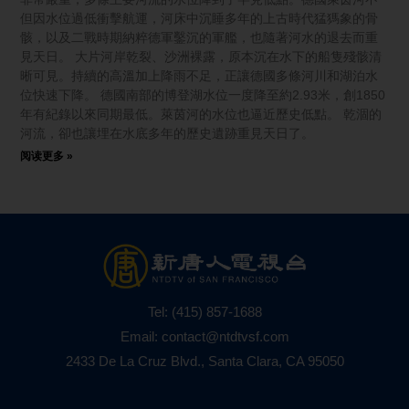
但因水位過低衝擊航運，河床中沉睡多年的上古時代猛獁象的骨
骸，以及二戰時期納粹德軍鑿沉的軍艦，也隨著河水的退去而重
見天日。 大片河岸乾裂、沙洲裸露，原本沉在水下的船隻殘骸清
晰可見。持續的高溫加上降雨不足，正讓德國多條河川和湖泊水
位快速下降。 德國南部的博登湖水位一度降至約2.93米，創1850
年有紀錄以來同期最低。萊茵河的水位也逼近歷史低點。 乾涸的
河流，卻也讓埋在水底多年的歷史遺跡重見天日了。
阅读更多 »
Tel:
(415) 857-1688
Email:
contact@ntdtvsf.com
2433 De La Cruz Blvd., Santa Clara, CA 95050