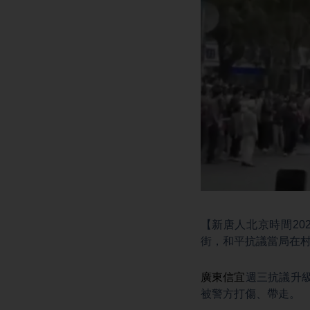
【新唐人北京時間20
街，和平抗議當局在
廣東信宜
週三抗議升
被警方打傷、帶走。