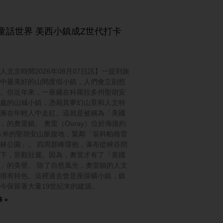
童話世界 美西小鎮成Z世代打卡
人北京時間2026年08月07日訊】一提到旅
中最美好的山間度假小鎮，人們會立刻想
。但近年來，一座藏在科羅拉多州聖胡安
處的山城小鎮，憑藉其夢幻山景和人文特
漸在年輕人中走紅。這就是被稱為「美國
」的奧雷鎮。 奧雷（Ouray）位於海拔約
0多米的聖胡安山脈腹地，緊鄰「翁科帕格雷
林公園」。 四周群峰環抱，瀑布從峽谷間
下，景觀壯麗。因為，奧雷才有了「美國
」的美譽。 除了自然風光，奧雷鎮的人文
很有特色。這裡過去曾是座採礦小鎮，鎮
今保留著大量19世紀末的建築。
 »