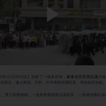
Play
Video
26年03月26日訊】持續了一個多星期，
廣東信宜
民眾抗議
升級
村莊附近，建火葬場。不料，中共警察抓捕民眾，導致衝突加劇
級，警方高壓維穩，一邊拿警棍猛擊抗議民眾，一邊播放喇叭和