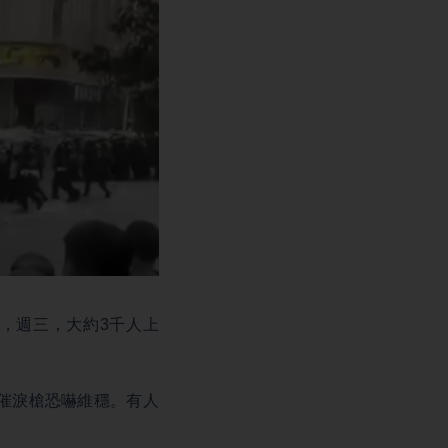
，週三，大約3千人上
。
催淚槍恐嚇維穩。有人