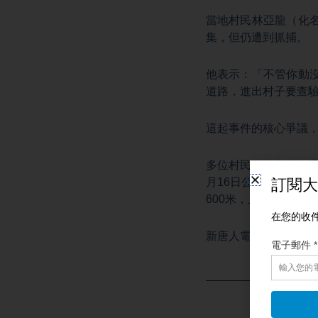
當地村民林亞龍（化
集，但仍遭到抓捕。
他表示：「不管你動
道路，進出村子要查
這起事件的核心爭議
多位村民此前向大紀
月16日公示發布，
600米，且靠近生活
新唐人電視台記者安