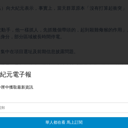
名）向大紀元表示，事實上，當天群眾原本「沒有打算起衝突」
沒動手，他一樣抓人，先抓幾個帶頭的，起到殺雞儆猴的作用」
驗身分，部分區域被長時間停電。
，集中在項目選址及前期信息披露問題。
元透露，最初徵地時，當地政府以建設「勵儒大道」為名，並未
村民才得知真實用途，而且工程地基已基本完成。另外，村民表示
水源地。
琪、齊少微綜合報導