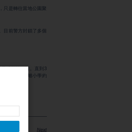
，只是轉往當地公園聚
。目前警方封鎖了多個
提及
殯儀館
項目。直到3
，項目實際距離小學約
Next