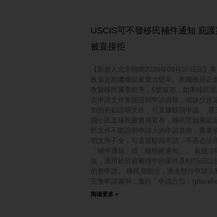
USCIS可不發移民補件通知 庇
被直接拒
【新唐人北京時間2026年08月07日訊】
政策近期繼續迎來重大變革。美國政府正
收緊移民審查程序，5號宣布，如果移民官
次申請文件未能證明申請資格，或缺少規
加的初始證明文件，可直接駁回申請。 週
國公民及移民服務局宣布，移民官如果認
民文件不能證明申請人的申請資格，重要
明文件不全，可直接駁回申請，不再必須
「補件通知」或「擬拒絕通知」。 新規立
效，適用於目前審理中的案件及8月5日以
的新申請。 移民局指出，過去部分申請人
完整申請漏洞，進行「申請占位」(placehol
阅读更多 »