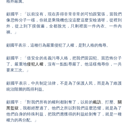
格外嚴厲。
顧國平：「以前沒有，現在弄得非常非常的可怕跟緊張，當我們
像恐怖分子一樣，你就是乘飛機也沒這麼這麼安檢過呀，從裡到
外，從上到下摸個遍，全都脫光，只剩裡面一件內衣、一件內
褲。」
顧國平表示，這種行為嚴重侵犯了人權，是對人格的侮辱。
顧國平：「借安全的名義污辱人格，把我們當囚犯、當恐怖分子
了。嚴重地
侵犯人權
，沒有一點點尊嚴了。他這樣侮辱你，一共
要來三次。」
顧國平表示，中共制定法律，不是為了保護人民，而是為了維護
統治階層的既得利益。
顧國平：「對我們所有的權利都剝奪了，以前的
截訪
、打壓、
關
黑監獄
，我都經歷過了。他們之所以對我們這麼恐懼，就是為了
他們自身的特殊利益，把我們應獲得的利益給剝奪了，就是一種
權力的再分配。」