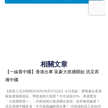
相關文章
【一線看中國】香港出事 富豪大抓捕開始 洪災席
捲中國
【新唐人北京時間2026年08月07日訊】今日焦點：栗戰書在香港
家族遭連根拔起，導致連鎖大地震？中共追稅20%，香港驚現
「大抓捕星期一」；河南強制公務員國企放假，政府徹底破產？
洪災席捲中國多省；中共基因編輯再出事！ 河南強制員工休假消