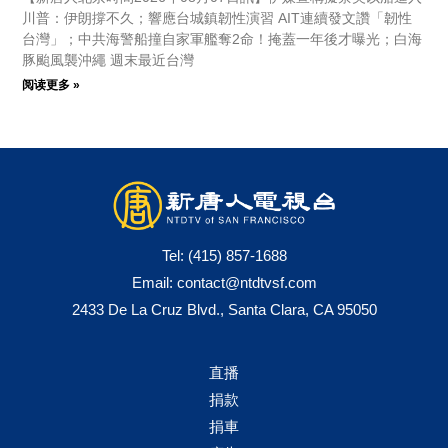
川普：伊朗撐不久；響應台城鎮韌性演習 AIT連續發文讚「韌性
台灣」；中共海警船撞自家軍艦奪2命！掩蓋一年後才曝光；白海
豚颱風襲沖繩 週末最近台灣
阅读更多 »
Tel:
(415) 857-1688
Email:
contact@ntdtvsf.com
2433 De La Cruz Blvd., Santa Clara, CA 95050
直播
捐款
捐車