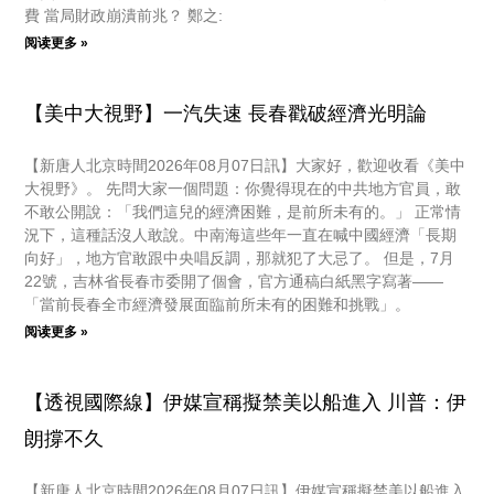
費 當局財政崩潰前兆？ 鄭之:
阅读更多 »
【美中大視野】一汽失速 長春戳破經濟光明論
【新唐人北京時間2026年08月07日訊】大家好，歡迎收看《美中
大視野》。 先問大家一個問題：你覺得現在的中共地方官員，敢
不敢公開說：「我們這兒的經濟困難，是前所未有的。」 正常情
況下，這種話沒人敢說。中南海這些年一直在喊中國經濟「長期
向好」，地方官敢跟中央唱反調，那就犯了大忌了。 但是，7月
22號，吉林省長春市委開了個會，官方通稿白紙黑字寫著——
「當前長春全市經濟發展面臨前所未有的困難和挑戰」。
阅读更多 »
【透視國際線】伊媒宣稱擬禁美以船進入 川普：伊
朗撐不久
【新唐人北京時間2026年08月07日訊】伊媒宣稱擬禁美以船進入