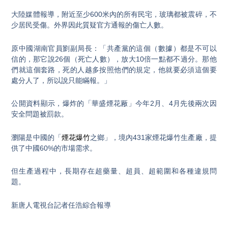
大陸媒體報導，附近至少600米內的所有民宅，玻璃都被震碎，不
少居民受傷。外界因此質疑官方通報的傷亡人數。
原中國湖南官員劉副局長：「共產黨的這個（數據）都是不可以
信的，那它說26個（死亡人數），放大10倍一點都不過分。那他
們就這個套路，死的人越多按照他們的規定，他就要必須這個要
處分人了，所以說只能瞞報。」
公開資料顯示，爆炸的「華盛煙花厰」今年2月、4月先後兩次因
安全問題被罰款。
瀏陽是中國的「
煙花爆竹
之鄉」，境內431家煙花爆竹生產廠，提
供了中國60%的市場需求。
但生產過程中，長期存在超藥量、超員、超範圍和各種違規問
題。
新唐人電視台記者任浩綜合報導