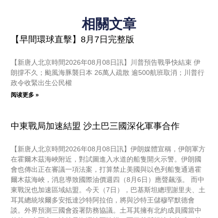
相關文章
【早間環球直擊】8月7日完整版
【新唐人北京時間2026年08月08日訊】川普預告戰爭快結束 伊
朗撐不久；颱風海豚襲日本 26萬人疏散 逾500航班取消；川普行
政令收緊出生公民權
阅读更多 »
中東戰局加速結盟 沙土巴三國深化軍事合作
【新唐人北京時間2026年08月08日訊】伊朗媒體宣稱，伊朗軍方
在霍爾木茲海峽附近，對試圖進入水道的船隻開火示警。伊朗國
會也傳出正在審議一項法案，打算禁止美國與以色列船隻通過霍
爾木茲海峽，消息導致國際油價週四（8月6日）應聲飆漲。 而中
東戰況也加速區域結盟。今天（7日），巴基斯坦總理謝里夫、土
耳其總統埃爾多安抵達沙特阿拉伯，將與沙特王儲穆罕默德會
談。外界預測三國會簽署防務協議。土耳其擁有北約成員國當中