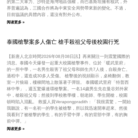
的第二大軍力、沙特是海灣地區強權，而巴基斯坦擁有核武，外
界普遍認為，三國合作將為中東安全局勢帶來新的變化。不過，
目前協議的具體內容，還沒有對外公布。
阅读更多 »
泰國槍擊案多人傷亡 槍手殺祖父母後校園行兇
【新唐人北京時間2026年08月08日訊】再來關注一則震驚國際的
消息。泰國今天爆發一起重大校園槍擊事件。位於「暖武里府」
的一所中學，一名男生殺害了祖父母和師生共7人後，自殺身亡。
過程中，還造成30多人受傷。 槍擊後的視頻顯示，桌椅翻倒，教
室一片狼籍，樓梯間地上散落著子彈殼。 泰國暖武里府「特普西
林中學」，週五驚爆連環槍擊案。一名14歲男生先在曼谷郊外家
中，槍殺祖父母；然後到學校教學樓，朝老師、學生開槍，校園
頓時陷入混亂。 救援人員Verapongpradith：「我很震驚，一開始
我聽說，有一名初一的學生被槍擊，所以我迅速開車趕來。然後
我看到了被槍擊的學生，有的手臂中彈，有的背部中彈，有的胸
前中彈。」
阅读更多 »