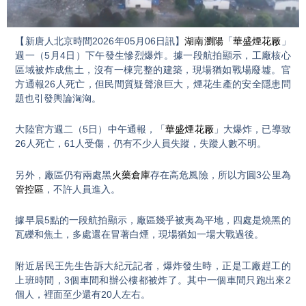
Video
【新唐人北京時間2026年05月06日訊】
湖南瀏陽
「
華盛煙花厰
」
週一（5月4日）下午發生慘烈爆炸。據一段航拍顯示，工廠核心
區域被炸成焦土，沒有一棟完整的建築，現場猶如戰場廢墟。官
方通報26人死亡，但民間質疑聲浪巨大，煙花生產的安全隱患問
題也引發輿論洶洶。
大陸官方週二（5日）中午通報，「
華盛煙花厰
」大爆炸，已導致
26人死亡，61人受傷，仍有不少人員失蹤，失蹤人數不明。
另外，廠區仍有兩處黑
火藥倉庫
存在高危風險，所以方圓3公里為
管控區
，不許人員進入。
據早晨5點的一段航拍顯示，廠區幾乎被夷為平地，四處是燒黑的
瓦礫和焦土，多處還在冒著白煙，現場猶如一場大戰過後。
附近居民王先生告訴大紀元記者，爆炸發生時，正是工廠趕工的
上班時間，3個車間和辦公樓都被炸了。其中一個車間只跑出來2
個人，裡面至少還有20人左右。